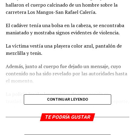
hallaron el cuerpo calcinado de un hombre sobre la
carretera Los Mangos-San Rafael Calería.
El cadáver tenía una bolsa en la cabeza, se encontraba
maniatado y mostraba signos evidentes de violencia.
La víctima vestía una playera color azul, pantalón de
mezclilla y tenis.
Además, junto al cuerpo fue dejado un mensaje, cuyo
contenido no ha sido revelado por las autoridades hasta
el momento.
La policía local y los servicios de emergencia se
CONTINUAR LEYENDO
trasladaron al lugar de los hechos tras recibir el reporte,
iniciando inmediatamente las investigaciones
pertinentes para esclarecer las circunstancias de este
TE PODRÍA GUSTAR
crimen atroz.