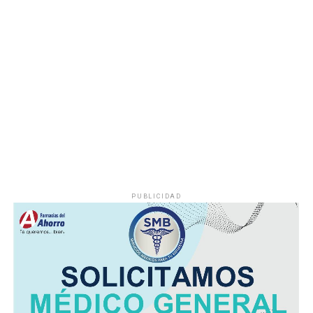
Hasta el momento no se ha informado si el fuego fue
provocado por una falla mecánica, un cortocircuito o
algún otro factor, por lo que serán las investigaciones
correspondientes las que determinen el origen del
siniestro.
PUBLICIDAD