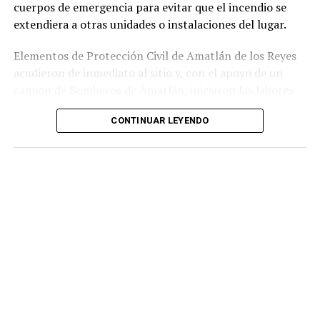
cuerpos de emergencia para evitar que el incendio se
extendiera a otras unidades o instalaciones del lugar.
Elementos de Protección Civil de Amatlán de los Reyes
acudieron de inmediato al sitio y, con el apoyo de un
camión de Bomberos de Amatlán, iniciaron las labores
para sofocar el fuego, logrando controlar la emergencia
CONTINUAR LEYENDO
tras varios minutos de trabajo.
Como resultado del siniestro, dos camionetas quedaron
con daños totales a consecuencia de las llamas. No se
reportaron personas lesionadas ni fue necesario evacuar
la zona.
Las autoridades realizaron una inspección en el
deshuesadero para descartar riesgos adicionales y
determinar las posibles causas que originaron el
incendio.