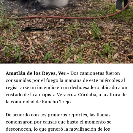
corresponde únicamente a seis de ellos. Hasta el
momento, las autoridades no han informado la situación
jurídica del séptimo implicado.
El caso evidenció presuntas irregularidades dentro de la
corporación policiaca y motivó la intervención de
autoridades estatales y federales, en un contexto de
reforzamiento de las investigaciones contra servidores
públicos relacionados con actividades ilícitas en la
región de las Altas Montañas.
Amatlán de los Reyes, Ver.
– Dos camionetas fueron
consumidas por el fuego la mañana de este miércoles al
La sentencia representa uno de los primeros fallos
registrarse un incendio en un deshuesadero ubicado a un
derivados de aquel operativo y confirma la
costado de la autopista Veracruz-Córdoba, a la altura de
responsabilidad penal de los exuniformados por delitos
la comunidad de Rancho Trejo.
relacionados con la posesión de droga y el
incumplimiento de sus funciones como servidores
De acuerdo con los primeros reportes, las llamas
públicos.
comenzaron por causas que hasta el momento se
desconocen, lo que generó la movilización de los