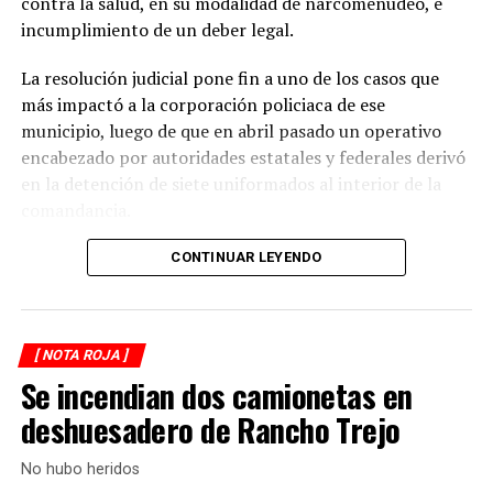
contra la salud, en su modalidad de narcomenudeo, e
La circulación en la zona se vio afectada por algunos
incumplimiento de un deber legal.
minutos mientras se realizaban las labores de auxilio y el
levantamiento de indicios por parte de las autoridades.
La resolución judicial pone fin a uno de los casos que
Posteriormente, el tránsito fue restablecido de manera
más impactó a la corporación policiaca de ese
normal.
municipio, luego de que en abril pasado un operativo
encabezado por autoridades estatales y federales derivó
en la detención de siete uniformados al interior de la
comandancia.
La intervención se realizó el 10 de abril mediante un
CONTINUAR LEYENDO
despliegue conjunto de agentes de la Policía Ministerial,
elementos de la Secretaría de Marina (Semar) y de la
Secretaría de Seguridad Pública (SSP), quienes
[ NOTA ROJA ]
ejecutaron una revisión en las instalaciones de la
Se incendian dos camionetas en
corporación municipal.
deshuesadero de Rancho Trejo
Durante la inspección, los efectivos localizaron diversas
dosis de droga presuntamente destinadas al
No hubo heridos
narcomenudeo, por lo que los policías fueron