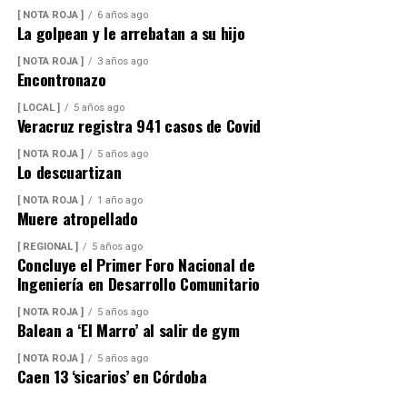
especialmente en las viviendas ubicadas en las zonas
[ NOTA ROJA ]
6 años ago
La golpean y le arrebatan a su hijo
más altas.
[ NOTA ROJA ]
3 años ago
Vecinos señalaron que durante la temporada de sequía
Encontronazo
la escasez de agua se agravaba, obligando a muchas
[ LOCAL ]
5 años ago
familias a buscar alternativas para cubrir sus
Veracruz registra 941 casos de Covid
necesidades diarias.
[ NOTA ROJA ]
5 años ago
Lo descuartizan
Dulce María Alducin Vallejo, habitante de la comunidad,
explicó que la petición fue presentada ante las
[ NOTA ROJA ]
1 año ago
Muere atropellado
autoridades municipales y que, tras las gestiones
realizadas en conjunto con Hidrosistema, fue posible
[ REGIONAL ]
5 años ago
Concluye el Primer Foro Nacional de
concretar la obra que hoy permite mejorar el
Ingeniería en Desarrollo Comunitario
suministro.
[ NOTA ROJA ]
5 años ago
Además de incrementar la capacidad de conducción, la
Balean a ‘El Marro’ al salir de gym
nueva infraestructura incorpora válvulas y materiales de
[ NOTA ROJA ]
5 años ago
mayor resistencia, lo que permitirá mantener una mejor
Caen 13 ‘sicarios’ en Córdoba
operación del sistema y disminuir las afectaciones