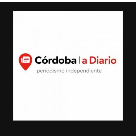
derivadas de fallas en la red.
Con esta ampliación, las autoridades municipales buscan
fortalecer la infraestructura hidráulica en las
comunidades rurales y mejorar el acceso al agua potable
para cientos de familias que durante años enfrentaron
un servicio irregular.