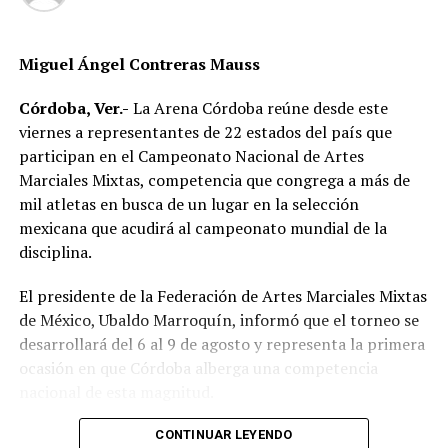
Adquisiciones, Arrendamientos y Servicios del Sector
Público (LAASSP), así como en el numeral 13 sobre
Miguel Ángel Contreras Mauss
cancelación del procedimiento de contratación.
Córdoba, Ver.-
La Arena Córdoba reúne desde este
Además, el documento recuerda que el artículo 134
viernes a representantes de 22 estados del país que
constitucional obliga a las autoridades a ejercer los
participan en el Campeonato Nacional de Artes
recursos públicos con eficiencia, transparencia y
Marciales Mixtas, competencia que congrega a más de
honradez, priorizando el interés general.
mil atletas en busca de un lugar en la selección
Con la cancelación, la instalación de las casetas —
mexicana que acudirá al campeonato mundial de la
considerada por sectores empresariales como el primer
disciplina.
paso para una eventual concesión total del tramo—
El presidente de la Federación de Artes Marciales Mixtas
queda suspendida de manera indefinida.
de México, Ubaldo Marroquín, informó que el torneo se
Los licitantes fueron notificados a través de la
desarrollará del 6 al 9 de agosto y representa la primera
plataforma oficial, donde la circular fue publicada para
ocasión en que Córdoba alberga una competencia
efectos legales conforme al artículo 84 de la LAASSP.
nacional de esta magnitud.
El comunicado fue firmado por Diego Flores Sánchez,
CONTINUAR LEYENDO