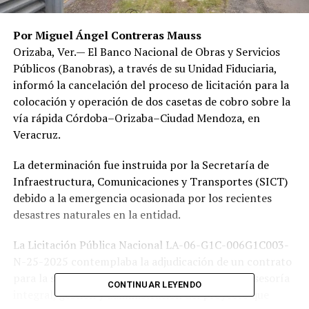
Por Miguel Ángel Contreras Mauss
Orizaba, Ver.— El Banco Nacional de Obras y Servicios
Públicos (Banobras), a través de su Unidad Fiduciaria,
informó la cancelación del proceso de licitación para la
colocación y operación de dos casetas de cobro sobre la
vía rápida Córdoba–Orizaba–Ciudad Mendoza, en
Veracruz.
La determinación fue instruida por la Secretaría de
Infraestructura, Comunicaciones y Transportes (SICT)
debido a la emergencia ocasionada por los recientes
desastres naturales en la entidad.
La Licitación Pública Nacional LA-06-G1C-006G1C003-
N-25-2025 contemplaba la adjudicación de un contrato
para la supervisión técnica, control de calidad, asesoría
CONTINUAR LEYENDO
integral, gestión y administración del proyecto que