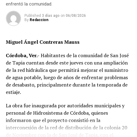
mujeres ejercerlos de manera efectiva, así como
enfrentó la comunidad.
participar en la toma de decisiones y en la construcción
Published
3 días ago
on
06/08/2026
de sus comunidades.
By
Redaccion
La obra plantea una reflexión sobre el papel que tienen
los gobiernos locales y comunitarios en la
Miguel Ángel Contreras Mauss
transformación de las estructuras que mantienen
desigualdades, además de proponer la innovación como
Córdoba, Ver.-
Habitantes de la comunidad de San José
una herramienta para impulsar políticas públicas con
de Tapia cuentan desde este jueves con una ampliación
mayor impacto social.
de la red hidráulica que permitirá mejorar el suministro
de agua potable, luego de años de enfrentar problemas
Al evento acudieron el alcalde de Córdoba, Manuel
de desabasto, principalmente durante la temporada de
Alonso Cerezo; la síndica única, Irene Sedas González;
estiaje.
integrantes del Cabildo, así como la directora del DIF
Municipal, Luz del Carmen Lezama Rodríguez, y la
La obra fue inaugurada por autoridades municipales y
coordinadora de Bienestar Social, Dennis Araceli Lira
personal de Hidrosistema de Córdoba, quienes
Tosqui.
informaron que el proyecto consistió en la
interconexión de la red de distribución de la colonia 20
También participaron Lisset Dalila Rojas Moreno,
de Noviembre con la de San José de Tapia, con el