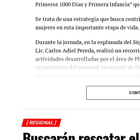
Primeros 1000 Días y Primera Infancia” que
Se trata de una estrategia que busca contri
mujeres en esta importante etapa de vida.
Durante la jornada, en la explanada del Sú
Lic. Carlos Adiel Pereda, realizó un recorr
actividades desarrolladas por el área de 
organización del personal encargado de llev
alimentación y el desarrollo de las familia
Asimismo, se informa a las personas benefi
CONT
jueves 6 y viernes 7 de agosto, de acuerdo 
previamente fueron difundidos a través de 
refrenda su compromiso de trabajar de ma
[ REGIONAL ]
trabajo, resultados y hechos que unidos h
Buscarán rescatar el