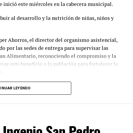
 inició este miércoles en la cabecera municipal.
buir al desarrollo y la nutrición de niñas, niños y
per Ahorros, el director del organismo asistencial,
ido por las sedes de entrega para supervisar las
Plan Alimentario, reconociendo el compromiso y la
ar este beneficio a la población para fortalecer la
s.
ciarias que las entregas continuarán los días
INUAR LEYENDO
con las sedes, horarios y localidades que
los canales oficiales del DIF, cuya institución
nera cercana con la ciudadanía, demostrando con
acemos de Fortín
 Ingenio San Pedro