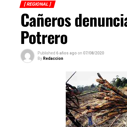
[ REGIONAL ]
Cañeros denuncia
Potrero
Published
6 años ago
on
07/08/2020
By
Redaccion