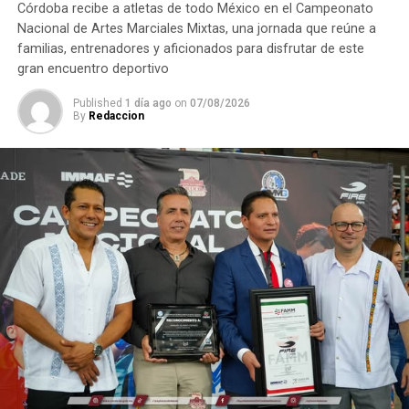
Córdoba recibe a atletas de todo México en el Campeonato
Nacional de Artes Marciales Mixtas, una jornada que reúne a
RELATED TOPICS:
familias, entrenadores y aficionados para disfrutar de este
gran encuentro deportivo
DESPUÉS
DAPRIA imparte pláticas para la prevención de
Published
1 día ago
on
07/08/2026
adicciones
By
Redaccion
ANTES
Rechazan centro de transferencia