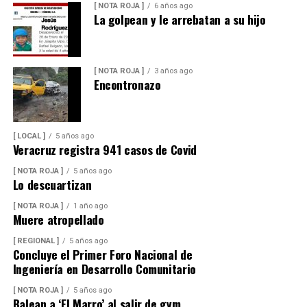
[ NOTA ROJA ]
6 años ago
La golpean y le arrebatan a su hijo
[ NOTA ROJA ]
3 años ago
Encontronazo
[ LOCAL ]
5 años ago
Veracruz registra 941 casos de Covid
[ NOTA ROJA ]
5 años ago
Lo descuartizan
[ NOTA ROJA ]
1 año ago
Muere atropellado
[ REGIONAL ]
5 años ago
Concluye el Primer Foro Nacional de
Ingeniería en Desarrollo Comunitario
[ NOTA ROJA ]
5 años ago
Balean a ‘El Marro’ al salir de gym