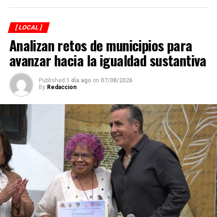
[ LOCAL ]
Analizan retos de municipios para
avanzar hacia la igualdad sustantiva
Published
1 día ago
on
07/08/2026
By
Redaccion
Explicó que de los participantes serán seleccionados
alrededor de 40 atletas que representarán a México en
el campeonato mundial programado para noviembre en
Georgia, por lo que el torneo en Córdoba también
funciona como una de las principales etapas para
conformar al equipo nacional.
Marroquín destacó el desempeño que ha tenido México
en competencias internacionales de artes marciales