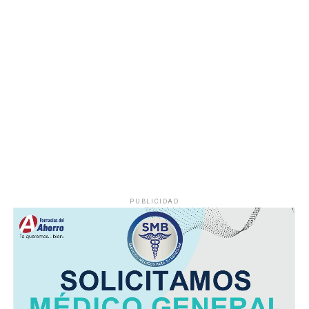
demandas de los habitantes de esta comunidad.
Durante años, el abastecimiento dependió de un pozo
cuyo nivel de operación resultaba insuficiente, situación
que provocaba interrupciones constantes en el servicio,
especialmente en las viviendas ubicadas en las zonas
más altas.
Vecinos señalaron que durante la temporada de sequía
la escasez de agua se agravaba, obligando a muchas
familias a buscar alternativas para cubrir sus
necesidades diarias.
PUBLICIDAD
Dulce María Alducin Vallejo, habitante de la comunidad,
explicó que la petición fue presentada ante las
autoridades municipales y que, tras las gestiones
realizadas en conjunto con Hidrosistema, fue posible
concretar la obra que hoy permite mejorar el
suministro.