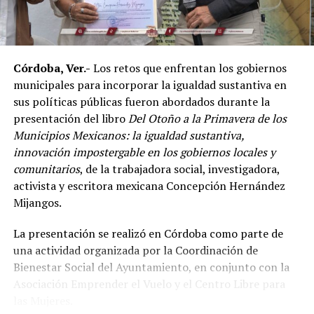
mixtas y sostuvo que el país se ha consolidado como una
de las principales potencias del continente americano
en esta disciplina.
Córdoba, Ver.-
Los retos que enfrentan los gobiernos
De acuerdo con el dirigente deportivo, México ha
municipales para incorporar la igualdad sustantiva en
conseguido cinco campeonatos panamericanos
sus políticas públicas fueron abordados durante la
consecutivos por equipos, superando a delegaciones
presentación del libro
Del Otoño a la Primavera de los
como Estados Unidos y Brasil, considerado uno de los
Municipios Mexicanos: la igualdad sustantiva,
países con mayor tradición en las artes marciales
innovación impostergable en los gobiernos locales y
mixtas.
comunitarios
, de la trabajadora social, investigadora,
Ante los cuestionamientos sobre el nivel de agresividad
activista y escritora mexicana Concepción Hernández
de este deporte, señaló que las competencias cuentan
Mijangos.
con reglamentos y categorías diferenciadas de acuerdo
La presentación se realizó en Córdoba como parte de
con la edad y experiencia de los participantes.
una actividad organizada por la Coordinación de
Indicó que existen divisiones infantiles, juveniles y para
Bienestar Social del Ayuntamiento, en conjunto con la
adultos, con reglas específicas para cada categoría, por
Asociación Emprender el Vuelo y el Centro Libre para
lo que incluso participan menores desde los cinco años
las Mujeres.