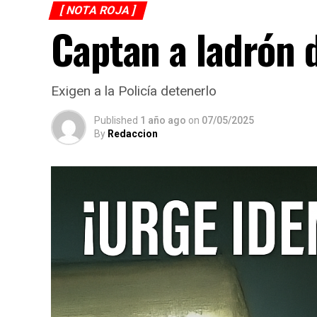
[ NOTA ROJA ]
Captan a ladrón 
Exigen a la Policía detenerlo
Published
1 año ago
on
07/05/2025
By
Redaccion