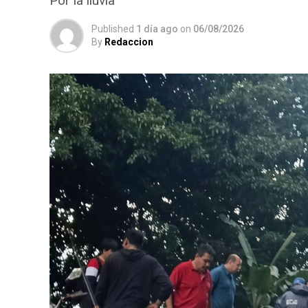
Por la lluvia
Published
1 día ago
on
06/08/2026
By
Redaccion