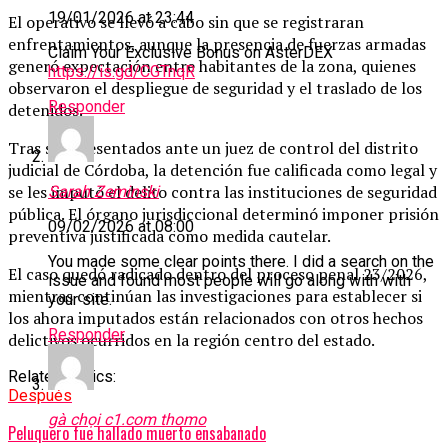
19/01/2026 at 23:44
El operativo se llevó a cabo sin que se registraran
enfrentamientos, aunque la presencia de fuerzas armadas
Claim Your Exclusive Bonus on AsterDEX
generó expectación entre habitantes de la zona, quienes
https://is.gd/CGTnqR
observaron el despliegue de seguridad y el traslado de los
Responder
detenidos.
Tras ser presentados ante un juez de control del distrito
judicial de Córdoba, la detención fue calificada como legal y
se les imputó el delito contra las instituciones de seguridad
Sarah Zeminski
pública. El órgano jurisdiccional determinó imponer prisión
09/02/2026 at 08:00
preventiva justificada como medida cautelar.
You made some clear points there. I did a search on the
El caso quedó radicado dentro del proceso penal 23/2026,
issue and found most people will go along with with
mientras continúan las investigaciones para establecer si
your site.
los ahora imputados están relacionados con otros hechos
Responder
delictivos ocurridos en la región centro del estado.
Related Topics:
Después
gà chọi c1.com thomo
Peluquero fue hallado muerto ensabanado