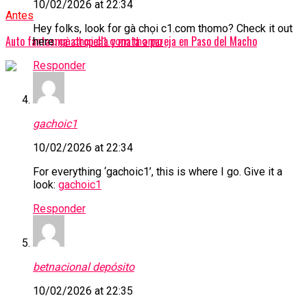
10/02/2026 at 22:34
Antes
Hey folks, look for gà chọi c1.com thomo? Check it out
Auto fantasma atropella y mata a pareja en Paso del Macho
here:
gà chọi c1.com thomo
Responder
gachoic1
10/02/2026 at 22:34
For everything ‘gachoic1’, this is where I go. Give it a
look:
gachoic1
Responder
betnacional depósito
10/02/2026 at 22:35