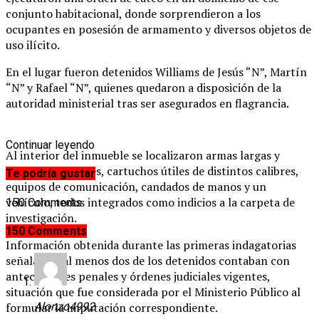
conjunto habitacional, donde sorprendieron a los
ocupantes en posesión de armamento y diversos objetos de
uso ilícito.
En el lugar fueron detenidos Williams de Jesús “N”, Martín
“N” y Rafael “N”, quienes quedaron a disposición de la
autoridad ministerial tras ser asegurados en flagrancia.
Continuar leyendo
Al interior del inmueble se localizaron armas largas y
cortas, cargadores, cartuchos útiles de distintos calibres,
Te podría gustar
equipos de comunicación, candados de manos y un
vehículo, todos integrados como indicios a la carpeta de
150 Comments
investigación.
150 Comments
Información obtenida durante las primeras indagatorias
señala que al menos dos de los detenidos contaban con
antecedentes penales y órdenes judiciales vigentes,
situación que fue considerada por el Ministerio Público al
formular la imputación correspondiente.
Alonzo4992