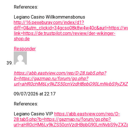
References:
Legiano Casino Willkommensbonus
http://16.pexeburay.com/index/d1?
diff=0&utm_clickid=34gcso08k8w4w40c&aurl=https://w
link=https://de.trustpilot.com/review/der-wikinger-
shop.de
Responder
https://abb.eastview.com/rep/D-28.tab5.php?
b=https://gazmap.ru/forum/go.php?
url=aHR0cHM6Ly9kZS50cnVzdHBpbG90LmNvbS9yZXZ
09/07/2026 at 22:17
References:
Legiano Casino VIP
https://abb.eastview.com/rep/D-
28.tab5.php?b=https://gazmap.ru/forum/go.php?
url=aHR0cHM6Ly9kZS50cnVzdHBpbG90LmNvbS9yZXZ