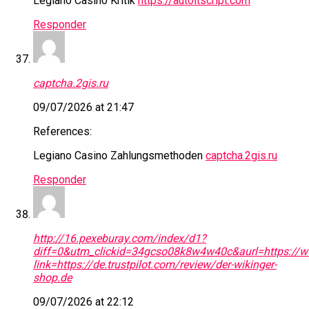
Legiano Casino Kritik
https://autoitscript.com
Responder
captcha.2gis.ru
09/07/2026 at 21:47
References:
Legiano Casino Zahlungsmethoden
captcha.2gis.ru
Responder
http://16.pexeburay.com/index/d1?
diff=0&utm_clickid=34gcso08k8w4w40c&aurl=https://w
link=https://de.trustpilot.com/review/der-wikinger-
shop.de
09/07/2026 at 22:12