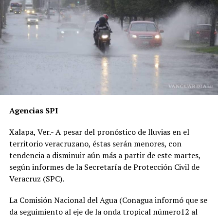
para responsabilizar al hoy occiso, lo que derivó en la
liberación del operador del camión.
Además, acusan que las solicitudes de videos de las
cámaras del C4, así como de comercios y viviendas
cercanas, han sido ignoradas o negadas. Testigos
presenciales del accidente ahora callan, presuntamente
por temor a represalias.
“Hoy fue mi Abraham,
Agencias SPI
mañana puede ser alguien
Xalapa, Ver.- A pesar del pronóstico de lluvias en el
de tu familia. El homicida
territorio veracruzano, éstas serán menores, con
sigue libre y operando en
tendencia a disminuir aún más a partir de este martes,
según informes de la Secretaría de Protección Civil de
las carreteras”, expresó un
Veracruz (SPC).
familiar, exigiendo justicia.
La Comisión Nacional del Agua (Conagua informó que se
da seguimiento al eje de la onda tropical número12 al