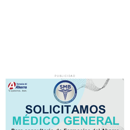
noche a regiones de montaña.
Las lluvias se estiman acumulados de 5 a 20 milímetros
por metro cuadrado (mm) y máximos de hasta 30 mm en
cuencas del sur y en zonas de montañas y; temperaturas
diurnas serán altas y el ambiente cálido, pero fresco por
la noche.
El viento será del Sureste, Este y Noreste de 20 a 35
kilómetros por hora (km/h), con rachas en el litoral y en
zonas de tormenta.
PUBLICIDAD
Asimismo, se pronostica la llegada de otra onda tropical
entre viernes y fin de semana.
Finalmente, la SPC de Veracruz recomienda a la
población vigilar el comportamiento de ríos y arroyos
de respuesta rápida y observar su entorno por posibles
derrumbes, deslaves y deslizamiento de laderas.