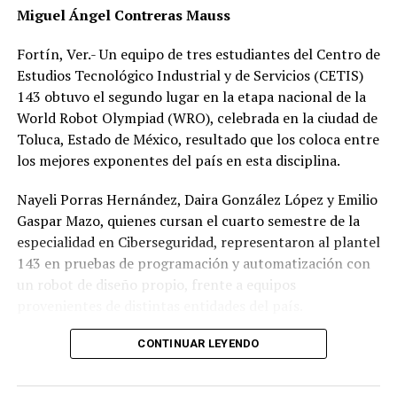
Miguel Ángel Contreras Mauss
Fortín, Ver.- Un equipo de tres estudiantes del Centro de
Estudios Tecnológico Industrial y de Servicios (CETIS)
143 obtuvo el segundo lugar en la etapa nacional de la
World Robot Olympiad (WRO), celebrada en la ciudad de
Toluca, Estado de México, resultado que los coloca entre
los mejores exponentes del país en esta disciplina.
Nayeli Porras Hernández, Daira González López y Emilio
Gaspar Mazo, quienes cursan el cuarto semestre de la
especialidad en Ciberseguridad, representaron al plantel
143 en pruebas de programación y automatización con
un robot de diseño propio, frente a equipos
provenientes de distintas entidades del país.
El desempeño mostrado por los jóvenes les permitió
CONTINUAR LEYENDO
calificar a la siguiente fase de la competencia, que
tendrá lugar los días 5 y 6 de septiembre en Cancún,