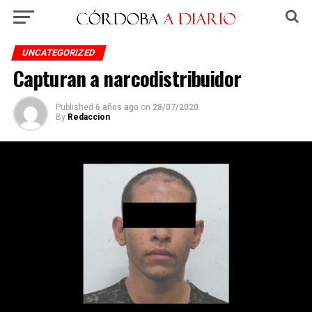
UNCATEGORIZED
Capturan a narcodistribuidor
Published
6 años ago
on
28/07/2020
By
Redaccion