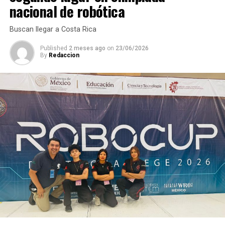
nacional de robótica
Armada de México (SEMAR) y Seguridad Pública, junto
con la Guardia Nacional (GN).
Buscan llegar a Costa Rica
Published
2 meses ago
on
23/06/2026
By
Redaccion