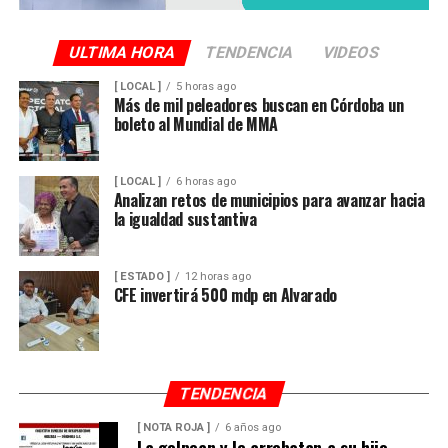
ULTIMA HORA
TENDENCIA
VIDEOS
[ LOCAL ]
5 horas ago
Más de mil peleadores buscan en Córdoba un
boleto al Mundial de MMA
[ LOCAL ]
6 horas ago
Analizan retos de municipios para avanzar hacia
la igualdad sustantiva
[ ESTADO ]
12 horas ago
CFE invertirá 500 mdp en Alvarado
TENDENCIA
[ NOTA ROJA ]
6 años ago
La golpean y le arrebatan a su hijo