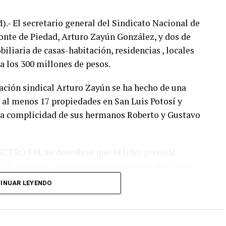
 El secretario general del Sindicato Nacional de
nte de Piedad, Arturo Zayún González, y dos de
liaria de casas-habitación, residencias , locales
 a los 300 millones de pesos.
zación sindical Arturo Zayún se ha hecho de una
e al menos 17 propiedades en San Luis Potosí y
 la complicidad de sus hermanos Roberto y Gustavo
CTRO FM, se descubrió que el líder gremial
 de los casos, con pagos realizados en efectivo y
sto de las propiedades que hoy forman parte del
INUAR LEYENDO
yen una simulación de compraventas.
l secretario general del sindicato y ocho