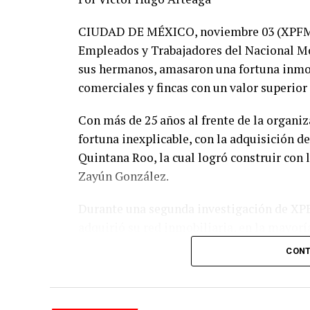
CIUDAD DE MÉXICO, noviembre 03 (XPFM).-
Empleados y Trabajadores del Nacional Mo
sus hermanos, amasaron una fortuna inmobi
comerciales y fincas con un valor superior
Con más de 25 años al frente de la organi
fortuna inexplicable, con la adquisición d
Quintana Roo, la cual logró construir con
Zayún González.
Durante una segunda investigación de XPE
adquirió su red inmobiliaria, en la mayoría
con una valuación menor del verdadero co
CONT
patrimonio del Clan Zayún y que constitu
La compra de diez propiedades a nombre de