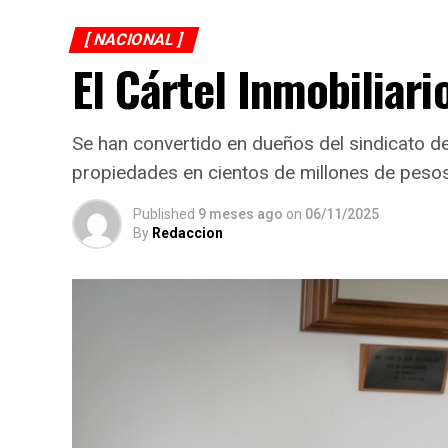
[ NACIONAL ]
El Cártel Inmobiliari
Se han convertido en dueños del sindicato 
propiedades en cientos de millones de peso
Published
9 meses ago
on
06/11/2025
By
Redaccion