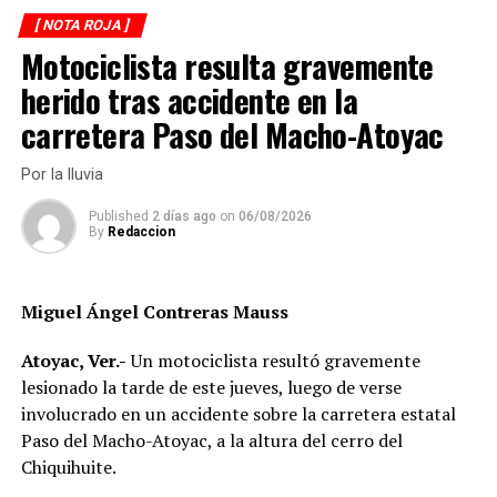
personas y aseguradas bolsas con una sustancia con
[ NOTA ROJA ]
características similares al cristal. Sin embargo,
Motociclista resulta gravemente
únicamente cuatro mujeres quedaron sujetas a proceso,
herido tras accidente en la
mientras que algunas de las otras personas capturadas
carretera Paso del Macho-Atoyac
recuperaron su libertad al no acreditarse delitos en su
contra.
Por la lluvia
El caso provocó tensión social en Cuitláhuac. Horas
Published
2 días ago
on
06/08/2026
después de las detenciones, familiares y pobladores
By
Redaccion
realizaron protestas para exigir la liberación de los
arrestados y denunciar presuntos abusos cometidos
Miguel Ángel Contreras Mauss
durante el despliegue policial.
Atoyac, Ver.-
Un motociclista resultó gravemente
Las manifestaciones derivaron en el bloqueo de la
lesionado la tarde de este jueves, luego de verse
autopista Veracruz-México, a la altura de la caseta de
involucrado en un accidente sobre la carretera estatal
Cuitláhuac, donde los inconformes cerraron
Paso del Macho-Atoyac, a la altura del cerro del
completamente ambos carriles de circulación. Más
Chiquihuite.
tarde, otro grupo tomó la carretera federal Córdoba-
Veracruz, en la zona de Paso Carretas, provocando