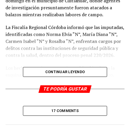
domingo en el municipio de Cuitláhuac, donde agentes
de investigación presuntamente fueron atacados a
balazos mientras realizaban labores de campo.
La Fiscalía Regional Córdoba informó que las imputadas,
identificadas como Norma Elvia “N”, María Diana “N”,
Carmen Isabel “N” y Rosalba “N”, enfrentan cargos por
delitos contra las instituciones de seguridad pública y
contra la salud, dentro del proceso penal 220/2026.
Los hechos ocurrieron en un inmueble ubicado en la
CONTINUAR LEYENDO
esquina de Avenida 1 y Calle 3, en la colonia Centro.
Según la versión oficial, policías ministeriales
desarrollaban investigaciones relacionadas con
TE PODRÍA GUSTAR
presuntas actividades ilícitas cuando desde el interior
del establecimiento habrían abierto fuego contra los
agentes, quienes repelieron la agresión e ingresaron al
17 COMMENTS
sitio.
Durante el operativo fueron detenidas al menos 10