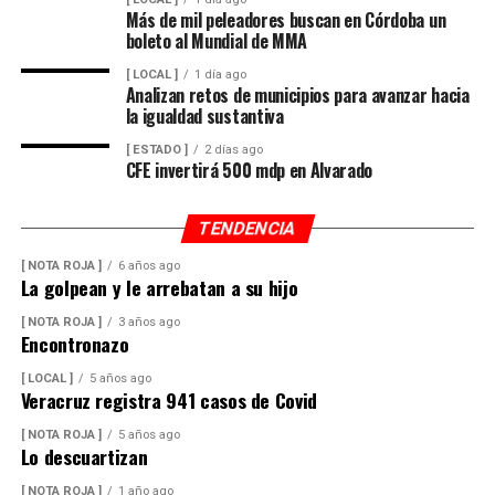
Más de mil peleadores buscan en Córdoba un
boleto al Mundial de MMA
[ LOCAL ]
1 día ago
Analizan retos de municipios para avanzar hacia
la igualdad sustantiva
[ ESTADO ]
2 días ago
CFE invertirá 500 mdp en Alvarado
TENDENCIA
[ NOTA ROJA ]
6 años ago
La golpean y le arrebatan a su hijo
[ NOTA ROJA ]
3 años ago
Encontronazo
[ LOCAL ]
5 años ago
Veracruz registra 941 casos de Covid
[ NOTA ROJA ]
5 años ago
Lo descuartizan
[ NOTA ROJA ]
1 año ago