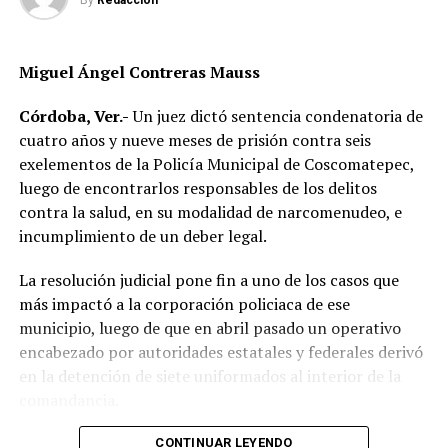
By
Redaccion
recibir atención médica especializada.
DESPUÉS
Hallan sin vida a guardia de seguridad en una
construcción
Elementos de Tránsito Estatal acudieron para tomar
Miguel Ángel Contreras Mauss
conocimiento del accidente, realizar el peritaje
ANTES
Médica del IMSS es hallada sin vida en Orizaba
correspondiente y deslindar responsabilidades.
Córdoba, Ver.-
Un juez dictó sentencia condenatoria de
cuatro años y nueve meses de prisión contra seis
Las autoridades no descartaron que las condiciones del
exelementos de la Policía Municipal de Coscomatepec,
clima hayan influido en el percance, ya que durante la
luego de encontrarlos responsables de los delitos
tarde se registraron lluvias que dejaron el pavimento
contra la salud, en su modalidad de narcomenudeo, e
mojado y con menor adherencia.
incumplimiento de un deber legal.
El vehículo presuntamente involucrado también será
La resolución judicial pone fin a uno de los casos que
parte de las investigaciones para determinar la
más impactó a la corporación policiaca de ese
mecánica del accidente y establecer si existió
municipio, luego de que en abril pasado un operativo
responsabilidad por parte de alguno de los conductores.
encabezado por autoridades estatales y federales derivó
en la detención de siete uniformados al interior de la
Las autoridades exhortaron a los automovilistas y
comandancia.
motociclistas a conducir con precaución, respetar los
límites de velocidad y aumentar la distancia de
La intervención se realizó el 10 de abril mediante un
CONTINUAR LEYENDO