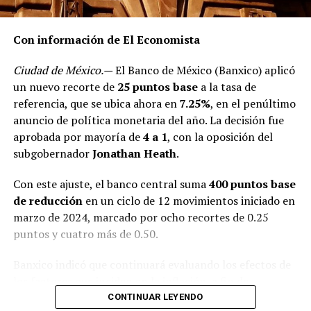
gran medida transitoria.
Con información de El Economista
RELATED TOPICS:
Ciudad de México.—
El Banco de México (Banxico) aplicó
DESPUÉS
Aguacate se vende hasta en 80 pesos el kilo
un nuevo recorte de
25 puntos base
a la tasa de
referencia, que se ubica ahora en
7.25%
, en el penúltimo
ANTES
anuncio de política monetaria del año. La decisión fue
Caería hasta 15% PIB turístico en 2021
aprobada por mayoría de
4 a 1
, con la oposición del
subgobernador
Jonathan Heath
.
Con este ajuste, el banco central suma
400 puntos base
de reducción
en un ciclo de 12 movimientos iniciado en
marzo de 2024, marcado por ocho recortes de 0.25
puntos y cuatro más de 0.50.
Banxico indicó que continuará evaluando los efectos de
los factores que inciden en la inflación, a fin de
mantener la tasa en niveles que permitan la
CONTINUAR LEYENDO