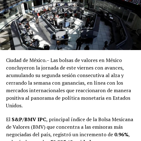
Cigarros: incremento histórico en
impuestos
Otro de los productos más castigados son los
cigarros
.
El impuesto ad valorem subirá de
160% a 200%
, con un
esquema de aumentos graduales que se extenderá hasta
Ciudad de México.– Las bolsas de valores en México
2030.
concluyeron la jornada de este viernes con avances,
acumulando su segunda sesión consecutiva al alza y
Además, la medida aplicará también para
bolsas de
cerrando la semana con ganancias, en línea con los
nicotina y cigarros artesanales
, en cuyo caso la tasa
mercados internacionales que reaccionaron de manera
específica crecerá
32%
. Según cifras de Hacienda, el
positiva al panorama de política monetaria en Estados
consumo de tabaco provoca cada año la muerte de
más
Unidos.
de 63 mil personas en México
, principalmente por
cáncer de pulmón, EPOC y enfermedades
El
S&P/BMV IPC
, principal índice de la Bolsa Mexicana
cardiovasculares.
de Valores (BMV) que concentra a las emisoras más
negociadas del país, registró un incremento de
0.96%
,
Otros rubros con impuestos