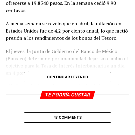
ofrecerse a 19.8540 pesos. En la semana cedió 9.90
centavos.
A media semana se reveló que en abril, la inflación en
Estados Unidos fue de 4.2 por ciento anual, lo que metió
presión a los rendimientos de los bonos del Tesoro.
El jueves, la Junta de Gobierno del Banco de México
(Banxico) determinó por unanimidad dejar sin cambio el
objetivo para la Tasa de Interés Interbancaria a un día
en 4 por ciento.
CONTINUAR LEYENDO
El balance de riesgos fue caracterizado al alza por el
Banxico, después de que en la decisión pasada había sido
TE PODRÍA GUSTAR
removido y en las 15 previas se consideraba “incierto”,
según estrategas de Banorte.
43 COMMENTS
Aunado a ello, los funcionarios de la Reserva Federal
(Fed) estuvieron muy activos en comentarios.