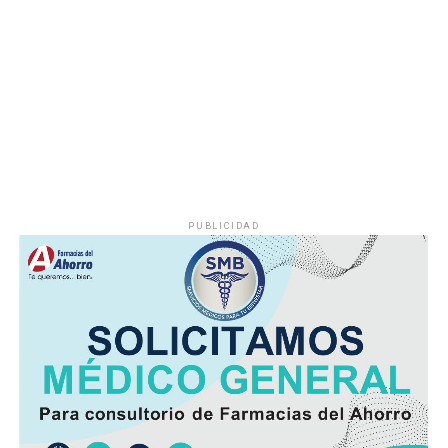
millones de mexicanos que consumen refrescos y
cigarros de manera cotidiana.
El debate está abierto: mientras el gobierno habla de
salud pública y recaudación,
los consumidores
anticipan un fuerte impacto directo en su economía
diaria
.
PUBLICIDAD