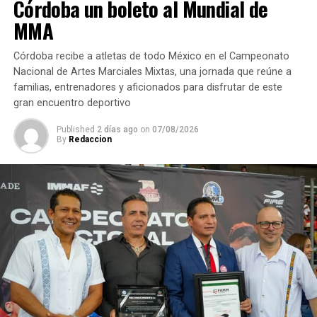
Córdoba un boleto al Mundial de
impuestos.
MMA
Córdoba recibe a atletas de todo México en el Campeonato
Nacional de Artes Marciales Mixtas, una jornada que reúne a
RELATED TOPICS:
FEATURED
familias, entrenadores y aficionados para disfrutar de este
DESPUÉS
gran encuentro deportivo
Atiende Alcalde peticiones de personal sindicalizado
Published
2 días ago
on
07/08/2026
ANTES
By
Redaccion
Convenio con Universidad será a favor de la salud de
animales