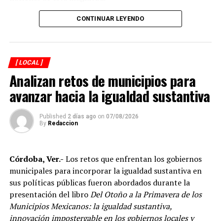
CONTINUAR LEYENDO
[ LOCAL ]
Analizan retos de municipios para
avanzar hacia la igualdad sustantiva
Published
2 días ago
on
07/08/2026
By
Redaccion
Explicó que de los participantes serán seleccionados
Córdoba, Ver.-
Los retos que enfrentan los gobiernos
alrededor de 40 atletas que representarán a México en
municipales para incorporar la igualdad sustantiva en
el campeonato mundial programado para noviembre en
sus políticas públicas fueron abordados durante la
Georgia, por lo que el torneo en Córdoba también
presentación del libro
Del Otoño a la Primavera de los
funciona como una de las principales etapas para
Municipios Mexicanos: la igualdad sustantiva,
conformar al equipo nacional.
innovación impostergable en los gobiernos locales y