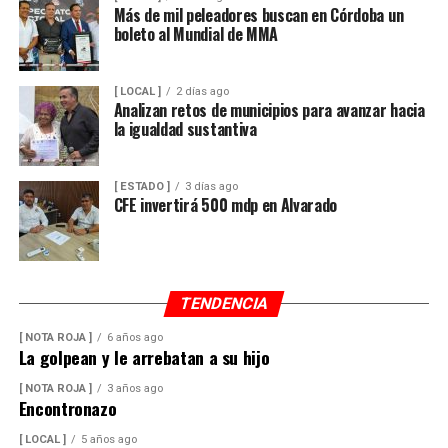
mayor resistencia, lo que permitirá mantener una mejor
Más de mil peleadores buscan en Córdoba un
boleto al Mundial de MMA
operación del sistema y disminuir las afectaciones
derivadas de fallas en la red.
[ LOCAL ]
2 días ago
Con esta ampliación, las autoridades municipales buscan
Analizan retos de municipios para avanzar hacia
fortalecer la infraestructura hidráulica en las
la igualdad sustantiva
comunidades rurales y mejorar el acceso al agua potable
para cientos de familias que durante años enfrentaron
[ ESTADO ]
3 días ago
un servicio irregular.
CFE invertirá 500 mdp en Alvarado
TENDENCIA
[ NOTA ROJA ]
6 años ago
La golpean y le arrebatan a su hijo
[ NOTA ROJA ]
3 años ago
Encontronazo
[ LOCAL ]
5 años ago