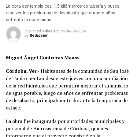
Indicó que existen divisiones infantiles, juveniles y para
sustantiva implica ir más allá del reconocimiento formal
La obra contempla casi 1.5 kilómetros de tubería y busca
adultos, con reglas específicas para cada categoría, por
de derechos y generar condiciones que permitan a las
resolver los problemas de desabasto que durante años
lo que incluso participan menores desde los cinco años
mujeres ejercerlos de manera efectiva, así como
enfrentó la comunidad.
dentro de esquemas considerados formativos.
participar en la toma de decisiones y en la construcción
Published
3 días ago
on
06/08/2026
de sus comunidades.
Durante cuatro días, la Arena Córdoba será escenario de
By
Redaccion
los combates en los que los competidores buscarán
La obra plantea una reflexión sobre el papel que tienen
avanzar en sus respectivas categorías y acercarse a la
los gobiernos locales y comunitarios en la
Miguel Ángel Contreras Mauss
posibilidad de integrar la delegación mexicana que
transformación de las estructuras que mantienen
participará en la justa mundialista de noviembre.
desigualdades, además de proponer la innovación como
Córdoba, Ver.-
Habitantes de la comunidad de San José
una herramienta para impulsar políticas públicas con
de Tapia cuentan desde este jueves con una ampliación
mayor impacto social.
de la red hidráulica que permitirá mejorar el suministro
de agua potable, luego de años de enfrentar problemas
Al evento acudieron el alcalde de Córdoba, Manuel
de desabasto, principalmente durante la temporada de
Alonso Cerezo; la síndica única, Irene Sedas González;
estiaje.
integrantes del Cabildo, así como la directora del DIF
Municipal, Luz del Carmen Lezama Rodríguez, y la
La obra fue inaugurada por autoridades municipales y
coordinadora de Bienestar Social, Dennis Araceli Lira
personal de Hidrosistema de Córdoba, quienes
Tosqui.
informaron que el proyecto consistió en la