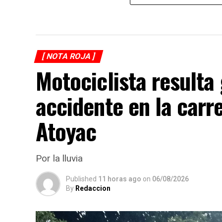
[ NOTA ROJA ]
Motociclista resulta
accidente en la carr
Atoyac
Por la lluvia
Published
11 horas ago
on
06/08/2026
By
Redaccion