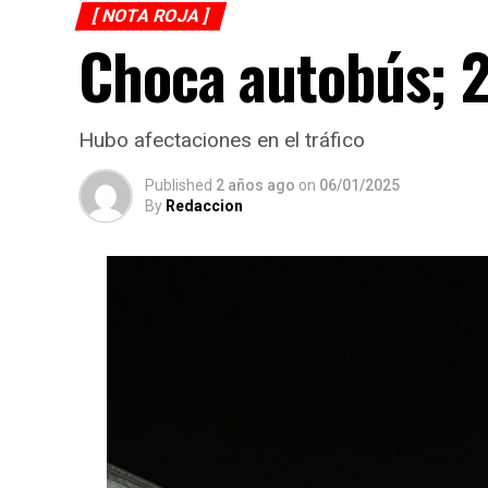
[ NOTA ROJA ]
Choca autobús; 2
Hubo afectaciones en el tráfico
Published
2 años ago
on
06/01/2025
By
Redaccion