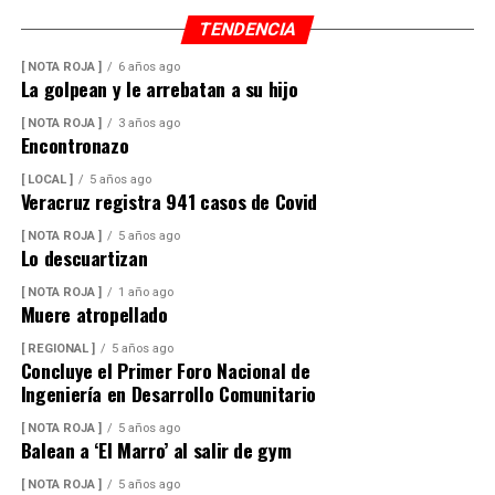
TENDENCIA
[ NOTA ROJA ]
6 años ago
La golpean y le arrebatan a su hijo
[ NOTA ROJA ]
3 años ago
Encontronazo
[ LOCAL ]
5 años ago
Veracruz registra 941 casos de Covid
[ NOTA ROJA ]
5 años ago
Lo descuartizan
[ NOTA ROJA ]
1 año ago
Muere atropellado
[ REGIONAL ]
5 años ago
Concluye el Primer Foro Nacional de
Ingeniería en Desarrollo Comunitario
[ NOTA ROJA ]
5 años ago
Balean a ‘El Marro’ al salir de gym
[ NOTA ROJA ]
5 años ago