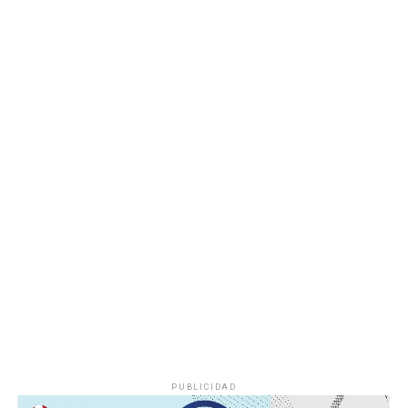
entregas continuarán los días jueves 6 y viernes 7 de
agosto, de acuerdo con las sedes, horarios y localidades
que previamente fueron difundidos a través de los
canales oficiales del DIF, cuya institución refrenda su
compromiso de trabajar de manera cercana con la
ciudadanía, demostrando con trabajo, resultados y
hechos que unidos hacemos de Fortín
PUBLICIDAD