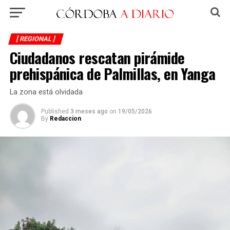
[ REGIONAL ]
Ciudadanos rescatan pirámide
prehispánica de Palmillas, en Yanga
La zona está olvidada
Published
3 meses ago
on
19/05/2026
By
Redaccion