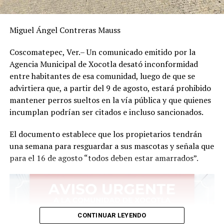
Durante años, habitantes y agrupaciones civiles han
denunciado el abandono de las pirámides y la falta de
Miguel Ángel Contreras Mauss
mantenimiento en la zona arqueológica.
Coscomatepec, Ver.– Un comunicado emitido por la
Incluso desde 2014 y 2016 ya existían llamados
Agencia Municipal de Xocotla desató inconformidad
ciudadanos para rescatar el lugar y convertirlo en un
entre habitantes de esa comunidad, luego de que se
atractivo turístico y cultural para Yanga.
advirtiera que, a partir del 9 de agosto, estará prohibido
mantener perros sueltos en la vía pública y que quienes
Por ello, quienes participaron en la reciente limpieza
incumplan podrían ser citados e incluso sancionados.
solicitaron el respaldo del Ayuntamiento de Yanga,
encabezado por el alcalde Rafael Aguilar Martínez, a fin
El documento establece que los propietarios tendrán
de continuar con las labores de conservación y
una semana para resguardar a sus mascotas y señala que
dignificación del sitio.
para el 16 de agosto “todos deben estar amarrados”.
También agradecieron el apoyo de Guadalupe Zamudio
por facilitar las condiciones para realizar la actividad
comunitaria.
CONTINUAR LEYENDO
“Se ve bien y se disfruta mejor”, expresaron los