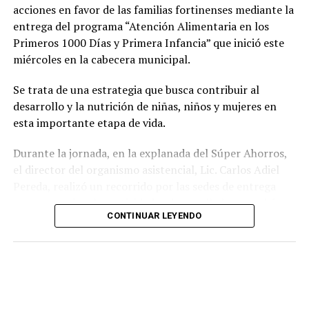
unos lentes representa un gasto difícil de solventar, por
acciones en favor de las familias fortinenses mediante la
lo que este programa les permitió acceder de manera
entrega del programa “Atención Alimentaria en los
gratuita a un instrumento indispensable para sus
Primeros 1000 Días y Primera Infancia” que inició este
actividades diarias.
miércoles en la cabecera municipal.
Con estas acciones, el Sistema Municipal DIF de
Se trata de una estrategia que busca contribuir al
Amatlán de los Reyes reafirmó su compromiso de
desarrollo y la nutrición de niñas, niños y mujeres en
trabajar en favor de los sectores más vulnerables del
esta importante etapa de vida.
municipio, acercando programas de asistencia social que
contribuyan a mejorar la salud, la inclusión y la calidad
Durante la jornada, en la explanada del Súper Ahorros,
de vida de la población.
el director del organismo asistencial, Lic. Carlos Adiel
Pereda, realizó un recorrido por las sedes de entrega
para supervisar las actividades desarrolladas por el área
CONTINUAR LEYENDO
de Plan Alimentario, reconociendo el compromiso y la
organización del personal encargado de llevar este
beneficio a la población para fortalecer la alimentación
y el desarrollo de las familias.
Asimismo, se informa a las personas beneficiarias que las