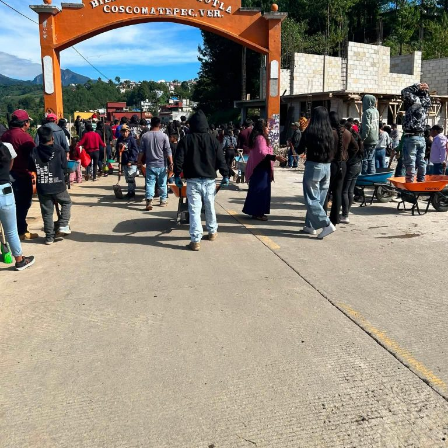
limpiar los otros tres lados de la estructura, así como
otra pirámide ubicada a pocos metros del sitio.
La zona arqueológica de Palmillas es considerada uno de
los puntos históricos más importantes de la región
central de Veracruz.
Diversas investigaciones y registros históricos señalan
que el lugar fue un importante centro de intercambio
comercial en la época prehispánica y que su plaza
ceremonial estuvo integrada por al menos dos templos,
destacando el llamado “Teocalli de Palmillas”,
considerado uno de los mejor conservados de la zona.
Además, en Palmillas se encuentra el Museo Regional
del INAH, inaugurado en 2004, el cual resguarda más de
2 mil 600 piezas arqueológicas halladas en esta
comunidad, entre esculturas, cerámica y objetos de
culturas asentadas en la región centro de Veracruz.