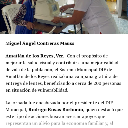
La publicación provocó críticas entre pobladores,
quienes consideran que la Agencia Municipal podría
estar excediendo sus atribuciones al anunciar posibles
sanciones sin precisar el fundamento jurídico que las
respalda, por lo que calificaron la medida como un
Miguel Ángel Contreras Mauss
presunto abuso de autoridad.
Amatlán de los Reyes, Ver.-
Con el propósito de
Si bien especialistas y organizaciones dedicadas al
mejorar la salud visual y contribuir a una mejor calidad
bienestar animal coinciden en que los propietarios
de vida de la población, el Sistema Municipal DIF de
tienen la obligación de impedir que sus mascotas
Amatlán de los Reyes realizó una campaña gratuita de
deambulen libremente por la vía pública, también
entrega de lentes, beneficiando a cerca de 200 personas
advierten que ello no significa mantenerlas
en situación de vulnerabilidad.
permanentemente amarradas.
La jornada fue encabezada por el presidente del DIF
La Ley de Protección a los Animales para el Estado de
Municipal,
Rodrigo Rosas Borbonio
, quien destacó que
Veracruz tiene como objetivo garantizar el bienestar, el
este tipo de acciones buscan acercar apoyos que
trato digno y evitar el maltrato y la crueldad hacia los
representan un alivio para la economía familiar y, al
animales.