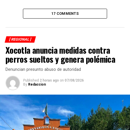
17 COMMENTS
[ REGIONAL ]
Xocotla anuncia medidas contra
perros sueltos y genera polémica
Denuncian presunto abuso de autoridad
Published
2 horas ago
on
07/08/2026
By
Redaccion
Aunque únicamente fue intervenido uno de los
costados, los participantes señalaron que aún falta