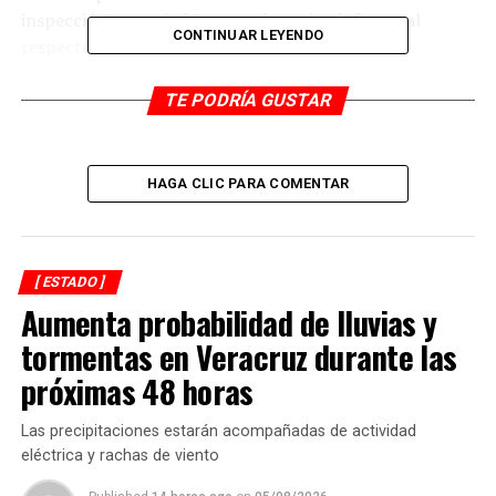
inspección”, y será el Procurador quien informe al
CONTINUAR LEYENDO
respecto
TE PODRÍA GUSTAR
RELATED TOPICS:
DESPUÉS
Cuitláhuac promete castigo por asesinato de reporteras
HAGA CLIC PARA COMENTAR
ANTES
Lluvias ligeras en regiones montañosas
[ ESTADO ]
Aumenta probabilidad de lluvias y
tormentas en Veracruz durante las
próximas 48 horas
Las precipitaciones estarán acompañadas de actividad
eléctrica y rachas de viento