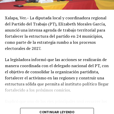
partir de este jueves.
Autoridades de Protección Civil recomendaron evitar la
Xalapa, Ver.– La diputada local y coordinadora regional
exposición prolongada al sol durante las horas de mayor
del Partido del Trabajo (PT), Elízabeth Morales García,
radiación, mantenerse hidratado y tomar precauciones
anunció una intensa agenda de trabajo territorial para
ante posibles tormentas eléctricas, especialmente en
fortalecer la estructura del partido en 24 municipios,
regiones montañosas y del sur de Veracruz.
como parte de la estrategia rumbo a los procesos
electorales de 2027.
La legisladora informó que las acciones se realizarán de
manera coordinada con el delegado nacional del PT, con
el objetivo de consolidar la organización partidista,
fortalecer el activismo en las regiones y construir una
estructura sólida que permita al instituto político llegar
fortalecido a los próximos comicios.
Explicó que uno de los ejes principales será recorrer los
municipios que integran su coordinación para revisar el
CONTINUAR LEYENDO
funcionamiento de los comités municipales surgidos de