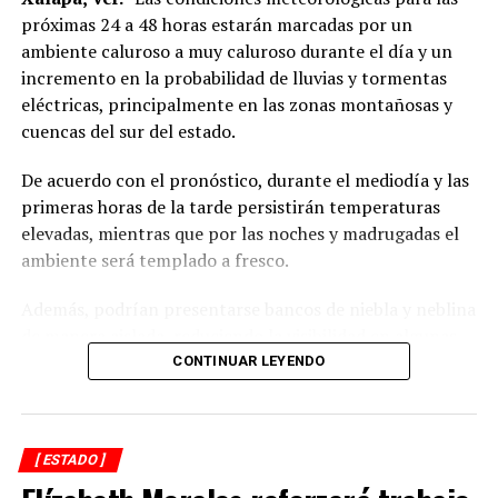
próximas 24 a 48 horas estarán marcadas por un
ambiente caluroso a muy caluroso durante el día y un
incremento en la probabilidad de lluvias y tormentas
eléctricas, principalmente en las zonas montañosas y
cuencas del sur del estado.
De acuerdo con el pronóstico, durante el mediodía y las
primeras horas de la tarde persistirán temperaturas
elevadas, mientras que por las noches y madrugadas el
ambiente será templado a fresco.
Además, podrían presentarse bancos de niebla y neblina
de manera aislada, reduciendo la visibilidad en algunas
carreteras.
CONTINUAR LEYENDO
Las precipitaciones estarán acompañadas de actividad
eléctrica y rachas de viento, por lo que se recomienda a
[ ESTADO ]
la población mantenerse atenta a las actualizaciones del
pronóstico y extremar precauciones en zonas