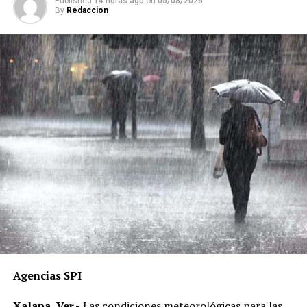
Published
14 horas ago
on
05/08/2026
By
Redaccion
Agencias SPI
Xalapa, Ver.-
Las condiciones meteorológicas para las