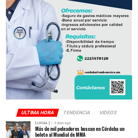
Finalmente, destacó que entre Veracruz y Puebla
operan ocho empresas productoras con más de 350
granjas avícolas, las cuales representan una importante
fuente de empleo y desarrollo económico para
comunidades rurales de ambas entidades.
ULTIMA HORA
TENDENCIA
VIDEOS
[ LOCAL ]
2 días ago
Más de mil peleadores buscan en Córdoba un
boleto al Mundial de MMA