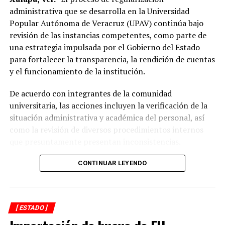
“Mejorar el servicio de energía eléctrica ha sido una
administrativa que se desarrolla en la Universidad
prioridad desde el inicio de mi gobierno y continuaremos
Popular Autónoma de Veracruz (UPAV) continúa bajo
gestionando recursos y proyectos que contribuyan al
revisión de las instancias competentes, como parte de
desarrollo del municipio y al bienestar de las familias
una estrategia impulsada por el Gobierno del Estado
alvaradeñas”.
para fortalecer la transparencia, la rendición de cuentas
y el funcionamiento de la institución.
Por último, reconoció y agradeció a la gobernadora del
estado, Rocío Nahle García, por el respaldo brindado a
De acuerdo con integrantes de la comunidad
Alvarado, así como a personal directivo de la CFE por la
universitaria, las acciones incluyen la verificación de la
disposición y coordinación institucional para impulsar
situación administrativa y académica del personal, así
estas importantes acciones en beneficio del municipio.
como la revisión de diversos procedimientos internos
que presuntamente presentan inconsistencias.
Entre los aspectos que son objeto de análisis se
CONTINUAR LEYENDO
encuentran posibles casos de docentes con asignaciones
simultáneas en distintos centros de estudio, la
validación de documentación académica de directivos,
[ ESTADO ]
adeudos en la entrega de calificaciones, denuncias por
presuntos cobros indebidos relacionados con