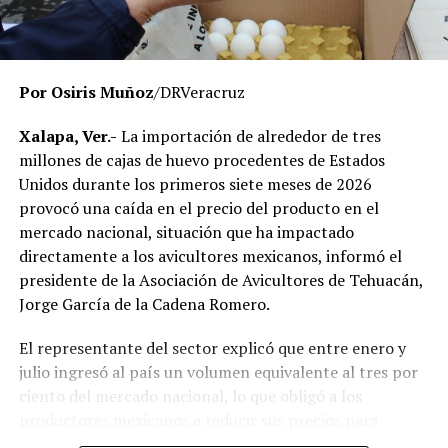
respetando el debido proceso, por lo que hasta el
momento no existe una determinación definitiva sobre
responsabilidades individuales.
Por Osiris Muñoz
/DRVeracruz
No obstante, docentes que solicitaron el anonimato
señalaron que un grupo de profesores ha manifestado
Xalapa, Ver.-
La importación de alrededor de tres
su inconformidad con el proceso de revisión, al
millones de cajas de huevo procedentes de Estados
considerar que las investigaciones podrían afectar
Unidos durante los primeros siete meses de 2026
intereses al interior de la institución.
provocó una caída en el precio del producto en el
mercado nacional, situación que ha impactado
De acuerdo con esos testimonios, el grupo identificado
directamente a los avicultores mexicanos, informó el
como
Movimiento Estatal UPAV
, integrado
presidente de la Asociación de Avicultores de Tehuacán,
públicamente por Verónica Sánchez Ramos, Mauricio
Jorge García de la Cadena Romero.
Tapia Tentle, Elsa Andrea Maldonado Alemán, Silvia
Ivette Lara Barradas, Roberto Ibáñez y Carlos Enrique
El representante del sector explicó que entre enero y
Sierra, ha cuestionado las acciones emprendidas por las
julio ingresó al país un volumen equivalente al tres por
autoridades universitarias y estatales.
ciento del mercado nacional, lo que obligó a los
productores mexicanos a reducir sus precios para
Hasta ahora, las instancias responsables no han
mantenerse competitivos frente al producto importado.