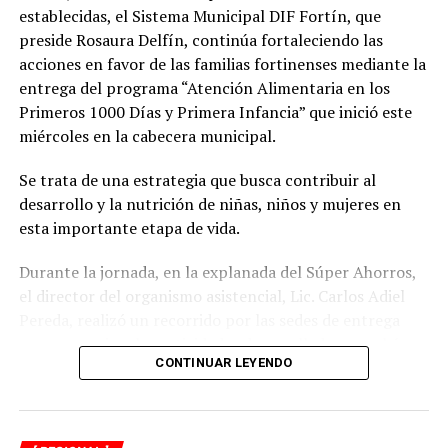
establecidas, el Sistema Municipal DIF Fortín, que
preside Rosaura Delfín, continúa fortaleciendo las
acciones en favor de las familias fortinenses mediante la
entrega del programa “Atención Alimentaria en los
Primeros 1000 Días y Primera Infancia” que inició este
miércoles en la cabecera municipal.
Se trata de una estrategia que busca contribuir al
desarrollo y la nutrición de niñas, niños y mujeres en
esta importante etapa de vida.
Durante la jornada, en la explanada del Súper Ahorros,
el director del organismo asistencial, Lic. Carlos Adiel
Pereda, realizó un recorrido por las sedes de entrega
para supervisar las actividades desarrolladas por el área
CONTINUAR LEYENDO
de Plan Alimentario, reconociendo el compromiso y la
organización del personal encargado de llevar este
beneficio a la población para fortalecer la alimentación
y el desarrollo de las familias.