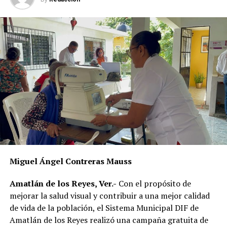
Durante el acto inaugural, el delegado regional de
Bienestar en Córdoba, Óscar Carmona Oropeza, afirmó
que la obra es un claro ejemplo de cómo el pueblo
organizado puede concretar mejoras sustanciales en su
comunidad cuando cuenta con respaldo institucional.
Subrayó que el Gobierno Federal mantiene el
compromiso de atender de manera prioritaria a los
pueblos indígenas y afromexicanos, garantizando que
los recursos lleguen de forma directa y se traduzcan en
Miguel Ángel Contreras Mauss
infraestructura básica.
Amatlán de los Reyes, Ver.-
Con el propósito de
Vecinos señalaron que antes de la intervención la calle 4
mejorar la salud visual y contribuir a una mejor calidad
presentaba deterioro y encharcamientos constantes en
de vida de la población, el Sistema Municipal DIF de
temporada de lluvias, lo que dificultaba el tránsito y
Amatlán de los Reyes realizó una campaña gratuita de