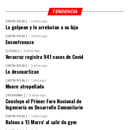
TENDENCIA
[ NOTA ROJA ]
6 años ago
La golpean y le arrebatan a su hijo
[ NOTA ROJA ]
3 años ago
Encontronazo
[ LOCAL ]
5 años ago
Veracruz registra 941 casos de Covid
[ NOTA ROJA ]
5 años ago
Lo descuartizan
[ NOTA ROJA ]
1 año ago
Muere atropellado
[ REGIONAL ]
5 años ago
Concluye el Primer Foro Nacional de
Ingeniería en Desarrollo Comunitario
[ NOTA ROJA ]
5 años ago
Balean a ‘El Marro’ al salir de gym