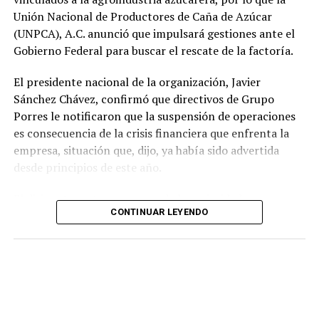
Unión Nacional de Productores de Caña de Azúcar
(UNPCA), A.C. anunció que impulsará gestiones ante el
Gobierno Federal para buscar el rescate de la factoría.
El presidente nacional de la organización, Javier
Sánchez Chávez, confirmó que directivos de Grupo
Porres le notificaron que la suspensión de operaciones
es consecuencia de la crisis financiera que enfrenta la
empresa, situación que, dijo, ya había sido advertida
desde principios de este año.
El dirigente sostuvo que una de las prioridades es
CONTINUAR LEYENDO
garantizar que los productores reciban el pago íntegro
de la caña entregada durante la zafra. Indicó que la
empresa se comprometió a cubrir los adeudos conforme
a la ley y a los acuerdos establecidos al concluir la
molienda.
El Ingenio San Pedro abastecía entre 17 mil y 18 mil