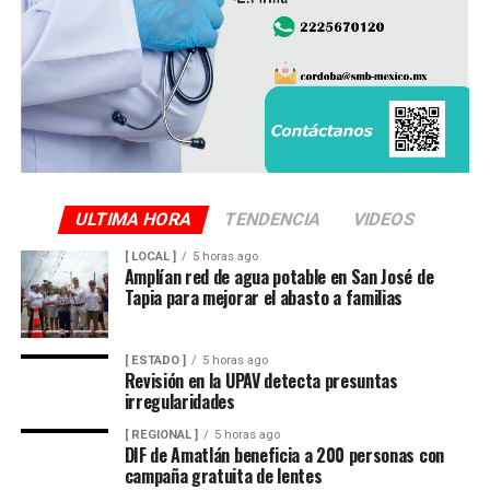
que amenaza con afectar de manera directa la actividad
productiva y el sustento de miles de familias
veracruzanas ligadas al sector azucarero.
ULTIMA HORA
TENDENCIA
VIDEOS
[ LOCAL ]
5 horas ago
Amplían red de agua potable en San José de
Tapia para mejorar el abasto a familias
[ ESTADO ]
5 horas ago
Revisión en la UPAV detecta presuntas
irregularidades
[ REGIONAL ]
5 horas ago
DIF de Amatlán beneficia a 200 personas con
campaña gratuita de lentes