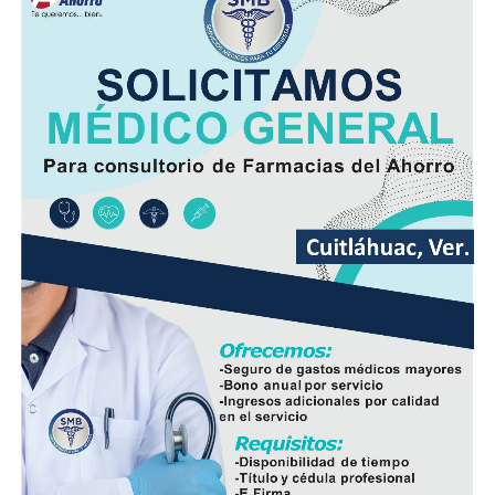
al límite, lo que dificulta absorber cerca de un millón de
toneladas adicionales.
El líder cañero advirtió que enviar la producción a otras
fábricas incrementará los costos de traslado y reducirá
la rentabilidad para los agricultores, aunque aseguró
que la organización buscará alternativas para evitar que
las cosechas se pierdan.
Asimismo, adelantó que la próxima semana presentará
ante la presidenta Claudia Sheinbaum Pardo una
propuesta para que el Gobierno Federal intervenga y
analice opciones que permitan rescatar el ingenio y
preservar una de las principales fuentes de empleo de la
región.
De acuerdo con las estimaciones de la UNPCA, el cierre
del Ingenio San Pedro representa un impacto
económico superior a los mil millones de pesos, cifra