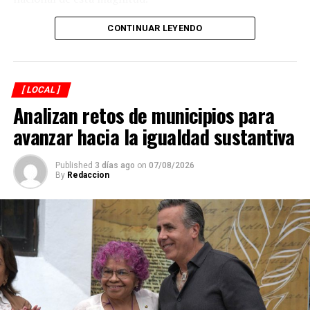
CONTINUAR LEYENDO
[ LOCAL ]
Analizan retos de municipios para
avanzar hacia la igualdad sustantiva
Published
3 días ago
on
07/08/2026
By
Redaccion
Explicó que de los participantes serán seleccionados
alrededor de 40 atletas que representarán a México en
el campeonato mundial programado para noviembre en
Georgia, por lo que el torneo en Córdoba también
funciona como una de las principales etapas para
conformar al equipo nacional.