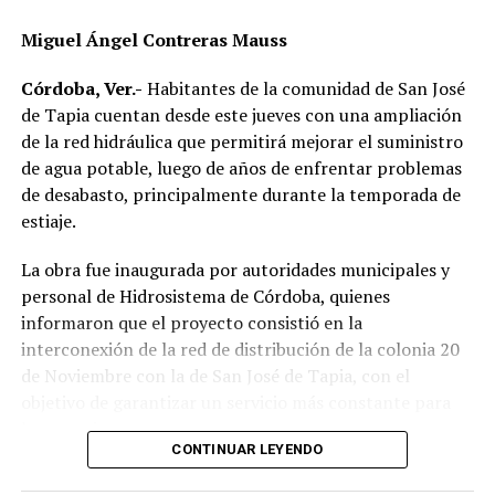
La obra plantea una reflexión sobre el papel que tienen
los gobiernos locales y comunitarios en la
Miguel Ángel Contreras Mauss
transformación de las estructuras que mantienen
desigualdades, además de proponer la innovación como
Córdoba, Ver.-
Habitantes de la comunidad de San José
una herramienta para impulsar políticas públicas con
de Tapia cuentan desde este jueves con una ampliación
mayor impacto social.
de la red hidráulica que permitirá mejorar el suministro
de agua potable, luego de años de enfrentar problemas
Al evento acudieron el alcalde de Córdoba, Manuel
de desabasto, principalmente durante la temporada de
Alonso Cerezo; la síndica única, Irene Sedas González;
estiaje.
integrantes del Cabildo, así como la directora del DIF
Municipal, Luz del Carmen Lezama Rodríguez, y la
La obra fue inaugurada por autoridades municipales y
coordinadora de Bienestar Social, Dennis Araceli Lira
personal de Hidrosistema de Córdoba, quienes
Tosqui.
informaron que el proyecto consistió en la
interconexión de la red de distribución de la colonia 20
También participaron Lisset Dalila Rojas Moreno,
de Noviembre con la de San José de Tapia, con el
coordinadora del Centro Libre para las Mujeres, y
objetivo de garantizar un servicio más constante para
Virginia Medorio Trujillo, presidenta de la Asociación
los usuarios.
Emprender el Vuelo.
CONTINUAR LEYENDO
De acuerdo con la información proporcionada, los
El diálogo permitió poner sobre la mesa la importancia