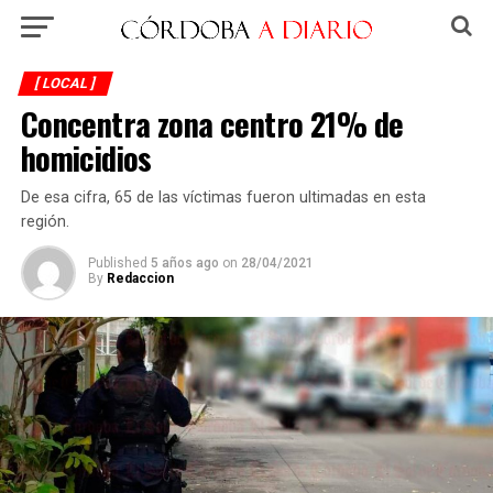
[ LOCAL ]
Concentra zona centro 21% de
homicidios
De esa cifra, 65 de las víctimas fueron ultimadas en esta
región.
Published
5 años ago
on
28/04/2021
By
Redaccion