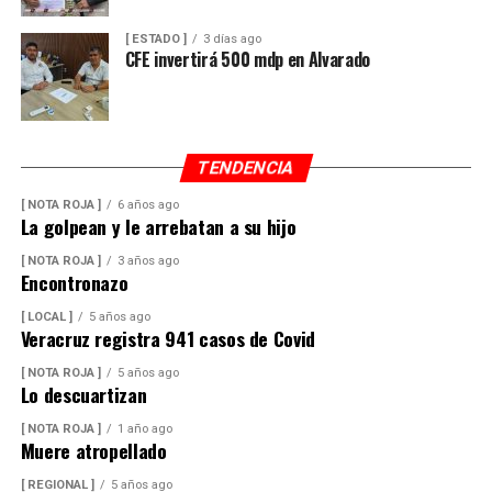
comunidades rurales y mejorar el acceso al agua potable
para cientos de familias que durante años enfrentaron
[ ESTADO ]
3 días ago
un servicio irregular.
CFE invertirá 500 mdp en Alvarado
TENDENCIA
[ NOTA ROJA ]
6 años ago
La golpean y le arrebatan a su hijo
[ NOTA ROJA ]
3 años ago
Encontronazo
[ LOCAL ]
5 años ago
Veracruz registra 941 casos de Covid
[ NOTA ROJA ]
5 años ago
Lo descuartizan
[ NOTA ROJA ]
1 año ago
Muere atropellado
[ REGIONAL ]
5 años ago