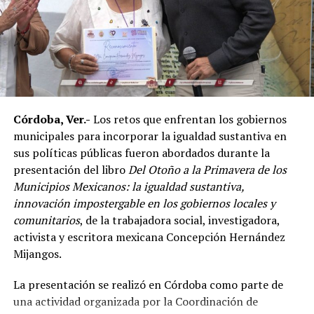
Marroquín destacó el desempeño que ha tenido México
en competencias internacionales de artes marciales
mixtas y sostuvo que el país se ha consolidado como una
de las principales potencias del continente americano
en esta disciplina.
Córdoba, Ver.-
Los retos que enfrentan los gobiernos
De acuerdo con el dirigente deportivo, México ha
municipales para incorporar la igualdad sustantiva en
conseguido cinco campeonatos panamericanos
sus políticas públicas fueron abordados durante la
consecutivos por equipos, superando a delegaciones
presentación del libro
Del Otoño a la Primavera de los
como Estados Unidos y Brasil, considerado uno de los
Municipios Mexicanos: la igualdad sustantiva,
países con mayor tradición en las artes marciales
innovación impostergable en los gobiernos locales y
mixtas.
comunitarios
, de la trabajadora social, investigadora,
Ante los cuestionamientos sobre el nivel de agresividad
activista y escritora mexicana Concepción Hernández
de este deporte, señaló que las competencias cuentan
Mijangos.
con reglamentos y categorías diferenciadas de acuerdo
La presentación se realizó en Córdoba como parte de
con la edad y experiencia de los participantes.
una actividad organizada por la Coordinación de