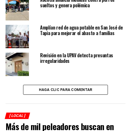
sueltos y genera polémica
RELATED TOPICS:
FEATURED
DESPUÉS
Recorren Janeth García, centro histórico de Córdoba
Amplían red de agua potable en San José de
Tapia para mejorar el abasto a familias
ANTES
Conmemora Córdoba 403 Aniversario de su fundación
Revisión en la UPAV detecta presuntas
irregularidades
HAGA CLIC PARA COMENTAR
[ LOCAL ]
Más de mil peleadores buscan en