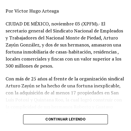
-Quisiera que diera la información el gabinete de
Por Víctor Hugo Arteaga
seguridad porque hay mucha información relacionada
con este caso, que tiene la propia Fiscalía de Veracruz y
CIUDAD DE MÉXICO, noviembre 03 (XPFM).- El
también el gabinete de seguridad. Que ellos, conforme
secretario general del Sindicato Nacional de Empleados
avanza la investigación, puedan dar la información.
y Trabajadores del Nacional Monte de Piedad, Arturo
Zayún González, y dos de sus hermanos, amasaron una
Insistió que se está apoyando a la gobernadora y en esta
fortuna inmobiliaria de casas-habitación, residencias ,
investigación en particular a la Fiscalía General del
locales comerciales y fincas con un valor superior a los
Estado de Veracruz.
300 millones de pesos.
Con más de 25 años al frente de la organización sindical
RELATED TOPICS:
FEATURED
Arturo Zayún se ha hecho de una fortuna inexplicable,
DESPUÉS
con la adquisición de al menos 17 propiedades en San
Marlene, la joven desaparecida en Nogales, fue hallada
Luis Potosí y Quintana Roo, la cual logró construir con
desmembrada en Tecamalucan
la complicidad de sus hermanos Roberto y Gustavo
ANTES
Zayún González.
Sheinbaum rechaza arancel al jitomate mexicano: “Es
CONTINUAR LEYENDO
una medida injusta”
Durante una segunda investigación de XPECTRO FM, se