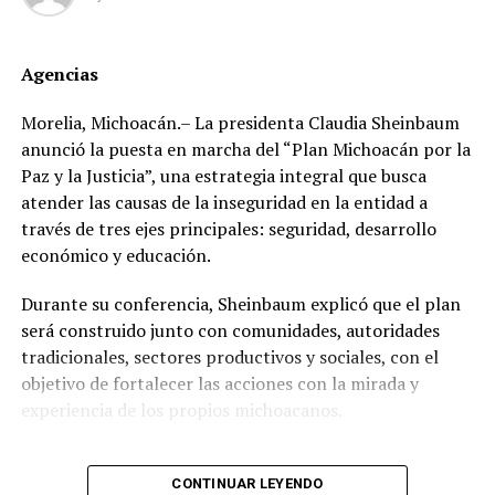
compraventa de oro, ubicado a una cuadra de una
sucursal del Monte de Piedad, llamado Presta Express.
Agencias
El flujo de efectivo no declarado ha permitido a dicho
líder sindical, quien mantiene una huelga de más de dos
Morelia, Michoacán.– La presidenta Claudia Sheinbaum
mil trabajadores en 300 sucursales del Monte de Piedad
anunció la puesta en marcha del “Plan Michoacán por la
en el país, la presunta triangulación de recursos hacia
Paz y la Justicia”, una estrategia integral que busca
propiedades y cuentas personales.
atender las causas de la inseguridad en la entidad a
través de tres ejes principales: seguridad, desarrollo
La fortuna inmobiliaria del cacique sindical
económico y educación.
En una primera entrega de la investigación periodística,
Durante su conferencia, Sheinbaum explicó que el plan
se habían descubierto seis propiedades a nombre del
será construido junto con comunidades, autoridades
líder sindical; sin embargo, al ampliar la búsqueda en
tradicionales, sectores productivos y sociales, con el
registros públicos, documentos notariales e información
objetivo de fortalecer las acciones con la mirada y
del Servicio de Administración Tributaria (SAT), se
experiencia de los propios michoacanos.
encontraron cuatro bienes más de alto precio.
“Vamos a escuchar a las
Se trata de un esquema de adquisición inmobiliaria bien
CONTINUAR LEYENDO