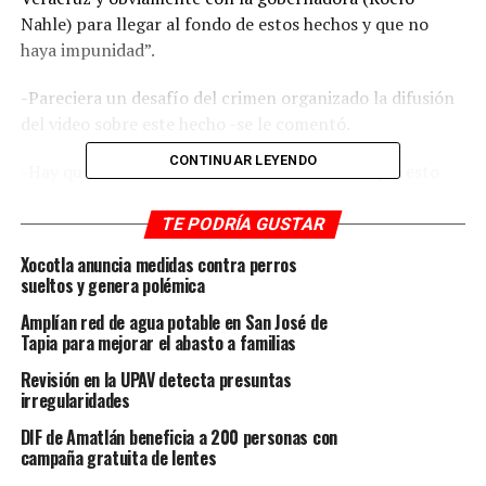
Nahle) para llegar al fondo de estos hechos y que no
haya impunidad”.
-Pareciera un desafío del crimen organizado la difusión
del video sobre este hecho -se le comentó.
CONTINUAR LEYENDO
-Hay que ver exactamente la condición en la que esto
ocurrió, y sobre todo apoyar para que no haya
impunidad.
TE PODRÍA GUSTAR
Xocotla anuncia medidas contra perros
“Hemos estado trabajando desde el primer día en todo
sueltos y genera polémica
lo que tiene que ver con la seguridad en el país y
Amplían red de agua potable en San José de
particularmente en el tema de las extorsiones o
Tapia para mejorar el abasto a familias
cualquier cuota que pudiera pagando cualquier pequeño
empresario, gran empresario, relacionado con algún
Revisión en la UPAV detecta presuntas
irregularidades
asunto de extorsión”, respondió.
DIF de Amatlán beneficia a 200 personas con
El operativo que se hizo en colaboración con el Estado
campaña gratuita de lentes
de México recientemente “y en otros lugares del país lo