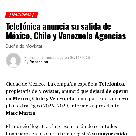
descubrió que el líder gremial adquirió su red
inmobiliaria, en la mayoría de los casos, con pagos
[ NACIONAL ]
realizados en efectivo y con una valuación menor del
Telefónica anuncia su salida de
verdadero costo de las propiedades que hoy forman
parte del patrimonio del Clan Zayún y que constituyen
México, Chile y Venezuela Agencias
una simulación de compraventas.
Dueña de Movistar
La compra de diez propiedades a nombre del secretario
Published
9 meses ago
on
04/11/2025
general del sindicato y ocho adquiridas por sus
By
Redaccion
hermanos, evidencian no sólo el uso de efectivo, sino la
falta de declaraciones fiscales que refuerzan la hipótesis
de una evasión sistemática y de graves irregularidades.
Ciudad de México. -La compañía española
Telefónica
,
propietaria de
Movistar
, anunció que
dejará de operar
en México, Chile y Venezuela
como parte de su nuevo
plan estratégico 2026–2029, informó su presidente,
Marc Murtra
.
El anuncio llega tras la presentación de resultados
financieros en los que la firma registró su
mayor caída