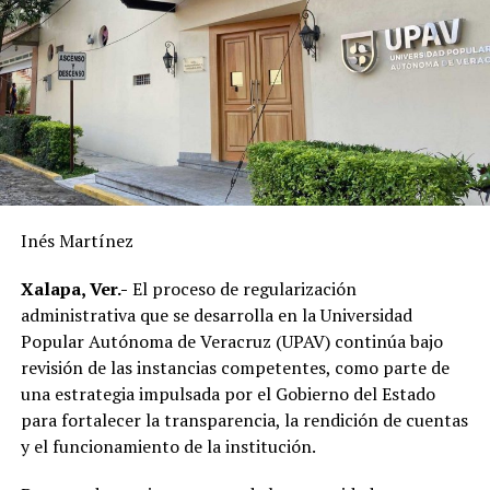
forman parte del programa de modernización de la
infraestructura eléctrica que impulsa la CFE en el
municipio.
Destacó que, en apenas siete meses, la inversión ejercida
por la Comisión Federal de Electricidad en Alvarado
supera la realizada durante los últimos diez años,
reflejando el resultado de las gestiones emprendidas por
la actual administración municipal para atender una de
Inés Martínez
las principales demandas de la población.
Xalapa, Ver.-
El proceso de regularización
“Mejorar el servicio de energía eléctrica ha sido una
administrativa que se desarrolla en la Universidad
prioridad desde el inicio de mi gobierno y continuaremos
Popular Autónoma de Veracruz (UPAV) continúa bajo
gestionando recursos y proyectos que contribuyan al
revisión de las instancias competentes, como parte de
desarrollo del municipio y al bienestar de las familias
una estrategia impulsada por el Gobierno del Estado
alvaradeñas”.
para fortalecer la transparencia, la rendición de cuentas
y el funcionamiento de la institución.
Por último, reconoció y agradeció a la gobernadora del
estado, Rocío Nahle García, por el respaldo brindado a