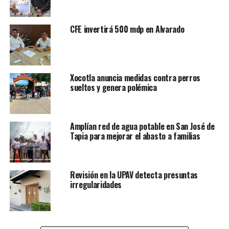
“No nos vamos a detener, vamos contra todos los
responsables, sobre todo los que cometieron los
CFE invertirá 500 mdp en Alvarado
homicidios”, comentó.
RELATED TOPICS:
FEATURED
DESPUÉS
Xocotla anuncia medidas contra perros
Surada y luego frente frío
sueltos y genera polémica
ANTES
Multan a funcionarios por no transparentar
Amplían red de agua potable en San José de
Tapia para mejorar el abasto a familias
Revisión en la UPAV detecta presuntas
irregularidades