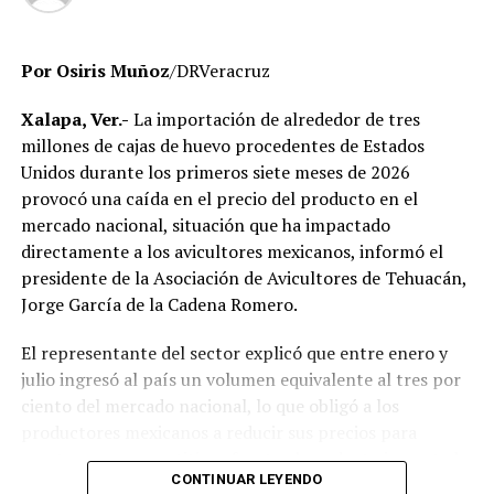
localizados para efectos de la verificación
administrativa.
Por Osiris Muñoz
/DRVeracruz
Autoridades educativas señalaron que estas acciones
forman parte de un proceso de saneamiento
Xalapa, Ver.-
La importación de alrededor de tres
institucional cuyo objetivo es garantizar que la
millones de cajas de huevo procedentes de Estados
universidad opere bajo criterios de legalidad, eficiencia y
Unidos durante los primeros siete meses de 2026
transparencia, privilegiando el servicio que se brinda a
provocó una caída en el precio del producto en el
miles de estudiantes en la entidad.
mercado nacional, situación que ha impactado
directamente a los avicultores mexicanos, informó el
El Gobierno del Estado ha reiterado que las
presidente de la Asociación de Avicultores de Tehuacán,
investigaciones se desarrollan con apego a la ley y
Jorge García de la Cadena Romero.
respetando el debido proceso, por lo que hasta el
momento no existe una determinación definitiva sobre
El representante del sector explicó que entre enero y
responsabilidades individuales.
julio ingresó al país un volumen equivalente al tres por
ciento del mercado nacional, lo que obligó a los
No obstante, docentes que solicitaron el anonimato
productores mexicanos a reducir sus precios para
señalaron que un grupo de profesores ha manifestado
mantenerse competitivos frente al producto importado.
su inconformidad con el proceso de revisión, al
CONTINUAR LEYENDO
considerar que las investigaciones podrían afectar