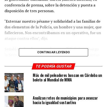
conferencia de prensa, sobre la detención y puesta a
disposición de tres personas.
‘Externar nuestro pésame y solidaridad a las familias de
dos elementos de la Policía, un hombre y una mujer, que
fallecieron. Nos encontrábamos en un operativo, fue un
ataque contra ellos’, dijo.
Señaló que hay la certeza de tranquilidad, sin embargo
CONTINUAR LEYENDO
la Secretaría de Seguridad Pública mantiene en puntos
sensibles el operativo.
TE PODRÍA GUSTAR
El gobernador refirió que esté evento tiene relación con
Más de mil peleadores buscan en Córdoba un
los operativos y detenciones realizadas, en las últimas
boleto al Mundial de MMA
horas.
Explicó que actualmente la delincuencia se ha dividido
Analizan retos de municipios para avanzar
en células, y ante las detenciones hay reacciones.
hacia la igualdad sustantiva