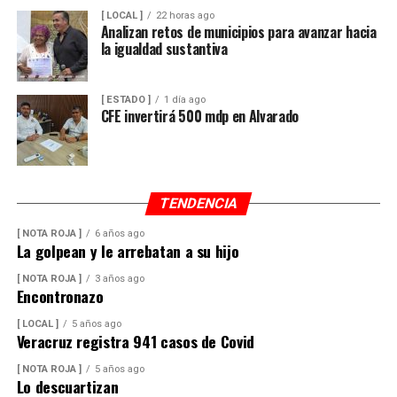
[ LOCAL ]
22 horas ago
Analizan retos de municipios para avanzar hacia
la igualdad sustantiva
[ ESTADO ]
1 día ago
CFE invertirá 500 mdp en Alvarado
TENDENCIA
[ NOTA ROJA ]
6 años ago
La golpean y le arrebatan a su hijo
[ NOTA ROJA ]
3 años ago
Encontronazo
[ LOCAL ]
5 años ago
Veracruz registra 941 casos de Covid
[ NOTA ROJA ]
5 años ago
Lo descuartizan