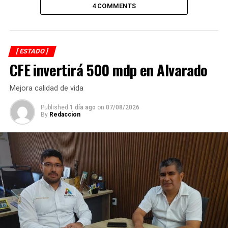
4 COMMENTS
[ ESTADO ]
CFE invertirá 500 mdp en Alvarado
Mejora calidad de vida
Published
1 día ago
on
07/08/2026
By
Redaccion