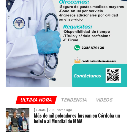
operan ocho empresas productoras con más de 350
granjas avícolas, las cuales representan una importante
fuente de empleo y desarrollo económico para
comunidades rurales de ambas entidades.
ULTIMA HORA
TENDENCIA
VIDEOS
[ LOCAL ]
21 horas ago
Más de mil peleadores buscan en Córdoba un
boleto al Mundial de MMA