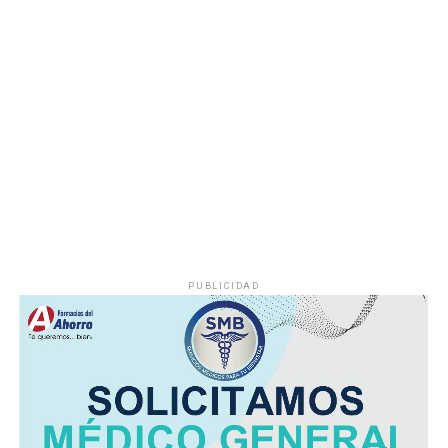
demandas de los habitantes de esta comunidad.
Durante años, el abastecimiento dependió de un pozo
cuyo nivel de operación resultaba insuficiente, situación
que provocaba interrupciones constantes en el servicio,
especialmente en las viviendas ubicadas en las zonas
más altas.
Vecinos señalaron que durante la temporada de sequía
la escasez de agua se agravaba, obligando a muchas
familias a buscar alternativas para cubrir sus
necesidades diarias.
PUBLICIDAD
Dulce María Alducin Vallejo, habitante de la comunidad,
explicó que la petición fue presentada ante las
autoridades municipales y que, tras las gestiones
realizadas en conjunto con Hidrosistema, fue posible
concretar la obra que hoy permite mejorar el
suministro.