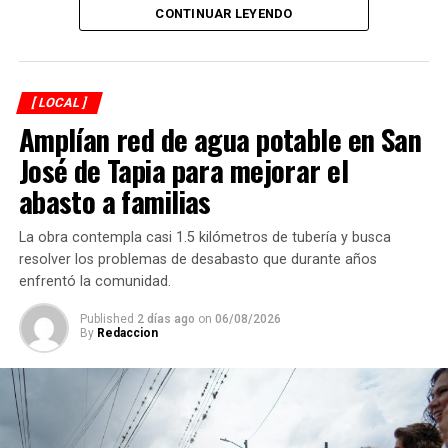
CONTINUAR LEYENDO
El encuentro reunió a autoridades y representantes de
Durante cuatro días, la Arena Córdoba será escenario de
distintos municipios de la región, entre ellos
los combates en los que los competidores buscarán
Ixtaczoquitlán, Coetzala, Tlilapan, Naranjal, Chocamán
avanzar en sus respectivas categorías y acercarse a la
y Coscomatepec, quienes participaron en el intercambio
[ LOCAL ]
posibilidad de integrar la delegación mexicana que
de ideas sobre la necesidad de que las administraciones
Amplían red de agua potable en San
participará en la justa mundialista de noviembre.
locales incorporen una perspectiva de igualdad en sus
José de Tapia para mejorar el
acciones y programas.
abasto a familias
Durante la presentación se destacó que la igualdad
sustantiva implica ir más allá del reconocimiento formal
La obra contempla casi 1.5 kilómetros de tubería y busca
de derechos y generar condiciones que permitan a las
resolver los problemas de desabasto que durante años
mujeres ejercerlos de manera efectiva, así como
enfrentó la comunidad.
participar en la toma de decisiones y en la construcción
Published
2 días ago
on
06/08/2026
de sus comunidades.
By
Redaccion
La obra plantea una reflexión sobre el papel que tienen
los gobiernos locales y comunitarios en la
transformación de las estructuras que mantienen
desigualdades, además de proponer la innovación como