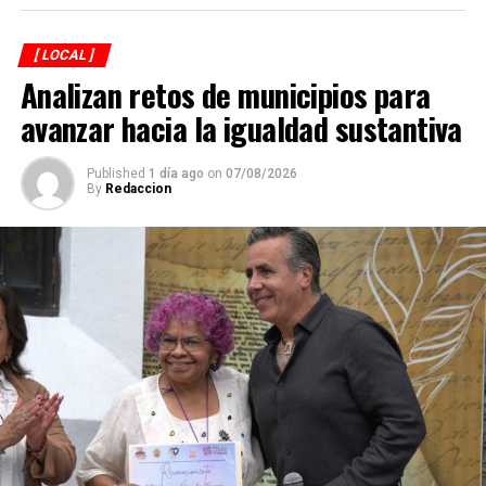
ANTES
CURP impresa será obligatoria para trámites del INE
[ LOCAL ]
Analizan retos de municipios para
avanzar hacia la igualdad sustantiva
Published
1 día ago
on
07/08/2026
By
Redaccion
Explicó que de los participantes serán seleccionados
alrededor de 40 atletas que representarán a México en
el campeonato mundial programado para noviembre en
Georgia, por lo que el torneo en Córdoba también
funciona como una de las principales etapas para
conformar al equipo nacional.
Marroquín destacó el desempeño que ha tenido México
en competencias internacionales de artes marciales