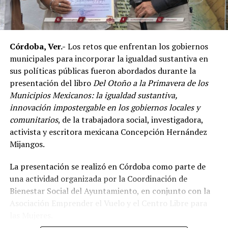
mixtas y sostuvo que el país se ha consolidado como una
de las principales potencias del continente americano
en esta disciplina.
Córdoba, Ver.-
Los retos que enfrentan los gobiernos
De acuerdo con el dirigente deportivo, México ha
municipales para incorporar la igualdad sustantiva en
conseguido cinco campeonatos panamericanos
sus políticas públicas fueron abordados durante la
consecutivos por equipos, superando a delegaciones
presentación del libro
Del Otoño a la Primavera de los
como Estados Unidos y Brasil, considerado uno de los
Municipios Mexicanos: la igualdad sustantiva,
países con mayor tradición en las artes marciales
innovación impostergable en los gobiernos locales y
mixtas.
comunitarios
, de la trabajadora social, investigadora,
Ante los cuestionamientos sobre el nivel de agresividad
activista y escritora mexicana Concepción Hernández
de este deporte, señaló que las competencias cuentan
Mijangos.
con reglamentos y categorías diferenciadas de acuerdo
La presentación se realizó en Córdoba como parte de
con la edad y experiencia de los participantes.
una actividad organizada por la Coordinación de
Indicó que existen divisiones infantiles, juveniles y para
Bienestar Social del Ayuntamiento, en conjunto con la
adultos, con reglas específicas para cada categoría, por
Asociación Emprender el Vuelo y el Centro Libre para
lo que incluso participan menores desde los cinco años
las Mujeres.
dentro de esquemas considerados formativos.