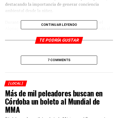
destacando la importancia de generar conciencia
ambiental desde la niñez.
Durante el evento, el presidente municipal, Manuel
CONTINUAR LEYENDO
Alonso Cerezo, dirigió un mensaje en el que refrendó el
compromiso de la administración municipal con el
TE PODRÍA GUSTAR
cuidado del medio ambiente y la promoción de acciones
que contribuyan a mitigar los efectos del cambio
climático.
7 COMMENTS
Asimismo, como parte de la jornada, se realizó la lectura
del juramento para la toma de protesta de los
integrantes de la Brigada Infantil “Eco-Guardianes de
Córdoba”, encabezada por el alcalde, seguida de la
[ LOCAL ]
Más de mil peleadores buscan en
entrega simbólica de chalecos y gafetes distintivos a las
y los participantes.
Córdoba un boleto al Mundial de
MMA
Las escuelas primarias que se sumaron a la iniciativa
fueron: Úrsulo Galván (turno matutino), Francisco I.