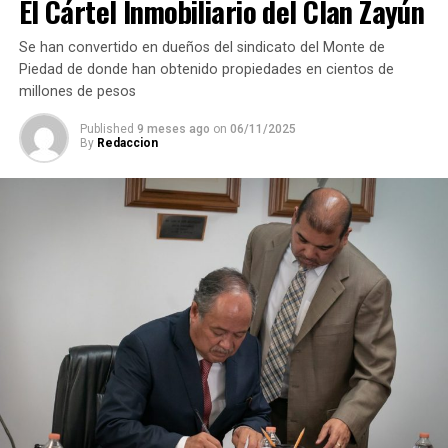
El Cártel Inmobiliario del Clan Zayún
(Con información de El Financiero)
Se han convertido en dueños del sindicato del Monte de
Piedad de donde han obtenido propiedades en cientos de
RELATED TOPICS:
millones de pesos
DESPUÉS
Juez ordena libertad del ‘Güero Palma’
Published
9 meses ago
on
06/11/2025
By
Redaccion
ANTES
Amlo pide se investigue a ASF