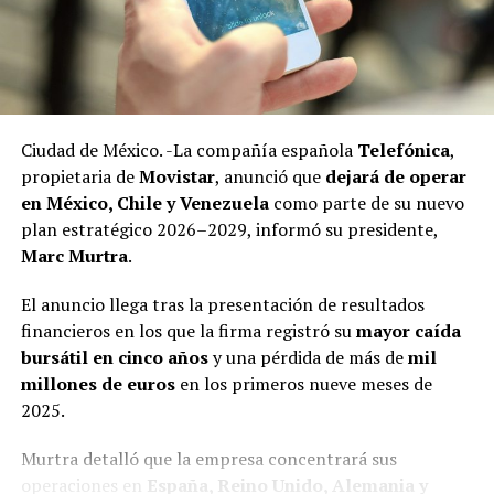
Ciudad de México. -La compañía española
Telefónica
,
Las investigaciones encontraron que, al igual que otros
propietaria de
Movistar
, anunció que
dejará de operar
líderes sindicales en México, la gestión de Arturo Zayún
en México, Chile y Venezuela
como parte de su nuevo
está marcada por decisiones financieras con
plan estratégico 2026–2029, informó su presidente,
mecanismos poco transparentes y que le han permitido
Marc Murtra
.
adquirir propiedades inmuebles, realizar negocios con
opacidad y un nivel de vida superior al que debería
El anuncio llega tras la presentación de resultados
tener.
financieros en los que la firma registró su
mayor caída
bursátil en cinco años
y una pérdida de más de
mil
Además de su función sindical, Zayún González aparece
millones de euros
en los primeros nueve meses de
vinculado con negocios paralelos y familiares.
2025.
Adicionalmente a la joyería que se dio a conocer en el
Murtra detalló que la empresa concentrará sus
reportaje anterior (https://xpectrofm.com/se-empena-
operaciones en
España, Reino Unido, Alemania y
lider-del-sindicato-del-nmp-en-realizar-operaciones-