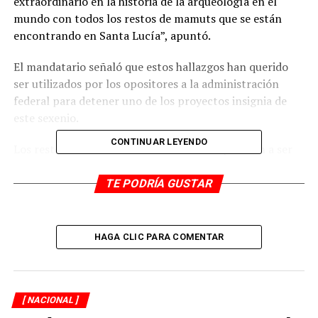
extraordinario en la historia de la arqueología en el
mundo con todos los restos de mamuts que se están
encontrando en Santa Lucía”, apuntó.
El mandatario señaló que estos hallazgos han querido
ser utilizados por los opositores a la administración
federal para detener uno de los proyectos insignia de
este sexenio.
CONTINUAR LEYENDO
Los restos de estos animales extintos empezaron a ser
descubiertos en la zona donde se construye la nueva
terminal aérea en diciembre de 2019.
TE PODRÍA GUSTAR
El Instituto Nacional de Antropología e Historia (INAH)
reportó en mayo que se habían encontrado al menos 60
HAGA CLIC PARA COMENTAR
mamuts, aunque para septiembre, esa cifra pasó a
cuando menos 200.
Arqueólogos señalaron que el sitio puede ayudar a
[ NACIONAL ]
solucionar el misterio de la extinción de estos animales.