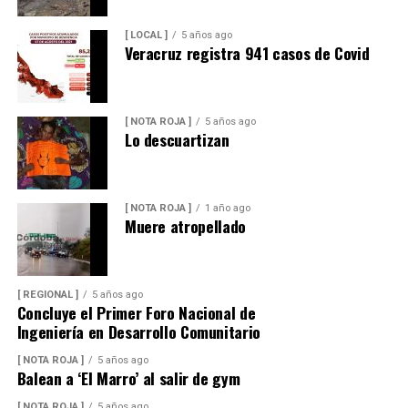
[ LOCAL ]
5 años ago
Veracruz registra 941 casos de Covid
[ NOTA ROJA ]
5 años ago
Lo descuartizan
[ NOTA ROJA ]
1 año ago
Muere atropellado
[ REGIONAL ]
5 años ago
Concluye el Primer Foro Nacional de
Ingeniería en Desarrollo Comunitario
[ NOTA ROJA ]
5 años ago
Balean a ‘El Marro’ al salir de gym
[ NOTA ROJA ]
5 años ago