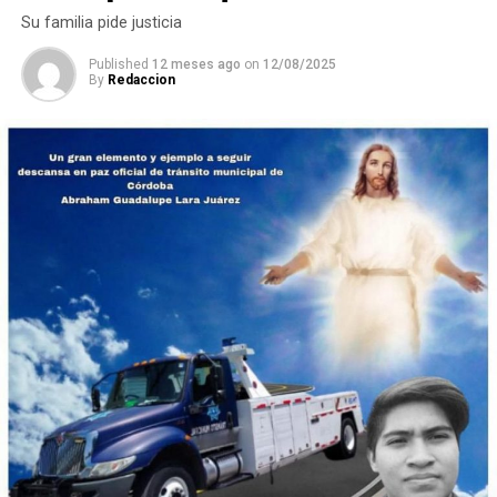
Su familia pide justicia
internacional de la WRO, que se efectuará en Costa Rica.
Published
12 meses ago
on
12/08/2025
By
Redaccion