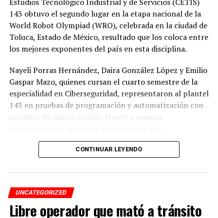
Estudios Tecnológico Industrial y de Servicios (CETIS)
143 obtuvo el segundo lugar en la etapa nacional de la
World Robot Olympiad (WRO), celebrada en la ciudad de
Toluca, Estado de México, resultado que los coloca entre
los mejores exponentes del país en esta disciplina.
Nayeli Porras Hernández, Daira González López y Emilio
Gaspar Mazo, quienes cursan el cuarto semestre de la
especialidad en Ciberseguridad, representaron al plantel
143 en pruebas de programación y automatización con
un robot de diseño propio, frente a equipos
provenientes de distintas entidades del país.
El desempeño mostrado por los jóvenes les permitió
CONTINUAR LEYENDO
calificar a la siguiente fase de la competencia, que
tendrá lugar los días 5 y 6 de septiembre en Cancún,
Quintana Roo.
UNCATEGORIZED
Libre operador que mató a tránsito
De obtener resultados favorables en esa etapa, el equipo
tendría la posibilidad de representar a México en la final