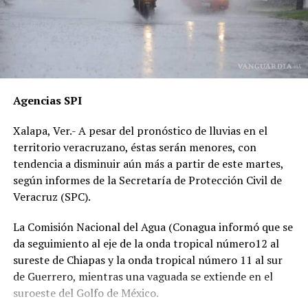
cámaras del C4, así como de comercios y viviendas
cercanas, han sido ignoradas o negadas. Testigos
presenciales del accidente ahora callan, presuntamente
por temor a represalias.
“Hoy fue mi Abraham,
Agencias SPI
mañana puede ser alguien
Xalapa, Ver.- A pesar del pronóstico de lluvias en el
de tu familia. El homicida
territorio veracruzano, éstas serán menores, con
sigue libre y operando en
tendencia a disminuir aún más a partir de este martes,
según informes de la Secretaría de Protección Civil de
las carreteras”, expresó un
Veracruz (SPC).
familiar, exigiendo justicia.
La Comisión Nacional del Agua (Conagua informó que se
da seguimiento al eje de la onda tropical número12 al
El caso ha encendido el debate sobre la corrupción en la
sureste de Chiapas y la onda tropical número 11 al sur
Fiscalía y la impunidad que beneficia a conductores
de Guerrero, mientras una vaguada se extiende en el
responsables de muertes viales.
suroeste del Golfo de México.