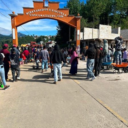
Las sanitizaciones en espacios públicos y transporte
público seguirán, así como la apertura del comedor
comunitario del DIF municipal donde se proporcionan
alimentos de manera gratuita a personas de escasos
recursos y/o a quienes si puedan aportar la cantidad de
cinco pesos solamente.
Sera durante esta misma semana cuando personal de
Comercio se encargue de notificar a los locales sobre las
disposiciones para la utilización obligatoria de
cubrebocas tanto de ellos mismos como de clientes.
RELATED TOPICS:
DESPUÉS
Nuevas fechas de Jornadas de Salud animal en Fortín
ANTES