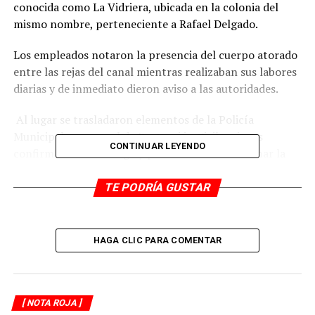
conocida como La Vidriera, ubicada en la colonia del
mismo nombre, perteneciente a Rafael Delgado.
Los empleados notaron la presencia del cuerpo atorado
entre las rejas del canal mientras realizaban sus labores
diarias y de inmediato dieron aviso a las autoridades.
Al lugar se trasladaron elementos de la Policía
Municipal y personal de Protección Civil, quienes
CONTINUAR LEYENDO
confirmaron el hallazgo y procedieron a acordonar la
zona para iniciar las investigaciones correspondientes.
TE PODRÍA GUSTAR
Hasta el momento, se desconocen la identidad de la
víctima y las circunstancias que rodearon su muerte.
HAGA CLIC PARA COMENTAR
Las autoridades han iniciado las diligencias para
esclarecer el caso, mientras el cuerpo fue trasladado al
Servicio Médico Forense (SEMEFO) para la autopsia de
ley, que determinará las causas exactas del
[ NOTA ROJA ]