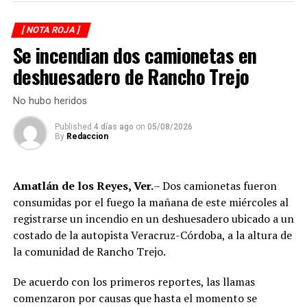
elementos de la Secretaría de Marina (Semar) y de la
incrementa en las carreteras de la región.
Secretaría de Seguridad Pública (SSP), quienes
[ NOTA ROJA ]
ejecutaron una revisión en las instalaciones de la
La circulación en la zona se vio afectada por algunos
Se incendian dos camionetas en
corporación municipal.
minutos mientras se realizaban las labores de auxilio y el
deshuesadero de Rancho Trejo
levantamiento de indicios por parte de las autoridades.
Durante la inspección, los efectivos localizaron diversas
Posteriormente, el tránsito fue restablecido de manera
dosis de droga presuntamente destinadas al
No hubo heridos
normal.
narcomenudeo, por lo que los policías fueron
Published
4 días ago
on
05/08/2026
asegurados y puestos a disposición de la Fiscalía
By
Redaccion
Regional para el inicio de las investigaciones
correspondientes.
Amatlán de los Reyes, Ver.
– Dos camionetas fueron
Tras varios meses de proceso penal, el juez consideró
consumidas por el fuego la mañana de este miércoles al
acreditada la responsabilidad de Anselmo “N”, Jesús “N”,
registrarse un incendio en un deshuesadero ubicado a un
Diego “N”, Lauro Arturo “N”, Dana Natalia “N” y
costado de la autopista Veracruz-Córdoba, a la altura de
Bonifacio “N”, imponiéndoles una pena de cuatro años y
la comunidad de Rancho Trejo.
nueve meses de prisión.
De acuerdo con los primeros reportes, las llamas
Los ahora sentenciados formaban parte de la Policía
comenzaron por causas que hasta el momento se