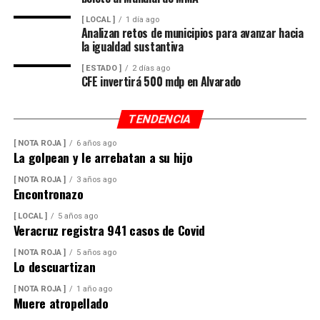
[ LOCAL ]
1 día ago
Analizan retos de municipios para avanzar hacia
la igualdad sustantiva
[ ESTADO ]
2 días ago
CFE invertirá 500 mdp en Alvarado
TENDENCIA
[ NOTA ROJA ]
6 años ago
La golpean y le arrebatan a su hijo
[ NOTA ROJA ]
3 años ago
Encontronazo
[ LOCAL ]
5 años ago
Veracruz registra 941 casos de Covid
[ NOTA ROJA ]
5 años ago
Lo descuartizan
[ NOTA ROJA ]
1 año ago
Muere atropellado