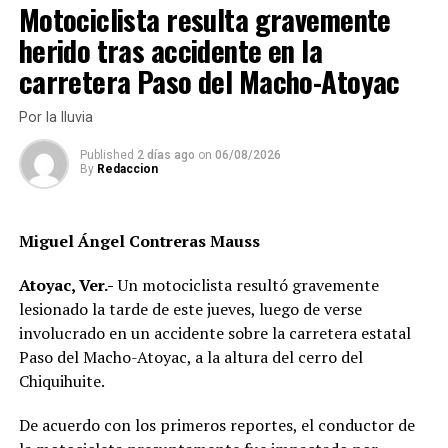
fallecimiento.
Motociclista resulta gravemente
herido tras accidente en la
Este incidente ha generado preocupación entre los
habitantes de la región, quienes exigen mayor vigilancia
carretera Paso del Macho-Atoyac
en la zona para evitar futuros sucesos de esta
naturaleza.
Por la lluvia
Published
2 días ago
on
06/08/2026
Las autoridades locales han asegurado que se
By
Redaccion
intensificarán los operativos de seguridad en el área
para garantizar la tranquilidad de los ciudadanos.
Miguel Ángel Contreras Mauss
RELATED TOPICS:
Atoyac, Ver.-
Un motociclista resultó gravemente
DESPUÉS
lesionado la tarde de este jueves, luego de verse
De Chiapas, el cuerpo hallado en aguas del río Blanco
involucrado en un accidente sobre la carretera estatal
ANTES
Paso del Macho-Atoyac, a la altura del cerro del
De Yanga y Cuitláhuac, los ejecutados en Padelma
Chiquihuite.
De acuerdo con los primeros reportes, el conductor de