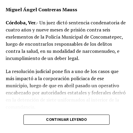
Elementos de Tránsito Estatal acudieron para tomar
Miguel Ángel Contreras Mauss
conocimiento del accidente, realizar el peritaje
correspondiente y deslindar responsabilidades.
Córdoba, Ver.-
Un juez dictó sentencia condenatoria de
cuatro años y nueve meses de prisión contra seis
Las autoridades no descartaron que las condiciones del
exelementos de la Policía Municipal de Coscomatepec,
clima hayan influido en el percance, ya que durante la
luego de encontrarlos responsables de los delitos
tarde se registraron lluvias que dejaron el pavimento
contra la salud, en su modalidad de narcomenudeo, e
mojado y con menor adherencia.
incumplimiento de un deber legal.
El vehículo presuntamente involucrado también será
La resolución judicial pone fin a uno de los casos que
parte de las investigaciones para determinar la
más impactó a la corporación policiaca de ese
mecánica del accidente y establecer si existió
municipio, luego de que en abril pasado un operativo
responsabilidad por parte de alguno de los conductores.
encabezado por autoridades estatales y federales derivó
en la detención de siete uniformados al interior de la
Las autoridades exhortaron a los automovilistas y
comandancia.
motociclistas a conducir con precaución, respetar los
límites de velocidad y aumentar la distancia de
La intervención se realizó el 10 de abril mediante un
CONTINUAR LEYENDO
seguridad entre vehículos, especialmente durante la
despliegue conjunto de agentes de la Policía Ministerial,
temporada de lluvias, cuando el riesgo de accidentes se