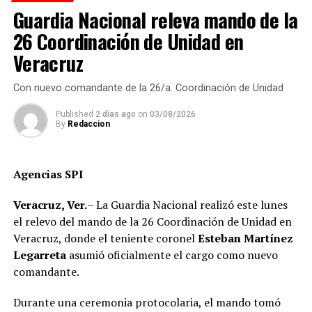
Guardia Nacional releva mando de la
mejores cuadros del PT para que participen en las
encuestas internas y tengan la posibilidad de encabezar
26 Coordinación de Unidad en
las alianzas electorales rumbo a 2027.
Veracruz
Morales García destacó que su responsabilidad como
Con nuevo comandante de la 26/a. Coordinación de Unidad
coordinadora regional comprende los distritos de
Emiliano Zapata y Xalapa, cuya demarcación abarca 24
Published
2 días ago
on
03/08/2026
By
Redaccion
municipios, entre ellos Yecuatla y Juchique de Ferrer,
donde se fortalecerá el trabajo de organización y el
contacto permanente con la militancia.
Agencias SPI
“La tarea es coordinar, organizar y fortalecer la
Veracruz, Ver.
– La Guardia Nacional realizó este lunes
representación del partido en cada región, consolidando
el relevo del mando de la 26 Coordinación de Unidad en
los comités de base y sumando a más ciudadanos a
Veracruz, donde el teniente coronel
Esteban Martínez
nuestro proyecto político”, concluyó
Legarreta
asumió oficialmente el cargo como nuevo
comandante.
Durante una ceremonia protocolaria, el mando tomó