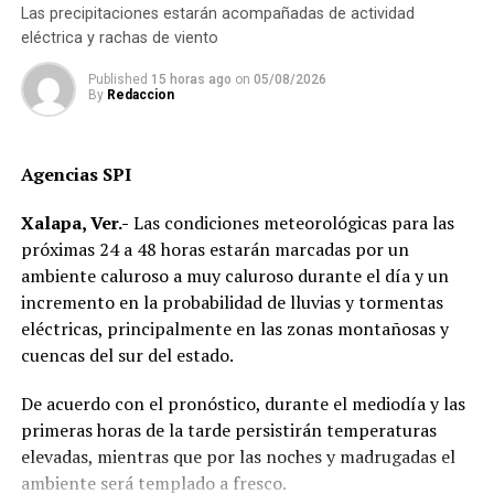
tender puentes y mantener un diálogo abierto con el
Las precipitaciones estarán acompañadas de actividad
gobierno estatal con la finalidad de trabajar en beneficio
eléctrica y rachas de viento
de los veracruzanos.
Published
15 horas ago
on
05/08/2026
By
Redaccion
“Pero el abuso cometido en contra del acuario deja en
duda la confianza y la buena fe depositada en las
autoridades estatales. A nombre de todos los
Agencias SPI
veracruzanos rechazo tajantemente la forma en la que
se respondió a la resistencia que, fincada en las leyes y el
Xalapa, Ver.-
Las condiciones meteorológicas para las
Derecho, estaba oponiendo el Fideicomiso del Acuario
próximas 24 a 48 horas estarán marcadas por un
para defenderse”, dijo.
ambiente caluroso a muy caluroso durante el día y un
incremento en la probabilidad de lluvias y tormentas
La alcaldesa consideró que se debió privilegiar el diálogo
eléctricas, principalmente en las zonas montañosas y
y se debieron respetar las garantías de la debida defensa
cuencas del sur del estado.
por el bien del acuario, de sus especies marinas, así
como del progreso y de la vida misma de nuestra ciudad.
De acuerdo con el pronóstico, durante el mediodía y las
primeras horas de la tarde persistirán temperaturas
RELATED TOPICS:
FEATURED
elevadas, mientras que por las noches y madrugadas el
ambiente será templado a fresco.
DESPUÉS