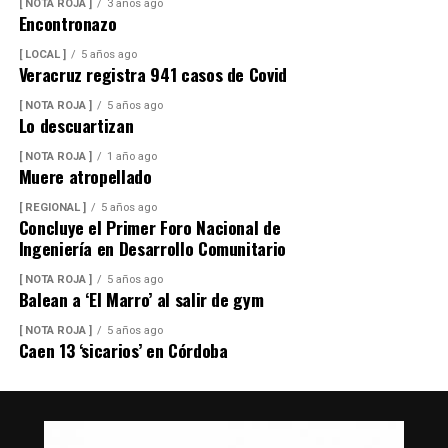
[ NOTA ROJA ]
3 años ago
Encontronazo
[ LOCAL ]
5 años ago
Veracruz registra 941 casos de Covid
[ NOTA ROJA ]
5 años ago
Lo descuartizan
[ NOTA ROJA ]
1 año ago
Muere atropellado
[ REGIONAL ]
5 años ago
Concluye el Primer Foro Nacional de
Ingeniería en Desarrollo Comunitario
[ NOTA ROJA ]
5 años ago
Balean a ‘El Marro’ al salir de gym
[ NOTA ROJA ]
5 años ago
Caen 13 ‘sicarios’ en Córdoba