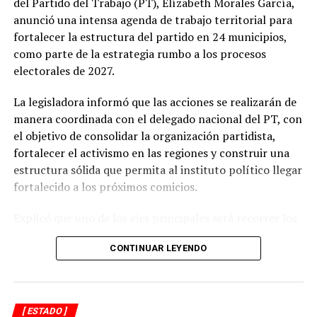
del Partido del Trabajo (PT), Elízabeth Morales García,
navegación menor.
anunció una intensa agenda de trabajo territorial para
Las previsiones indican que las lluvias continuarán con
fortalecer la estructura del partido en 24 municipios,
una probabilidad relativamente alta hasta el viernes,
como parte de la estrategia rumbo a los procesos
mientras que durante el fin de semana se espera una
electorales de 2027.
ligera disminución en las precipitaciones.
La legisladora informó que las acciones se realizarán de
Sin embargo, el ambiente seguirá siendo caluroso, con
manera coordinada con el delegado nacional del PT, con
un descenso apenas perceptible en la temperatura a
el objetivo de consolidar la organización partidista,
partir de este jueves.
fortalecer el activismo en las regiones y construir una
estructura sólida que permita al instituto político llegar
Autoridades de Protección Civil recomendaron evitar la
fortalecido a los próximos comicios.
exposición prolongada al sol durante las horas de mayor
radiación, mantenerse hidratado y tomar precauciones
Explicó que uno de los ejes principales será recorrer los
ante posibles tormentas eléctricas, especialmente en
municipios que integran su coordinación para revisar el
regiones montañosas y del sur de Veracruz.
CONTINUAR LEYENDO
funcionamiento de los comités municipales surgidos de
los congresos internos, detectar áreas de oportunidad y
reforzar la presencia del partido en el territorio.
[ ESTADO ]
Asimismo, señaló que se impulsará la integración de los