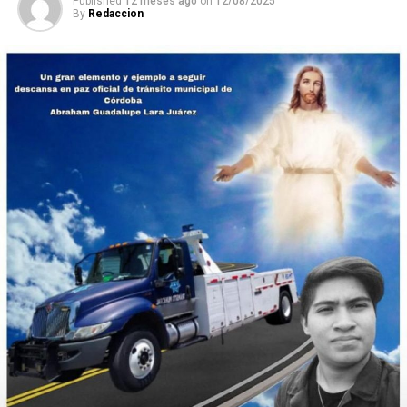
Published
12 meses ago
on
12/08/2025
By
Redaccion