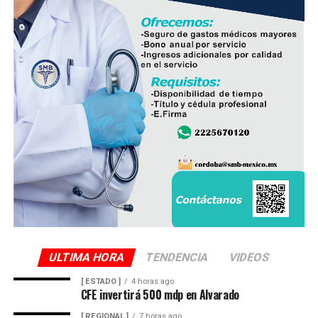
ULTIMA HORA
TENDENCIA
VIDEOS
[ ESTADO ]
4 horas ago
CFE invertirá 500 mdp en Alvarado
[ REGIONAL ]
7 horas ago