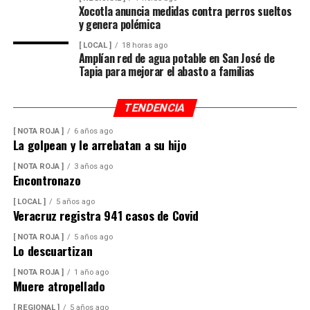
Xocotla anuncia medidas contra perros sueltos
y genera polémica
[ LOCAL ]
18 horas ago
Amplían red de agua potable en San José de
Tapia para mejorar el abasto a familias
TENDENCIA
[ NOTA ROJA ]
6 años ago
La golpean y le arrebatan a su hijo
[ NOTA ROJA ]
3 años ago
Encontronazo
[ LOCAL ]
5 años ago
Veracruz registra 941 casos de Covid
[ NOTA ROJA ]
5 años ago
Lo descuartizan
[ NOTA ROJA ]
1 año ago
Muere atropellado
[ REGIONAL ]
5 años ago