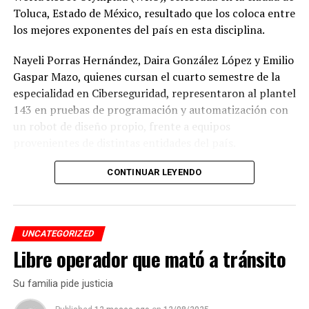
DESPUÉS
Toluca, Estado de México, resultado que los coloca entre
Nueva reforma morenista antidemocrática, acusan
los mejores exponentes del país en esta disciplina.
ANTES
Impunidad en crimen de joven
Nayeli Porras Hernández, Daira González López y Emilio
Gaspar Mazo, quienes cursan el cuarto semestre de la
especialidad en Ciberseguridad, representaron al plantel
143 en pruebas de programación y automatización con
un robot de diseño propio, frente a equipos
provenientes de distintas entidades del país.
El desempeño mostrado por los jóvenes les permitió
CONTINUAR LEYENDO
calificar a la siguiente fase de la competencia, que
tendrá lugar los días 5 y 6 de septiembre en Cancún,
Quintana Roo.
UNCATEGORIZED
Libre operador que mató a tránsito
De obtener resultados favorables en esa etapa, el equipo
tendría la posibilidad de representar a México en la final
Su familia pide justicia
internacional de la WRO, que se efectuará en Costa Rica.