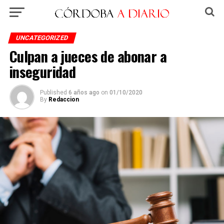
UNCATEGORIZED
Culpan a jueces de abonar a
inseguridad
Published
6 años ago
on
01/10/2020
By
Redaccion