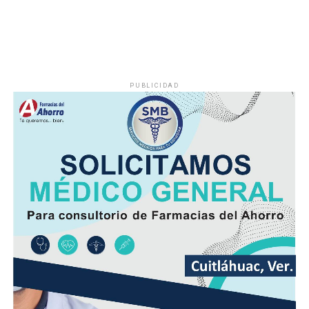
la noche.
El viento será del Sureste, Este y Noreste de 20 a 35
kilómetros por hora (km/h), con rachas en el litoral y en
zonas de tormenta.
PUBLICIDAD
Asimismo, se pronostica la llegada de otra onda tropical
entre viernes y fin de semana.
Finalmente, la SPC de Veracruz recomienda a la
población vigilar el comportamiento de ríos y arroyos
de respuesta rápida y observar su entorno por posibles
derrumbes, deslaves y deslizamiento de laderas.
Además de conducir con precaución por disminución de
la visibilidad y anegamientos urbanos, viento arrachado,
descargas eléctricas y probables granizadas en áreas de
tormenta, entre otros efectos negativos.