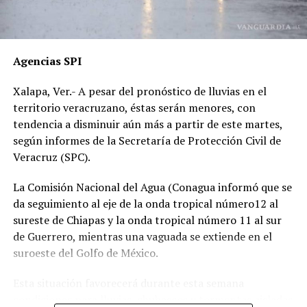
presenciales del accidente ahora callan, presuntamente
por temor a represalias.
“Hoy fue mi Abraham,
Agencias SPI
mañana puede ser alguien
Xalapa, Ver.- A pesar del pronóstico de lluvias en el
de tu familia. El homicida
territorio veracruzano, éstas serán menores, con
sigue libre y operando en
tendencia a disminuir aún más a partir de este martes,
según informes de la Secretaría de Protección Civil de
las carreteras”, expresó un
Veracruz (SPC).
familiar, exigiendo justicia.
La Comisión Nacional del Agua (Conagua informó que se
da seguimiento al eje de la onda tropical número12 al
El caso ha encendido el debate sobre la corrupción en la
sureste de Chiapas y la onda tropical número 11 al sur
Fiscalía y la impunidad que beneficia a conductores
de Guerrero, mientras una vaguada se extiende en el
responsables de muertes viales.
suroeste del Golfo de México.
La familia pide a la ciudadanía unirse para evitar que el
Esta situación favorecerá durante esta semana
caso quede en el olvido.
condiciones para lluvias, chubascos y tormentas aisladas