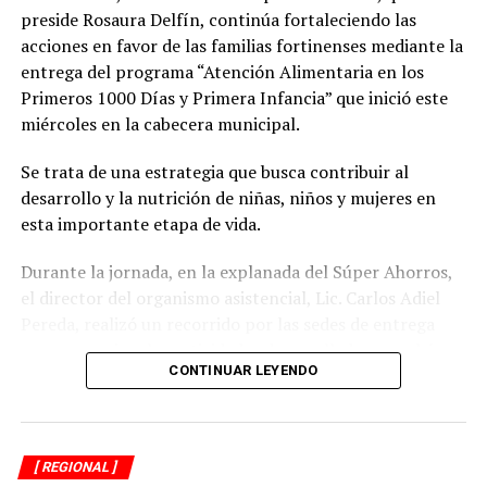
preside Rosaura Delfín, continúa fortaleciendo las
acciones en favor de las familias fortinenses mediante la
entrega del programa “Atención Alimentaria en los
Primeros 1000 Días y Primera Infancia” que inició este
miércoles en la cabecera municipal.
Se trata de una estrategia que busca contribuir al
desarrollo y la nutrición de niñas, niños y mujeres en
esta importante etapa de vida.
Durante la jornada, en la explanada del Súper Ahorros,
el director del organismo asistencial, Lic. Carlos Adiel
Pereda, realizó un recorrido por las sedes de entrega
para supervisar las actividades desarrolladas por el área
CONTINUAR LEYENDO
de Plan Alimentario, reconociendo el compromiso y la
organización del personal encargado de llevar este
beneficio a la población para fortalecer la alimentación
y el desarrollo de las familias.
[ REGIONAL ]