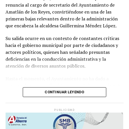
renuncia al cargo de secretario del Ayuntamiento de
productiva y el sustento de miles de familias
Amatlán de los Reyes, convirtiéndose en una de las
veracruzanas ligadas al sector azucarero.
primeras bajas relevantes dentro de la administración
que encabeza la alcaldesa Guillermina Méndez López.
Su salida ocurre en un contexto de constantes críticas
hacia el gobierno municipal por parte de ciudadanos y
actores políticos, quienes han señalado presuntas
deficiencias en la conducción administrativa y la
atención de diversos asuntos públicos.
Hasta el momento, el Ayuntamiento no ha dado a
conocer de manera oficial las causas de la renuncia ni ha
informado quién ocupará la Secretaría del
CONTINUAR LEYENDO
Ayuntamiento, una de las áreas con mayor
responsabilidad dentro de la estructura municipal.
PUBLICIDAD
Se espera que en las próximas horas el gobierno
municipal emita una postura oficial sobre la salida del