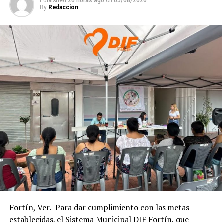
Published
20 horas ago
on
05/08/2026
mejorar la calidad de vida de los ciudadanos.
By
Redaccion
RELATED TOPICS:
DESPUÉS
El Verde encabezará en Padelma
ANTES
Cañeros bloquean Ingenio La Providencia
Fortín, Ver.- Para dar cumplimiento con las metas
establecidas, el Sistema Municipal DIF Fortín, que