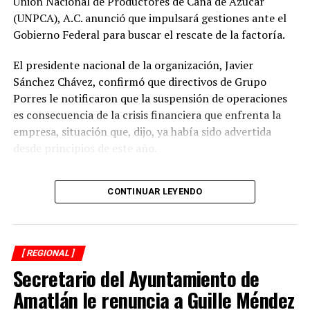
Unión Nacional de Productores de Caña de Azúcar
(UNPCA), A.C. anunció que impulsará gestiones ante el
Gobierno Federal para buscar el rescate de la factoría.
El presidente nacional de la organización, Javier
Sánchez Chávez, confirmó que directivos de Grupo
Porres le notificaron que la suspensión de operaciones
es consecuencia de la crisis financiera que enfrenta la
empresa, situación que, dijo, ya había sido advertida
desde principios de este año.
El dirigente sostuvo que una de las prioridades es
CONTINUAR LEYENDO
garantizar que los productores reciban el pago íntegro
de la caña entregada durante la zafra. Indicó que la
empresa se comprometió a cubrir los adeudos conforme
a la ley y a los acuerdos establecidos al concluir la
[ REGIONAL ]
molienda.
Secretario del Ayuntamiento de
El Ingenio San Pedro abastecía entre 17 mil y 18 mil
Amatlán le renuncia a Guille Méndez
hectáreas de cultivo y concentraba la producción de