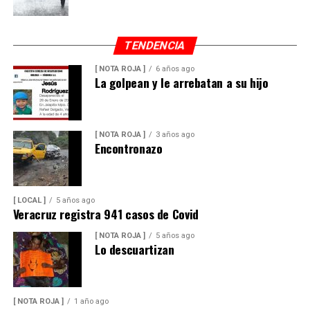
TENDENCIA
[ NOTA ROJA ]
6 años ago
La golpean y le arrebatan a su hijo
[ NOTA ROJA ]
3 años ago
Encontronazo
[ LOCAL ]
5 años ago
Veracruz registra 941 casos de Covid
[ NOTA ROJA ]
5 años ago
Lo descuartizan
[ NOTA ROJA ]
1 año ago