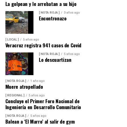
La golpean y le arrebatan a su hijo
[ NOTA ROJA ]
3 años ago
Encontronazo
[ LOCAL ]
5 años ago
Veracruz registra 941 casos de Covid
[ NOTA ROJA ]
5 años ago
Lo descuartizan
[ NOTA ROJA ]
1 año ago
Muere atropellado
[ REGIONAL ]
5 años ago
Concluye el Primer Foro Nacional de
Ingeniería en Desarrollo Comunitario
[ NOTA ROJA ]
5 años ago
Balean a ‘El Marro’ al salir de gym