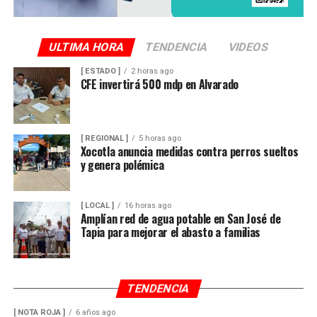
Comité de Obra,
Antonio Herrera Llanos
, recordó que
la pavimentación había sido solicitada desde hace varios
años por los habitantes de La Luz Palotal, por lo que
ULTIMA HORA
TENDENCIA
VIDEOS
consideró que su ejecución mejorará las condiciones de
[ ESTADO ]
2 horas ago
movilidad y seguridad para quienes diariamente utilizan
CFE invertirá 500 mdp en Alvarado
esta vialidad.
A la inauguración asistieron integrantes del Cabildo,
[ REGIONAL ]
5 horas ago
funcionarios municipales, representantes del comité de
Xocotla anuncia medidas contra perros sueltos
obra y habitantes de la comunidad, quienes recorrieron
y genera polémica
el tramo rehabilitado.
[ LOCAL ]
16 horas ago
Con esta obra, el Ayuntamiento dio inicio formal al
Amplían red de agua potable en San José de
programa de infraestructura de la presente
Tapia para mejorar el abasto a familias
administración, con el objetivo de mejorar las vialidades
y fortalecer los servicios en distintos sectores del
municipio.
TENDENCIA
[ NOTA ROJA ]
6 años ago