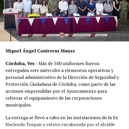
familias a buscar alternativas para cubrir sus
necesidades diarias.
Dulce María Alducin Vallejo, habitante de la comunidad,
explicó que la petición fue presentada ante las
autoridades municipales y que, tras las gestiones
realizadas en conjunto con Hidrosistema, fue posible
concretar la obra que hoy permite mejorar el
Miguel Ángel Contreras Mauss
suministro.
Córdoba, Ver.-
Más de 300 uniformes fueron
Además de incrementar la capacidad de conducción, la
entregados este miércoles a elementos operativos y
nueva infraestructura incorpora válvulas y materiales de
personal administrativo de la Dirección de Seguridad y
mayor resistencia, lo que permitirá mantener una mejor
Protección Ciudadana de Córdoba, como parte de las
operación del sistema y disminuir las afectaciones
acciones emprendidas por el Ayuntamiento para
derivadas de fallas en la red.
reforzar el equipamiento de las corporaciones
municipales.
Con esta ampliación, las autoridades municipales buscan
fortalecer la infraestructura hidráulica en las
La entrega se llevó a cabo en las instalaciones de la Ex
comunidades rurales y mejorar el acceso al agua potable
Hacienda Toxpan y estuvo encabezada por el alcalde