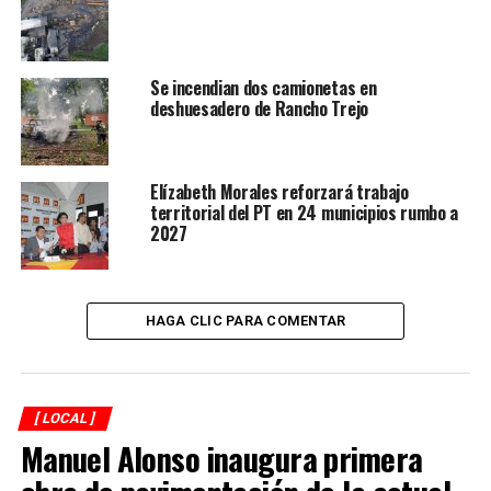
Por último, el jefe de Asentamientos Humanos, informó
que de acuerdo con la documentación que cuentan, es
Se incendian dos camionetas en
que en Córdoba se registran un total de 278 colonias,
deshuesadero de Rancho Trejo
sin embargo, la cifra podría ir en aumento tras culminar
con este proceso de revisión.
Elízabeth Morales reforzará trabajo
territorial del PT en 24 municipios rumbo a
RELATED TOPICS:
FEATURED
2027
DESPUÉS
Mantendrán monitoreo a 50 colonias de Córdoba
ANTES
HAGA CLIC PARA COMENTAR
Exhorta Tránsito a conducir con precaución
[ LOCAL ]
Manuel Alonso inaugura primera