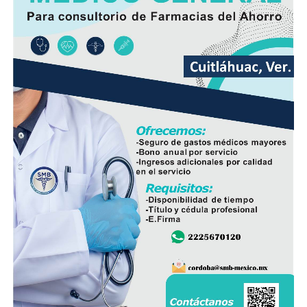
Además del beneficio inmediato para las familias de la
zona, la intervención busca prevenir hundimientos y
daños en la vialidad ocasionados por tuberías
deterioradas, lo que también disminuirá la necesidad de
reparaciones de emergencia en el futuro.
En el evento participaron integrantes del Cabildo,
personal de la Dirección de Obras Públicas,
Hidrosistema de Córdoba, áreas de Bienestar Social y
Participación Ciudadana, así como vecinos que integran
el Comité de Obra.
La administración municipal informó que este tipo de
proyectos forma parte del programa de mejoramiento
de infraestructura básica que se ejecuta durante el
presente ejercicio, con el objetivo de renovar redes de
servicios que han rebasado su vida útil y atender una de
las principales demandas de la población.