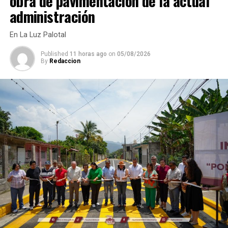
obra de pavimentación de la actual
administración
En La Luz Palotal
Published
11 horas ago
on
05/08/2026
By
Redaccion