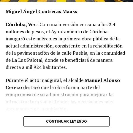
Miguel Ángel Contreras Mauss
Córdoba, Ver.-
Con una inversión cercana a los 2.4
millones de pesos, el Ayuntamiento de Córdoba
inauguró este miércoles la primera obra pública de la
actual administración, consistente en la rehabilitación
de la pavimentación de la calle Puebla, en la comunidad
de La Luz Palotal, donde se beneficiará de manera
directa a mil 924 habitantes.
Durante el acto inaugural, el alcalde
Manuel Alonso
Cerezo
destacó que la obra forma parte del
compromiso de su administración para mejorar la
infraestructura vial y atender las necesidades más
apremiantes de la población.
El presidente municipal señaló que los trabajos fueron
CONTINUAR LEYENDO
concluidos en 51 días, reduciendo de manera