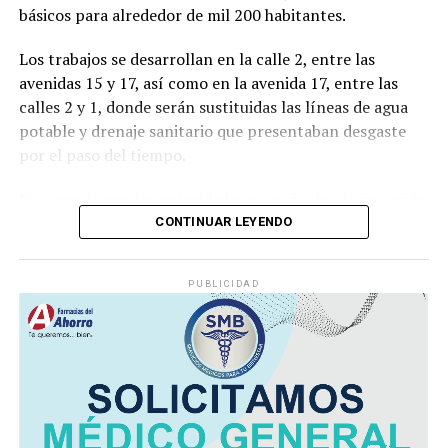
básicos para alrededor de mil 200 habitantes.
Los trabajos se desarrollan en la calle 2, entre las
avenidas 15 y 17, así como en la avenida 17, entre las
calles 2 y 1, donde serán sustituidas las líneas de agua
potable y drenaje sanitario que presentaban desgaste
por el paso del tiempo.
De acuerdo con las autoridades municipales, la inversión
destinada asciende a
592 mil 512 pesos con 10
CONTINUAR LEYENDO
centavos
, recursos provenientes del Fondo de
Aportaciones para la Infraestructura Social Municipal
PUBLICIDAD
(FAISMUN).
Durante el arranque de la obra, el alcalde
Manuel
Alonso Cerezo
señaló que la renovación de estas redes
permitirá ofrecer un servicio más eficiente y reducir los
riesgos derivados de fugas o fallas en la infraestructura
hidráulica y sanitaria.