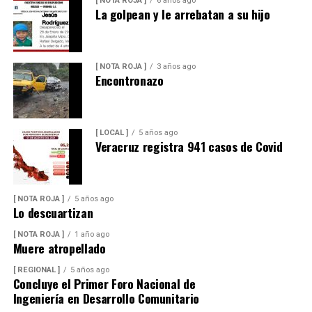
[ NOTA ROJA ]
6 años ago
La golpean y le arrebatan a su hijo
[ NOTA ROJA ]
3 años ago
Encontronazo
[ LOCAL ]
5 años ago
Veracruz registra 941 casos de Covid
[ NOTA ROJA ]
5 años ago
Lo descuartizan
[ NOTA ROJA ]
1 año ago
Muere atropellado
[ REGIONAL ]
5 años ago
Concluye el Primer Foro Nacional de
Ingeniería en Desarrollo Comunitario