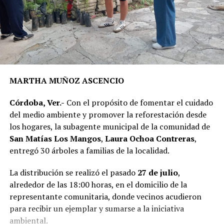
asfáltica en caliente sobre una superficie de 2 mil 200
metros cuadrados de la calle Puebla, en el tramo
comprendido entre el camino a Sabana Larga y San
Rafael Calería. Los trabajos fueron financiados con
recursos del Fondo de Aportaciones para el
Fortalecimiento de los Municipios (FORTAMUN).
MARTHA MUÑOZ ASCENCIO
En representación de los vecinos, el presidente del
Córdoba, Ver.-
Con el propósito de fomentar el cuidado
Comité de Obra,
Antonio Herrera Llanos
, recordó que
del medio ambiente y promover la reforestación desde
la pavimentación había sido solicitada desde hace varios
los hogares, la subagente municipal de la comunidad de
años por los habitantes de La Luz Palotal, por lo que
San Matías Los Mangos
,
Laura Ochoa Contreras
,
consideró que su ejecución mejorará las condiciones de
entregó 30 árboles a familias de la localidad.
movilidad y seguridad para quienes diariamente utilizan
esta vialidad.
La distribución se realizó el pasado
27 de julio
,
alrededor de las 18:00 horas, en el domicilio de la
A la inauguración asistieron integrantes del Cabildo,
representante comunitaria, donde vecinos acudieron
funcionarios municipales, representantes del comité de
para recibir un ejemplar y sumarse a la iniciativa
obra y habitantes de la comunidad, quienes recorrieron
ambiental.
el tramo rehabilitado.