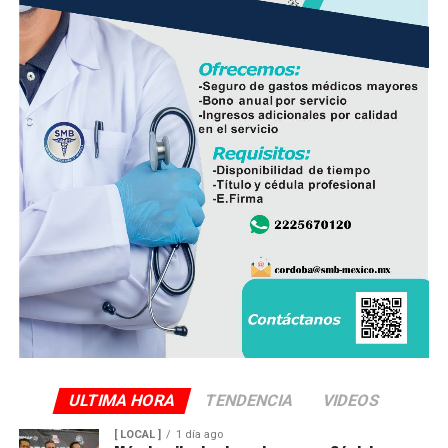
Con esta ampliación, las autoridades municipales buscan
fortalecer la infraestructura hidráulica en las
comunidades rurales y mejorar el acceso al agua potable
para cientos de familias que durante años enfrentaron
un servicio irregular.
ULTIMA HORA
TENDENCIA
VIDEOS
[ LOCAL ]
1 día ago