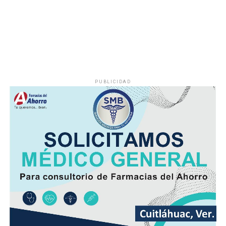
especialmente en las viviendas ubicadas en las zonas
más altas.
Vecinos señalaron que durante la temporada de sequía
la escasez de agua se agravaba, obligando a muchas
familias a buscar alternativas para cubrir sus
necesidades diarias.
PUBLICIDAD
Dulce María Alducin Vallejo, habitante de la comunidad,
explicó que la petición fue presentada ante las
autoridades municipales y que, tras las gestiones
realizadas en conjunto con Hidrosistema, fue posible
concretar la obra que hoy permite mejorar el
suministro.
Además de incrementar la capacidad de conducción, la
nueva infraestructura incorpora válvulas y materiales de
mayor resistencia, lo que permitirá mantener una mejor
operación del sistema y disminuir las afectaciones
derivadas de fallas en la red.