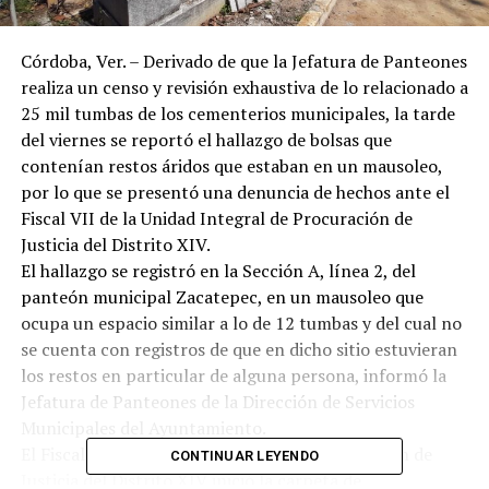
Córdoba, Ver. – Derivado de que la Jefatura de Panteones
realiza un censo y revisión exhaustiva de lo relacionado a
25 mil tumbas de los cementerios municipales, la tarde
del viernes se reportó el hallazgo de bolsas que
contenían restos áridos que estaban en un mausoleo,
por lo que se presentó una denuncia de hechos ante el
Fiscal VII de la Unidad Integral de Procuración de
Justicia del Distrito XIV.
El hallazgo se registró en la Sección A, línea 2, del
panteón municipal Zacatepec, en un mausoleo que
ocupa un espacio similar a lo de 12 tumbas y del cual no
se cuenta con registros de que en dicho sitio estuvieran
los restos en particular de alguna persona, informó la
Jefatura de Panteones de la Dirección de Servicios
Municipales del Ayuntamiento.
El Fiscal VII de la Unidad Integral de Procuración de
CONTINUAR LEYENDO
Justicia del Distrito XIV inició la carpeta de