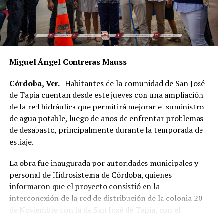
integrantes del Cabildo, así como la directora del DIF
Municipal, Luz del Carmen Lezama Rodríguez, y la
coordinadora de Bienestar Social, Dennis Araceli Lira
Tosqui.
Miguel Ángel Contreras Mauss
También participaron Lisset Dalila Rojas Moreno,
coordinadora del Centro Libre para las Mujeres, y
Córdoba, Ver.-
Habitantes de la comunidad de San José
Virginia Medorio Trujillo, presidenta de la Asociación
de Tapia cuentan desde este jueves con una ampliación
Emprender el Vuelo.
de la red hidráulica que permitirá mejorar el suministro
de agua potable, luego de años de enfrentar problemas
El diálogo permitió poner sobre la mesa la importancia
de desabasto, principalmente durante la temporada de
de fortalecer la participación de las mujeres en los
estiaje.
espacios públicos y comunitarios, además de generar
acciones desde los municipios que contribuyan a reducir
La obra fue inaugurada por autoridades municipales y
las brechas de desigualdad.
personal de Hidrosistema de Córdoba, quienes
informaron que el proyecto consistió en la
interconexión de la red de distribución de la colonia 20
de Noviembre con la de San José de Tapia, con el