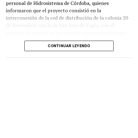
personal de Hidrosistema de Córdoba, quienes
informaron que el proyecto consistió en la
interconexión de la red de distribución de la colonia 20
de Noviembre con la de San José de Tapia, con el
objetivo de garantizar un servicio más constante para
los usuarios.
CONTINUAR LEYENDO
De acuerdo con la información proporcionada, los
trabajos incluyeron la instalación de aproximadamente
mil 480 metros de tubería de polietileno de alta
densidad de seis pulgadas
, material diseñado para
soportar mayores niveles de presión y reducir el riesgo
de fugas o rupturas.
Las labores fueron ejecutadas por personal de
Hidrosistema de Córdoba durante un periodo cercano a
los 35 días, entre marzo y abril de este año, como parte
de un proyecto para atender una de las principales
demandas de los habitantes de esta comunidad.