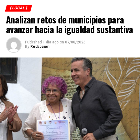
[ LOCAL ]
Analizan retos de municipios para
avanzar hacia la igualdad sustantiva
Published
1 día ago
on
07/08/2026
By
Redaccion
Explicó que de los participantes serán seleccionados
alrededor de 40 atletas que representarán a México en
el campeonato mundial programado para noviembre en
Georgia, por lo que el torneo en Córdoba también
funciona como una de las principales etapas para
conformar al equipo nacional.
Marroquín destacó el desempeño que ha tenido México
en competencias internacionales de artes marciales
mixtas y sostuvo que el país se ha consolidado como una