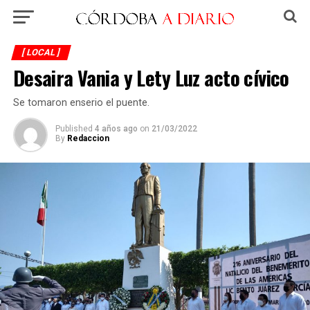
[ LOCAL ]
Desaira Vania y Lety Luz acto cívico
Se tomaron enserio el puente.
Published
4 años ago
on
21/03/2022
By
Redaccion