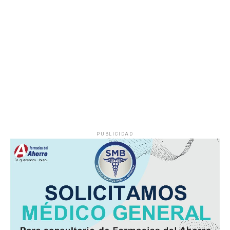
Durante años, el abastecimiento dependió de un pozo
cuyo nivel de operación resultaba insuficiente, situación
que provocaba interrupciones constantes en el servicio,
especialmente en las viviendas ubicadas en las zonas
más altas.
Vecinos señalaron que durante la temporada de sequía
la escasez de agua se agravaba, obligando a muchas
familias a buscar alternativas para cubrir sus
necesidades diarias.
PUBLICIDAD
Dulce María Alducin Vallejo, habitante de la comunidad,
explicó que la petición fue presentada ante las
autoridades municipales y que, tras las gestiones
realizadas en conjunto con Hidrosistema, fue posible
concretar la obra que hoy permite mejorar el
suministro.