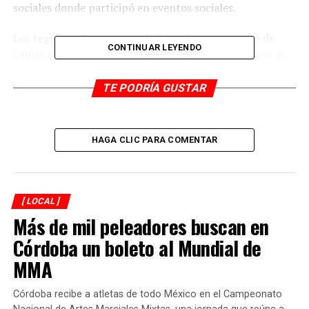
sociales donde participó en eventos sociales.
Los regidores lamentaron la falta de compromiso de
CONTINUAR LEYENDO
ambas funcionarias municipales, a quienes acusaron de
cero responsabilidades sociales.
TE PODRÍA GUSTAR
———
RELATED TOPICS:
HAGA CLIC PARA COMENTAR
DESPUÉS
Saldrán a votar más de 17 mil ciudadanos
ANTES
[ LOCAL ]
Reducen 87% las multas
Más de mil peleadores buscan en
Córdoba un boleto al Mundial de
MMA
Córdoba recibe a atletas de todo México en el Campeonato