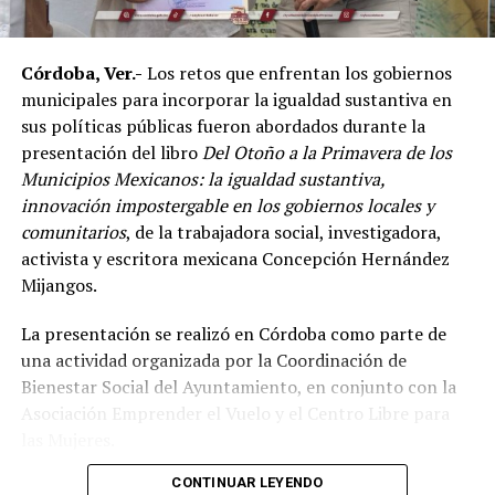
de las principales potencias del continente americano
en esta disciplina.
Córdoba, Ver.-
Los retos que enfrentan los gobiernos
De acuerdo con el dirigente deportivo, México ha
municipales para incorporar la igualdad sustantiva en
conseguido cinco campeonatos panamericanos
sus políticas públicas fueron abordados durante la
consecutivos por equipos, superando a delegaciones
presentación del libro
Del Otoño a la Primavera de los
como Estados Unidos y Brasil, considerado uno de los
Municipios Mexicanos: la igualdad sustantiva,
países con mayor tradición en las artes marciales
innovación impostergable en los gobiernos locales y
mixtas.
comunitarios
, de la trabajadora social, investigadora,
Ante los cuestionamientos sobre el nivel de agresividad
activista y escritora mexicana Concepción Hernández
de este deporte, señaló que las competencias cuentan
Mijangos.
con reglamentos y categorías diferenciadas de acuerdo
La presentación se realizó en Córdoba como parte de
con la edad y experiencia de los participantes.
una actividad organizada por la Coordinación de
Indicó que existen divisiones infantiles, juveniles y para
Bienestar Social del Ayuntamiento, en conjunto con la
adultos, con reglas específicas para cada categoría, por
Asociación Emprender el Vuelo y el Centro Libre para
lo que incluso participan menores desde los cinco años
las Mujeres.
dentro de esquemas considerados formativos.
CONTINUAR LEYENDO
El encuentro reunió a autoridades y representantes de