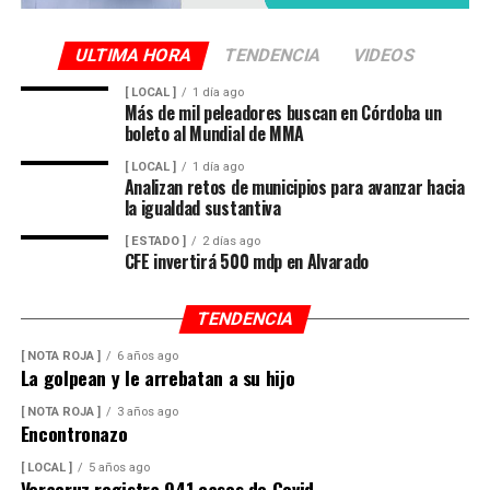
ULTIMA HORA
TENDENCIA
VIDEOS
[ LOCAL ]
1 día ago
Más de mil peleadores buscan en Córdoba un
boleto al Mundial de MMA
[ LOCAL ]
1 día ago
Analizan retos de municipios para avanzar hacia
la igualdad sustantiva
[ ESTADO ]
2 días ago
CFE invertirá 500 mdp en Alvarado
TENDENCIA
[ NOTA ROJA ]
6 años ago
La golpean y le arrebatan a su hijo
[ NOTA ROJA ]
3 años ago
Encontronazo
[ LOCAL ]
5 años ago
Veracruz registra 941 casos de Covid