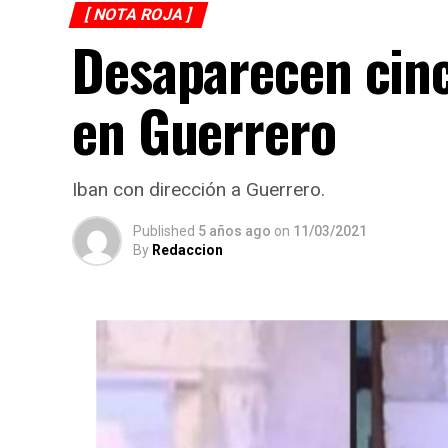
[ NOTA ROJA ]
Desaparecen cin
en Guerrero
Iban con dirección a Guerrero.
Published
5 años ago
on
11/03/2021
By
Redaccion