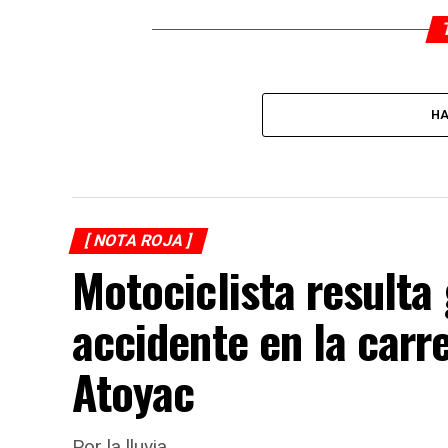
HA
[ NOTA ROJA ]
Motociclista resulta
accidente en la carr
Atoyac
Por la lluvia