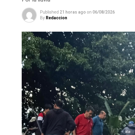
Published
21 horas ago
on
06/08/2026
By
Redaccion