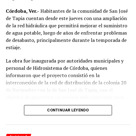
Córdoba, Ver.-
Habitantes de la comunidad de San José
de Tapia cuentan desde este jueves con una ampliación
de la red hidráulica que permitirá mejorar el suministro
de agua potable, luego de años de enfrentar problemas
de desabasto, principalmente durante la temporada de
estiaje.
La obra fue inaugurada por autoridades municipales y
personal de Hidrosistema de Córdoba, quienes
informaron que el proyecto consistió en la
interconexión de la red de distribución de la colonia 20
de Noviembre con la de San José de Tapia, con el
objetivo de garantizar un servicio más constante para
los usuarios.
CONTINUAR LEYENDO
De acuerdo con la información proporcionada, los
trabajos incluyeron la instalación de aproximadamente
mil 480 metros de tubería de polietileno de alta