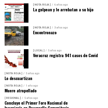
[ NOTA ROJA ]
6 años ago
La golpean y le arrebatan a su hijo
[ NOTA ROJA ]
3 años ago
Encontronazo
[ LOCAL ]
5 años ago
Veracruz registra 941 casos de Covid
[ NOTA ROJA ]
5 años ago
Lo descuartizan
[ NOTA ROJA ]
1 año ago
Muere atropellado
[ REGIONAL ]
5 años ago
Concluye el Primer Foro Nacional de
Ingeniería en Desarrollo Comunitario