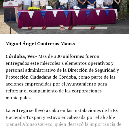
necesidades diarias.
Dulce María Alducin Vallejo, habitante de la comunidad,
explicó que la petición fue presentada ante las
autoridades municipales y que, tras las gestiones
realizadas en conjunto con Hidrosistema, fue posible
concretar la obra que hoy permite mejorar el
Miguel Ángel Contreras Mauss
suministro.
Córdoba, Ver.-
Más de 300 uniformes fueron
Además de incrementar la capacidad de conducción, la
entregados este miércoles a elementos operativos y
nueva infraestructura incorpora válvulas y materiales de
personal administrativo de la Dirección de Seguridad y
mayor resistencia, lo que permitirá mantener una mejor
Protección Ciudadana de Córdoba, como parte de las
operación del sistema y disminuir las afectaciones
acciones emprendidas por el Ayuntamiento para
derivadas de fallas en la red.
reforzar el equipamiento de las corporaciones
municipales.
Con esta ampliación, las autoridades municipales buscan
fortalecer la infraestructura hidráulica en las
La entrega se llevó a cabo en las instalaciones de la Ex
comunidades rurales y mejorar el acceso al agua potable
Hacienda Toxpan y estuvo encabezada por el alcalde
para cientos de familias que durante años enfrentaron
Manuel Alonso Cerezo, quien destacó la importancia de