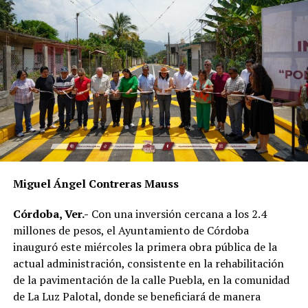
compromiso de servir a la población.
Como parte del fortalecimiento institucional, el
Ayuntamiento también informó que recientemente
fueron incorporadas nuevas unidades vehiculares para
ampliar la capacidad operativa de la corporación. Dos de
esos vehículos fueron asignados a la Policía de
Proximidad de Género, área encargada de atender casos
de violencia contra las mujeres y otros grupos en
situación de vulnerabilidad.
En el acto participaron integrantes del Cabildo, mandos
Miguel Ángel Contreras Mauss
policiacos y personal de las distintas áreas de Seguridad
Pública Municipal, quienes presenciaron la entrega del
Córdoba, Ver.-
Con una inversión cercana a los 2.4
nuevo equipamiento.
millones de pesos, el Ayuntamiento de Córdoba
inauguró este miércoles la primera obra pública de la
Con estas acciones, el gobierno municipal busca
actual administración, consistente en la rehabilitación
fortalecer la capacidad de respuesta de las
de la pavimentación de la calle Puebla, en la comunidad
corporaciones de seguridad y mejorar las condiciones en
de La Luz Palotal, donde se beneficiará de manera
las que desempeñan sus labores los elementos