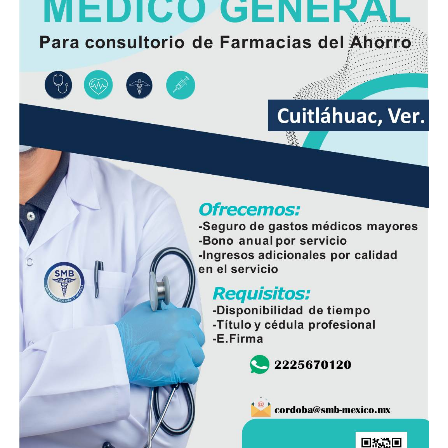
la pavimentación había sido solicitada desde hace varios
años por los habitantes de La Luz Palotal, por lo que
consideró que su ejecución mejorará las condiciones de
movilidad y seguridad para quienes diariamente utilizan
esta vialidad.
A la inauguración asistieron integrantes del Cabildo,
funcionarios municipales, representantes del comité de
obra y habitantes de la comunidad, quienes recorrieron
el tramo rehabilitado.
Con esta obra, el Ayuntamiento dio inicio formal al
programa de infraestructura de la presente
administración, con el objetivo de mejorar las vialidades
y fortalecer los servicios en distintos sectores del
municipio.