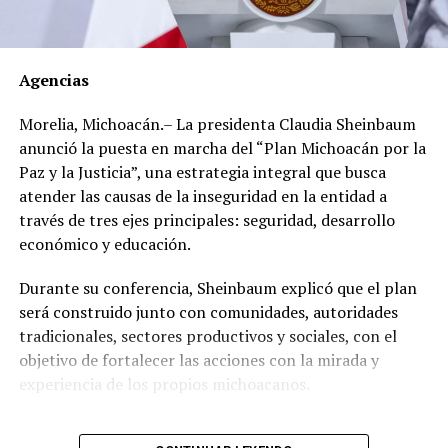
Los documentos oficiales demuestran que el 30 de
marzo de 2012 el dirigente gremial adquirió en el Club
Agencias
de Golf Campestre de San Luis Potosí un inmueble de
540 metros cuadrados con un valor declarado de 2
Morelia, Michoacán.– La presidenta Claudia Sheinbaum
millones 671 mil 425 pesos, cuyo pago realizó en una
anunció la puesta en marcha del “Plan Michoacán por la
sola exhibición.
Paz y la Justicia”, una estrategia integral que busca
atender las causas de la inseguridad en la entidad a
Sin embargo, al hacer una revisión de propiedades en la
través de tres ejes principales: seguridad, desarrollo
zona, se encontró que, en lugar de los 2 millones 671
económico y educación.
mil 425 pesos que pagó, el inmueble tiene un valor real
estimado de entre 17 y 49 millones de pesos.
Durante su conferencia, Sheinbaum explicó que el plan
será construido junto con comunidades, autoridades
Un año después, el 21 de mayo de 2013, adquirió en el
tradicionales, sectores productivos y sociales, con el
Fraccionamiento Matamoros, también de San Luis
objetivo de fortalecer las acciones con la mirada y
Potosí, un inmueble de 280 metros cuadrados, con un
experiencia de los propios michoacanos.
valor declarado de 560 mil 700 pesos con pago de
contado.
“Vamos a escuchar a las