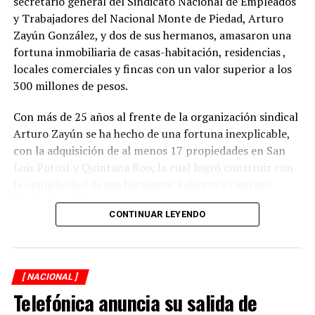
secretario general del Sindicato Nacional de Empleados
y Trabajadores del Nacional Monte de Piedad, Arturo
Zayún González, y dos de sus hermanos, amasaron una
fortuna inmobiliaria de casas-habitación, residencias ,
locales comerciales y fincas con un valor superior a los
300 millones de pesos.
Con más de 25 años al frente de la organización sindical
Arturo Zayún se ha hecho de una fortuna inexplicable,
con la adquisición de al menos 17 propiedades en San
Luis Potosí y Quintana Roo, la cual logró construir con
la complicidad de sus hermanos Roberto y Gustavo
Zayún González.
CONTINUAR LEYENDO
Durante una segunda investigación de XPECTRO FM, se
descubrió que el líder gremial adquirió su red
inmobiliaria, en la mayoría de los casos, con pagos
[ NACIONAL ]
realizados en efectivo y con una valuación menor del
Telefónica anuncia su salida de
verdadero costo de las propiedades que hoy forman