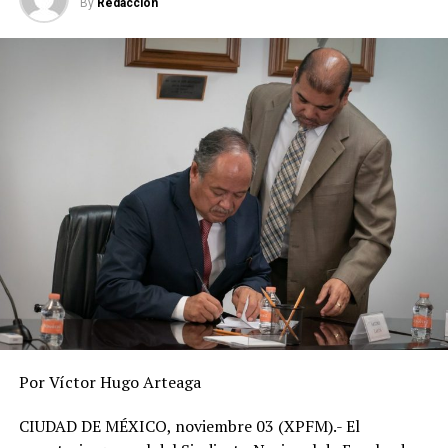
By
Redaccion
DESPUÉS
AMLO recibe, por fin, vacuna COVID de AstraZeneca
ANTES
Covid va a la alza en 10 entidades del país
Por Víctor Hugo Arteaga
CIUDAD DE MÉXICO, noviembre 03 (XPFM).- El