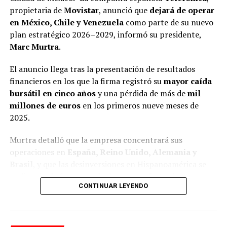
Las investigaciones encontraron que, al igual que otros
propietaria de
Movistar
, anunció que
dejará de operar
líderes sindicales en México, la gestión de Arturo Zayún
en México, Chile y Venezuela
como parte de su nuevo
está marcada por decisiones financieras con
plan estratégico 2026–2029, informó su presidente,
mecanismos poco transparentes y que le han permitido
Marc Murtra
.
adquirir propiedades inmuebles, realizar negocios con
opacidad y un nivel de vida superior al que debería
El anuncio llega tras la presentación de resultados
tener.
financieros en los que la firma registró su
mayor caída
bursátil en cinco años
y una pérdida de más de
mil
Además de su función sindical, Zayún González aparece
millones de euros
en los primeros nueve meses de
vinculado con negocios paralelos y familiares.
2025.
Adicionalmente a la joyería que se dio a conocer en el
Murtra detalló que la empresa concentrará sus
reportaje anterior (https://xpectrofm.com/se-empena-
operaciones en
España, Reino Unido, Alemania y
lider-del-sindicato-del-nmp-en-realizar-operaciones-
Brasil
, y que las desinversiones en Hispanoamérica se
sospechosas/, se descubrió un nuevo negocio de
realizarán de forma gradual para no afectar las
compraventa de oro, ubicado a una cuadra de una
CONTINUAR LEYENDO
negociaciones con potenciales compradores.
sucursal del Monte de Piedad, llamado Presta Express.
En México, Telefónica mantiene conversaciones con
El flujo de efectivo no declarado ha permitido a dicho
Beyond ONE
, dueña de
Virgin Mobile
, para la posible
líder sindical, quien mantiene una huelga de más de dos