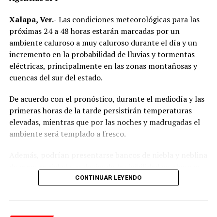
Xalapa, Ver.-
Las condiciones meteorológicas para las
próximas 24 a 48 horas estarán marcadas por un
ambiente caluroso a muy caluroso durante el día y un
incremento en la probabilidad de lluvias y tormentas
eléctricas, principalmente en las zonas montañosas y
cuencas del sur del estado.
De acuerdo con el pronóstico, durante el mediodía y las
primeras horas de la tarde persistirán temperaturas
elevadas, mientras que por las noches y madrugadas el
ambiente será templado a fresco.
Además, podrían presentarse bancos de niebla y neblina
de manera aislada, reduciendo la visibilidad en algunas
carreteras.
CONTINUAR LEYENDO
Las precipitaciones estarán acompañadas de actividad
eléctrica y rachas de viento, por lo que se recomienda a