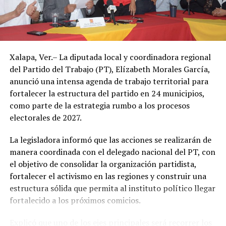
Sin embargo, el ambiente seguirá siendo caluroso, con
un descenso apenas perceptible en la temperatura a
partir de este jueves.
Autoridades de Protección Civil recomendaron evitar la
Xalapa, Ver.– La diputada local y coordinadora regional
exposición prolongada al sol durante las horas de mayor
del Partido del Trabajo (PT), Elízabeth Morales García,
radiación, mantenerse hidratado y tomar precauciones
anunció una intensa agenda de trabajo territorial para
ante posibles tormentas eléctricas, especialmente en
fortalecer la estructura del partido en 24 municipios,
regiones montañosas y del sur de Veracruz.
como parte de la estrategia rumbo a los procesos
electorales de 2027.
La legisladora informó que las acciones se realizarán de
manera coordinada con el delegado nacional del PT, con
el objetivo de consolidar la organización partidista,
fortalecer el activismo en las regiones y construir una
estructura sólida que permita al instituto político llegar
fortalecido a los próximos comicios.
Explicó que uno de los ejes principales será recorrer los