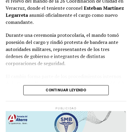
el relevo del mando de la 26 Coordinación de Unidad en
los comités de base y sumando a más ciudadanos a
Veracruz, donde el teniente coronel
Esteban Martínez
nuestro proyecto político”, concluyó
Legarreta
asumió oficialmente el cargo como nuevo
comandante.
Durante una ceremonia protocolaria, el mando tomó
posesión del cargo y rindió protesta de bandera ante
autoridades militares, representantes de los tres
órdenes de gobierno e integrantes de distintas
corporaciones de seguridad.
El cambio forma parte de los procedimientos internos
de la Guardia Nacional para garantizar la continuidad de
las operaciones y fortalecer la coordinación
CONTINUAR LEYENDO
institucional en la entidad.
PUBLICIDAD
La corporación mantiene una presencia permanente en
Veracruz mediante acciones de vigilancia, prevención
del delito y apoyo a las fuerzas de seguridad estatales y
municipales. Entre sus funciones destacan los