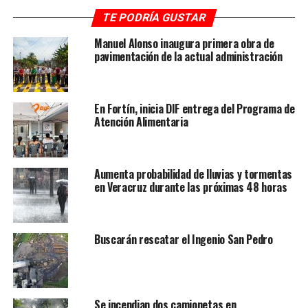
estructuras ligeras.
TE PODRÍA GUSTAR
En tramos carreteros con niebla o llovizna podría
Manuel Alonso inaugura primera obra de
presentarse reducción de visibilidad, por lo que se
pavimentación de la actual administración
recomienda extremar precauciones al conducir.
En áreas serranas, el enfriamiento será más notable por
En Fortín, inicia DIF entrega del Programa de
la entrada de aire polar, por lo que autoridades locales
Atención Alimentaria
se preparan para atender a población vulnerable ante
posibles temperaturas muy bajas.
Aumenta probabilidad de lluvias y tormentas
Las autoridades de Protección Civil llaman a mantenerse
en Veracruz durante las próximas 48 horas
informados por fuentes oficiales y a atender las
recomendaciones que emitan los municipios ante el
desarrollo del fenómeno climatológico.
Buscarán rescatar el Ingenio San Pedro
RELATED TOPICS:
FEATURED
DESPUÉS
Persistirán noches frías y posibles heladas
Se incendian dos camionetas en