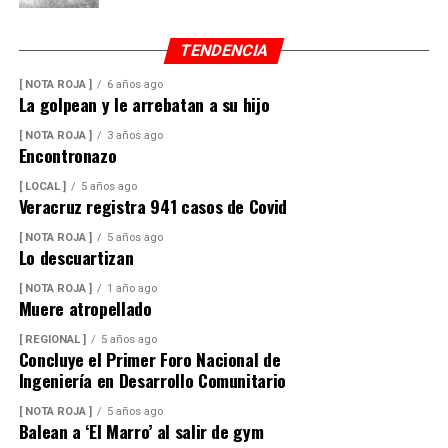
TENDENCIA
[ NOTA ROJA ]
6 años ago
La golpean y le arrebatan a su hijo
[ NOTA ROJA ]
3 años ago
Encontronazo
[ LOCAL ]
5 años ago
Veracruz registra 941 casos de Covid
[ NOTA ROJA ]
5 años ago
Lo descuartizan
[ NOTA ROJA ]
1 año ago
Muere atropellado
[ REGIONAL ]
5 años ago
Concluye el Primer Foro Nacional de
Ingeniería en Desarrollo Comunitario
[ NOTA ROJA ]
5 años ago
Balean a ‘El Marro’ al salir de gym