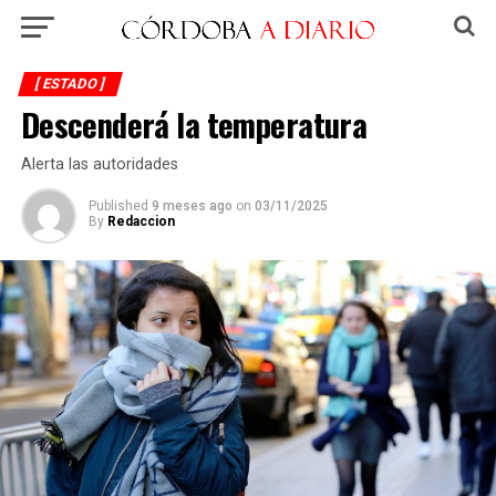
[ ESTADO ]
Descenderá la temperatura
Alerta las autoridades
Published
9 meses ago
on
03/11/2025
By
Redaccion