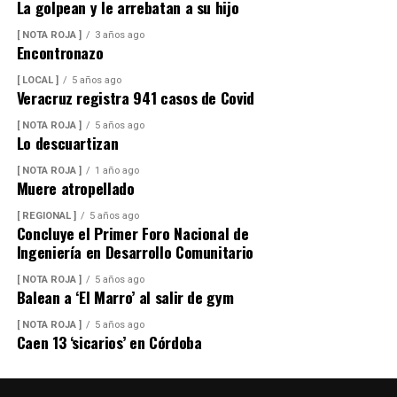
La golpean y le arrebatan a su hijo
[ NOTA ROJA ]
3 años ago
Encontronazo
[ LOCAL ]
5 años ago
Veracruz registra 941 casos de Covid
[ NOTA ROJA ]
5 años ago
Lo descuartizan
[ NOTA ROJA ]
1 año ago
Muere atropellado
[ REGIONAL ]
5 años ago
Concluye el Primer Foro Nacional de
Ingeniería en Desarrollo Comunitario
[ NOTA ROJA ]
5 años ago
Balean a ‘El Marro’ al salir de gym
[ NOTA ROJA ]
5 años ago
Caen 13 ‘sicarios’ en Córdoba