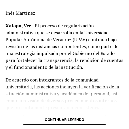
Asimismo el munícipe, refirió que entre los principales
acuerdos alcanzados destaca la continuidad de los
Inés Martínez
trabajos de sustitución de postes, renovación de líneas
eléctricas y cambio de transformadores, acciones que
Xalapa, Ver.-
El proceso de regularización
forman parte del programa de modernización de la
administrativa que se desarrolla en la Universidad
infraestructura eléctrica que impulsa la CFE en el
Popular Autónoma de Veracruz (UPAV) continúa bajo
municipio.
revisión de las instancias competentes, como parte de
una estrategia impulsada por el Gobierno del Estado
Destacó que, en apenas siete meses, la inversión ejercida
para fortalecer la transparencia, la rendición de cuentas
por la Comisión Federal de Electricidad en Alvarado
y el funcionamiento de la institución.
supera la realizada durante los últimos diez años,
reflejando el resultado de las gestiones emprendidas por
De acuerdo con integrantes de la comunidad
la actual administración municipal para atender una de
universitaria, las acciones incluyen la verificación de la
las principales demandas de la población.
situación administrativa y académica del personal, así
como la revisión de diversos procedimientos internos
“Mejorar el servicio de energía eléctrica ha sido una
que presuntamente presentan inconsistencias.
prioridad desde el inicio de mi gobierno y continuaremos
gestionando recursos y proyectos que contribuyan al
Entre los aspectos que son objeto de análisis se
CONTINUAR LEYENDO
desarrollo del municipio y al bienestar de las familias
encuentran posibles casos de docentes con asignaciones