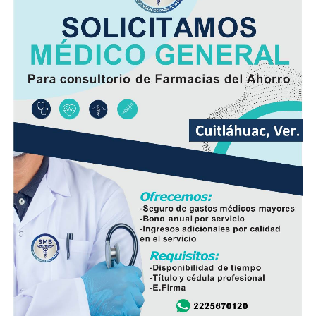
El dirigente sostuvo que México cuenta con la capacidad
suficiente para abastecer la demanda nacional, por lo
que consideró innecesaria la importación de este
alimento.
En ese sentido, exhortó a la población a revisar el origen
del huevo antes de comprarlo y dar preferencia al
producto nacional, al asegurar que ofrece mayor
frescura y calidad, además de respaldar la economía de
miles de familias dedicadas a la actividad avícola.
Finalmente, destacó que entre Veracruz y Puebla
operan ocho empresas productoras con más de 350
granjas avícolas, las cuales representan una importante
fuente de empleo y desarrollo económico para
comunidades rurales de ambas entidades.