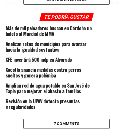
entre 90 y 105 kilómetros por hora, generando oleaje
elevado de dos a cuatro metros. Las condiciones más
severas se esperan entre la tarde y la noche de este
TE PODRÍA GUSTAR
miércoles, con tendencia a decrecer durante el jueves.
Más de mil peleadores buscan en Córdoba un
boleto al Mundial de MMA
De acuerdo con el pronóstico del Sistema de Alerta
Analizan retos de municipios para avanzar
Temprana, la probabilidad de lluvias y tormentas
hacia la igualdad sustantiva
eléctricas aumentará a lo largo del día, aunque
disminuirá gradualmente hacia mañana.
CFE invertirá 500 mdp en Alvarado
Xocotla anuncia medidas contra perros
Las autoridades mantienen activa la Alerta Gris en fase
sueltos y genera polémica
de Acción, e instan a la población a tomar precauciones
Amplían red de agua potable en San José de
por los efectos del viento, el descenso térmico y el
Tapia para mejorar el abasto a familias
oleaje.
Revisión en la UPAV detecta presuntas
Hacia el fin de semana, se prevé una mejora en las
irregularidades
condiciones meteorológicas, con un ambiente más
estable y menos lluvioso en gran parte del estado.
7 COMMENTS