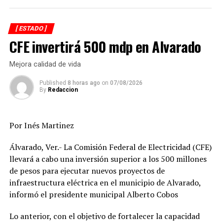
RELATED TOPICS:
FEATURED
DESPUÉS
[ ESTADO ]
Advierten nuevo frente frío para Veracruz
CFE invertirá 500 mdp en Alvarado
ANTES
Emiten Alerta Gris por llegada del Frente Frío 11
Mejora calidad de vida
Published
8 horas ago
on
07/08/2026
By
Redaccion
Por Inés Martinez
Álvarado, Ver.- La Comisión Federal de Electricidad (CFE)
llevará a cabo una inversión superior a los 500 millones
de pesos para ejecutar nuevos proyectos de
infraestructura eléctrica en el municipio de Alvarado,
informó el presidente municipal Alberto Cobos
Lo anterior, con el objetivo de fortalecer la capacidad