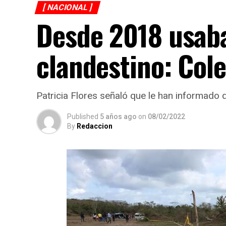
[ NACIONAL ]
Desde 2018 usaba
clandestino: Cole
Patricia Flores señaló que le han informado 
Published
5 años ago
on
08/02/2022
By
Redaccion