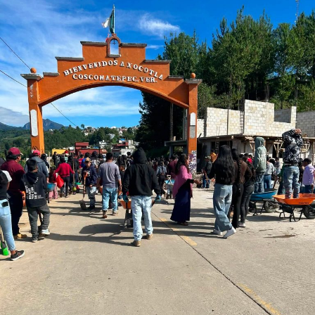
de ese municipio.
Dijeron que, bajo el cobijo del alcalde de Carrillo Puerto,
una empresa telefónica intentó instalar una antena a
unos cuantos metros del jardín de niños en la
comunidad EL Palmar, pero fue impedido por la
agrupación civil.
“Sin dar más información, entregaron un segundo
citatorio para presentarse a declarar ante la Fiscalía en
calidad de denunciados por la oposición de la instalación
de la antena. Cabe mencionar que nunca llegó el
primero. Se teme que en los próximos días puedan ser
detenidos”, narran.
RELATED TOPICS:
DESPUÉS
Otorgan apoyo alimentario