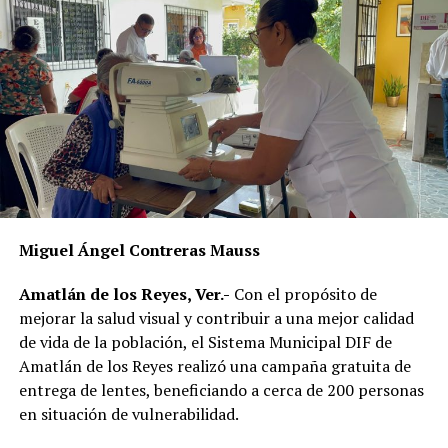
permanezcan en las calles, solicitar información a
vecinos para identificar a sus dueños y, posteriormente,
citarlos al palacio de la comunidad, donde incluso
podrían hacerse acreedores a una multa.
La publicación provocó críticas entre pobladores,
quienes consideran que la Agencia Municipal podría
estar excediendo sus atribuciones al anunciar posibles
sanciones sin precisar el fundamento jurídico que las
respalda, por lo que calificaron la medida como un
Miguel Ángel Contreras Mauss
presunto abuso de autoridad.
Amatlán de los Reyes, Ver.-
Con el propósito de
Si bien especialistas y organizaciones dedicadas al
mejorar la salud visual y contribuir a una mejor calidad
bienestar animal coinciden en que los propietarios
de vida de la población, el Sistema Municipal DIF de
tienen la obligación de impedir que sus mascotas
Amatlán de los Reyes realizó una campaña gratuita de
deambulen libremente por la vía pública, también
entrega de lentes, beneficiando a cerca de 200 personas
advierten que ello no significa mantenerlas
en situación de vulnerabilidad.
permanentemente amarradas.