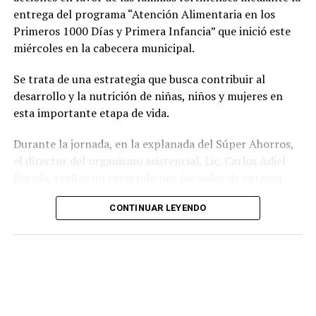
entrega del programa “Atención Alimentaria en los
Primeros 1000 Días y Primera Infancia” que inició este
miércoles en la cabecera municipal.
Se trata de una estrategia que busca contribuir al
desarrollo y la nutrición de niñas, niños y mujeres en
esta importante etapa de vida.
Durante la jornada, en la explanada del Súper Ahorros,
el director del organismo asistencial, Lic. Carlos Adiel
Pereda, realizó un recorrido por las sedes de entrega
para supervisar las actividades desarrolladas por el área
CONTINUAR LEYENDO
de Plan Alimentario, reconociendo el compromiso y la
organización del personal encargado de llevar este
beneficio a la población para fortalecer la alimentación
y el desarrollo de las familias.
Asimismo, se informa a las personas beneficiarias que las
entregas continuarán los días jueves 6 y viernes 7 de