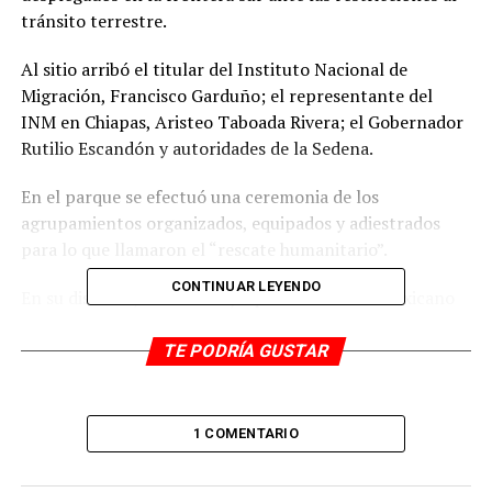
tránsito terrestre.
Al sitio arribó el titular del Instituto Nacional de
Migración, Francisco Garduño; el representante del
INM en Chiapas, Aristeo Taboada Rivera; el Gobernador
Rutilio Escandón y autoridades de la Sedena.
En el parque se efectuó una ceremonia de los
agrupamientos organizados, equipados y adiestrados
para lo que llamaron el “rescate humanitario”.
CONTINUAR LEYENDO
En su discurso, Garduño dijo que al Gobierno mexicano
le preocupa que están usando a menores de edad como
salvoconducto del tránsito para llegar hasta el norte del
TE PODRÍA GUSTAR
País.
“En las últimas semanas, en colaboración con el DIF, se
1 COMENTARIO
han atendido a 4 mil menores acompañados y no
acompañados”, reveló.