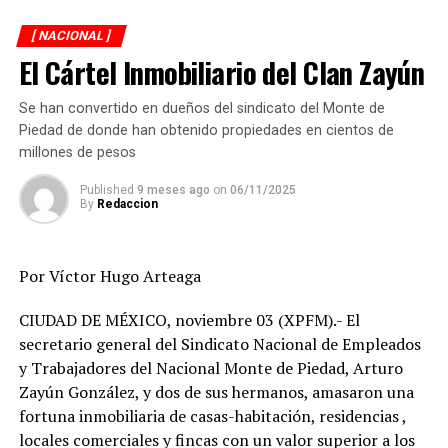
Asimismo, sostuvo que se han constituido redes
[ NACIONAL ]
criminales.
El Cártel Inmobiliario del Clan Zayún
“Ayer más de 300 migrantes eran llevados en tres
Se han convertido en dueños del sindicato del Monte de
tractocamiones que los pone en riesgo en su salud”,
Piedad de donde han obtenido propiedades en cientos de
señaló.
millones de pesos
Laura Elena Carrillo, de la Secretaría de Relaciones
Published
9 meses ago
on
06/11/2025
By
Redaccion
Exteriores, indicó que, en este contexto, estos menores
corren riesgos.
Por Víctor Hugo Arteaga
Mientras que el Gobernador de Chiapas, sostuvo que en
la entidad están combatiendo a los traficantes.
CIUDAD DE MÉXICO, noviembre 03 (XPFM).- El
secretario general del Sindicato Nacional de Empleados
México anunció el cierre de su frontera sur al tránsito
y Trabajadores del Nacional Monte de Piedad, Arturo
no esencial a partir de este viernes.
Zayún González, y dos de sus hermanos, amasaron una
fortuna inmobiliaria de casas-habitación, residencias ,
La Secretaría de Relaciones Exteriores (SRE) informó
locales comerciales y fincas con un valor superior a los
que, tal como ya ocurre en la frontera con Estados