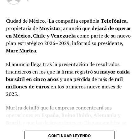
Tren del Istmo será entregado a la Marina
hermanos, evidencian no sólo el uso de efectivo, sino la
ANTES
falta de declaraciones fiscales que refuerzan la hipótesis
Masacre de policías, por decomiso a la Familia
de una evasión sistemática y de graves irregularidades.
Ciudad de México. -La compañía española
Telefónica
,
propietaria de
Movistar
, anunció que
dejará de operar
en México, Chile y Venezuela
como parte de su nuevo
plan estratégico 2026–2029, informó su presidente,
Marc Murtra
.
El anuncio llega tras la presentación de resultados
financieros en los que la firma registró su
mayor caída
bursátil en cinco años
y una pérdida de más de
mil
millones de euros
en los primeros nueve meses de
2025.
Las investigaciones encontraron que, al igual que otros
Murtra detalló que la empresa concentrará sus
líderes sindicales en México, la gestión de Arturo Zayún
operaciones en
España, Reino Unido, Alemania y
está marcada por decisiones financieras con
Brasil
, y que las desinversiones en Hispanoamérica se
mecanismos poco transparentes y que le han permitido
realizarán de forma gradual para no afectar las
adquirir propiedades inmuebles, realizar negocios con
CONTINUAR LEYENDO
negociaciones con potenciales compradores.