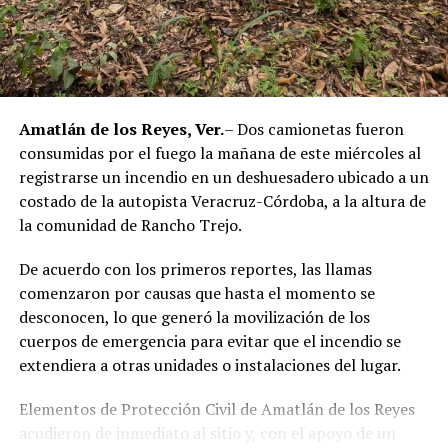
corporación policiaca y motivó la intervención de
autoridades estatales y federales, en un contexto de
reforzamiento de las investigaciones contra servidores
públicos relacionados con actividades ilícitas en la
región de las Altas Montañas.
Amatlán de los Reyes, Ver.
– Dos camionetas fueron
consumidas por el fuego la mañana de este miércoles al
La sentencia representa uno de los primeros fallos
registrarse un incendio en un deshuesadero ubicado a un
derivados de aquel operativo y confirma la
costado de la autopista Veracruz-Córdoba, a la altura de
responsabilidad penal de los exuniformados por delitos
la comunidad de Rancho Trejo.
relacionados con la posesión de droga y el
incumplimiento de sus funciones como servidores
De acuerdo con los primeros reportes, las llamas
públicos.
comenzaron por causas que hasta el momento se
desconocen, lo que generó la movilización de los
cuerpos de emergencia para evitar que el incendio se
extendiera a otras unidades o instalaciones del lugar.
Elementos de Protección Civil de Amatlán de los Reyes
acudieron de inmediato al sitio y, con el apoyo de un