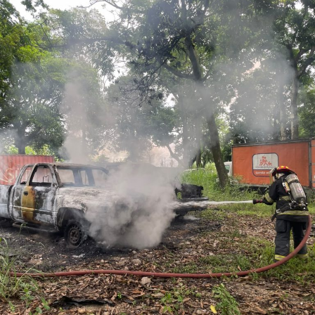
acreditada la responsabilidad de Anselmo “N”, Jesús “N”,
Diego “N”, Lauro Arturo “N”, Dana Natalia “N” y
Bonifacio “N”, imponiéndoles una pena de cuatro años y
nueve meses de prisión.
Los ahora sentenciados formaban parte de la Policía
Municipal de Coscomatepec durante la administración
del alcalde de Movimiento Ciudadano, Armando Reyes
Muñoz, y permanecerán recluidos en el Centro de
Reinserción Social de Mediana Seguridad de La Toma, en
Amatlán de los Reyes, donde cumplirán la condena.
Aunque durante el operativo fueron detenidos siete
policías municipales, la sentencia dada a conocer
corresponde únicamente a seis de ellos. Hasta el
momento, las autoridades no han informado la situación
jurídica del séptimo implicado.
El caso evidenció presuntas irregularidades dentro de la