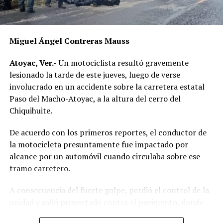
En Papantla y Tihuatlán, tres personas fueron
arrestadas. Se aseguró marihuana, cristal, un vehículo
calcinado con reporte de robo en Nuevo León, poncha
Miguel Ángel Contreras Mauss
llantas, balas, un dron y equipo táctico.
Atoyac, Ver.-
Un motociclista resultó gravemente
En Pánuco, elementos de seguridad hallaron bolsas con
lesionado la tarde de este jueves, luego de verse
droga que portaban el escudo de un grupo criminal, así
involucrado en un accidente sobre la carretera estatal
como cartuchos, laptops, radios, celulares y un bate
Paso del Macho-Atoyac, a la altura del cerro del
artesanal.
Chiquihuite.
Finalmente, en Alvarado fueron capturadas cinco
De acuerdo con los primeros reportes, el conductor de
personas, incluida una menor de edad. Las autoridades
la motocicleta presuntamente fue impactado por
incautaron marihuana, cristal, armas blancas, celulares,
alcance por un automóvil cuando circulaba sobre ese
dinero en efectivo y materiales para consumo de drogas.
tramo carretero.
La Fiscalía informó que continuará con estos operativos
A consecuencia del fuerte golpe, perdió el control de la
de manera coordinada con el Ejército, la Marina, la
unidad y salió proyectado contra el pavimento, donde
Guardia Nacional y la Secretaría de Seguridad Pública
quedó inconsciente.
estatal, en busca de frenar la expansión del crimen