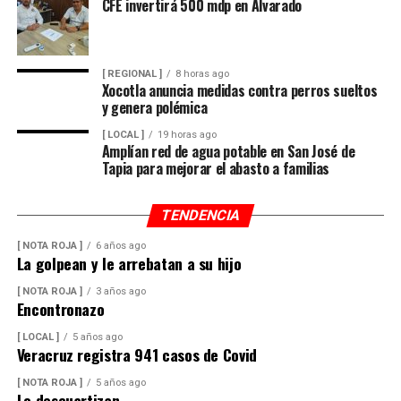
CFE invertirá 500 mdp en Alvarado
[ REGIONAL ]
8 horas ago
Xocotla anuncia medidas contra perros sueltos
y genera polémica
[ LOCAL ]
19 horas ago
Amplían red de agua potable en San José de
Tapia para mejorar el abasto a familias
TENDENCIA
[ NOTA ROJA ]
6 años ago
La golpean y le arrebatan a su hijo
[ NOTA ROJA ]
3 años ago
Encontronazo
[ LOCAL ]
5 años ago
Veracruz registra 941 casos de Covid
[ NOTA ROJA ]
5 años ago
Lo descuartizan