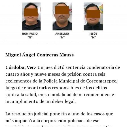
mojado y con menor adherencia.
El vehículo presuntamente involucrado también será
parte de las investigaciones para determinar la
mecánica del accidente y establecer si existió
responsabilidad por parte de alguno de los conductores.
Las autoridades exhortaron a los automovilistas y
Miguel Ángel Contreras Mauss
motociclistas a conducir con precaución, respetar los
límites de velocidad y aumentar la distancia de
Córdoba, Ver.-
Un juez dictó sentencia condenatoria de
seguridad entre vehículos, especialmente durante la
cuatro años y nueve meses de prisión contra seis
temporada de lluvias, cuando el riesgo de accidentes se
exelementos de la Policía Municipal de Coscomatepec,
incrementa en las carreteras de la región.
luego de encontrarlos responsables de los delitos
contra la salud, en su modalidad de narcomenudeo, e
La circulación en la zona se vio afectada por algunos
incumplimiento de un deber legal.
minutos mientras se realizaban las labores de auxilio y el
levantamiento de indicios por parte de las autoridades.
La resolución judicial pone fin a uno de los casos que
Posteriormente, el tránsito fue restablecido de manera
más impactó a la corporación policiaca de ese
normal.