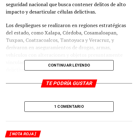
seguridad nacional que busca contener delitos de alto
impacto y desarticular células delictivas.
Los despliegues se realizaron en regiones estratégicas
del estado, como Xalapa, Córdoba, Cosamaloapan,
Tuxpan, Coatzacoalcos, Tantoyuca y Veracruz, y
derivaron en aseguramientos de drogas, armas,
vehículos con alteraciones y objetos presuntamente
vinculados al narcomenudeo y otras actividades
CONTINUAR LEYENDO
delictivas.
Zona Centro: Xalapa y Córdoba
TE PODRÍA GUSTAR
En Xalapa, San Rafael y Perote, fueron detenidas 9
personas en flagrancia. Las autoridades decomisaron
1 COMENTARIO
marihuana, piedra cristalina, básculas grameras, pipas,
cuchillos, cámaras de videovigilancia, celulares y diversas
identificaciones.
[ NOTA ROJA ]