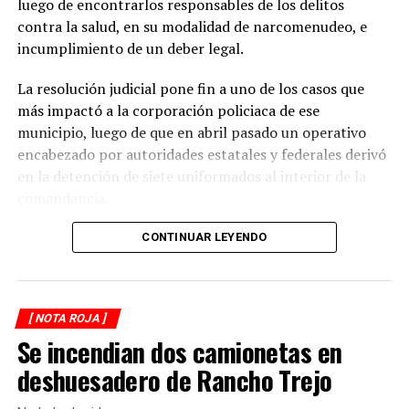
luego de encontrarlos responsables de los delitos
contra la salud, en su modalidad de narcomenudeo, e
La circulación en la zona se vio afectada por algunos
incumplimiento de un deber legal.
minutos mientras se realizaban las labores de auxilio y el
levantamiento de indicios por parte de las autoridades.
La resolución judicial pone fin a uno de los casos que
Posteriormente, el tránsito fue restablecido de manera
más impactó a la corporación policiaca de ese
normal.
municipio, luego de que en abril pasado un operativo
encabezado por autoridades estatales y federales derivó
en la detención de siete uniformados al interior de la
comandancia.
La intervención se realizó el 10 de abril mediante un
CONTINUAR LEYENDO
despliegue conjunto de agentes de la Policía Ministerial,
elementos de la Secretaría de Marina (Semar) y de la
Secretaría de Seguridad Pública (SSP), quienes
[ NOTA ROJA ]
ejecutaron una revisión en las instalaciones de la
Se incendian dos camionetas en
corporación municipal.
deshuesadero de Rancho Trejo
Durante la inspección, los efectivos localizaron diversas