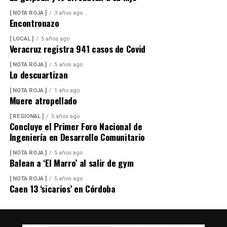
[ NOTA ROJA ]
3 años ago
Encontronazo
[ LOCAL ]
5 años ago
Veracruz registra 941 casos de Covid
[ NOTA ROJA ]
5 años ago
Lo descuartizan
[ NOTA ROJA ]
1 año ago
Muere atropellado
[ REGIONAL ]
5 años ago
Concluye el Primer Foro Nacional de
Ingeniería en Desarrollo Comunitario
[ NOTA ROJA ]
5 años ago
Balean a ‘El Marro’ al salir de gym
[ NOTA ROJA ]
5 años ago
Caen 13 ‘sicarios’ en Córdoba