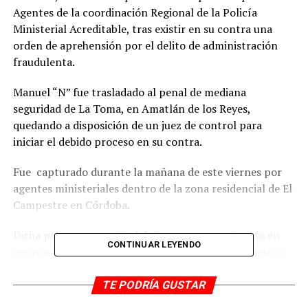
Agentes de la coordinación Regional de la Policía
Ministerial Acreditable, tras existir en su contra una
orden de aprehensión por el delito de administración
fraudulenta.
Manuel “N” fue trasladado al penal de mediana
seguridad de La Toma, en Amatlán de los Reyes,
quedando a disposición de un juez de control para
iniciar el debido proceso en su contra.
Fue capturado durante la mañana de este viernes por
agentes ministeriales dentro de la zona residencial de El
Campestre en Córdoba.
Dicha persona cometió el delito antes mencionado en
CONTINUAR LEYENDO
agravio de Rodolfo Gerardo Perdomo Sahagún, dentro
del proceso 681/2022.
TE PODRÍA GUSTAR
Dicha persona tendrá que enfrentar su proceso dentro