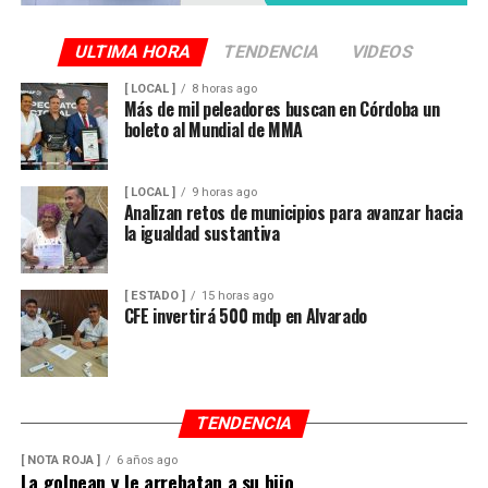
ULTIMA HORA
TENDENCIA
VIDEOS
[ LOCAL ]
8 horas ago
Más de mil peleadores buscan en Córdoba un
boleto al Mundial de MMA
[ LOCAL ]
9 horas ago
Analizan retos de municipios para avanzar hacia
la igualdad sustantiva
[ ESTADO ]
15 horas ago
CFE invertirá 500 mdp en Alvarado
TENDENCIA
[ NOTA ROJA ]
6 años ago
La golpean y le arrebatan a su hijo