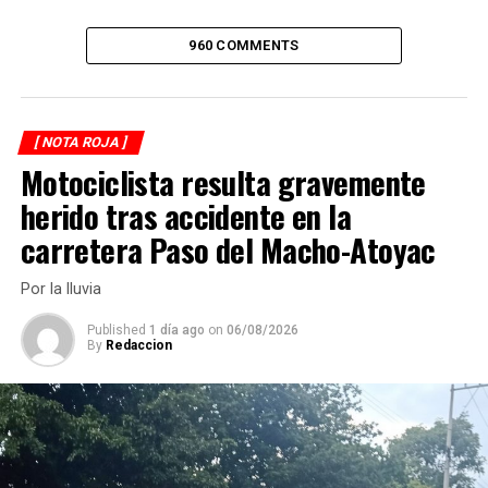
de La Toma y en las próximas horas será determinada su
situación legal.
960 COMMENTS
RELATED TOPICS:
DESPUÉS
[ NOTA ROJA ]
¡Vuelve a nacer!
Motociclista resulta gravemente
ANTES
herido tras accidente en la
Muere atrpellado
carretera Paso del Macho-Atoyac
Por la lluvia
Published
1 día ago
on
06/08/2026
By
Redaccion