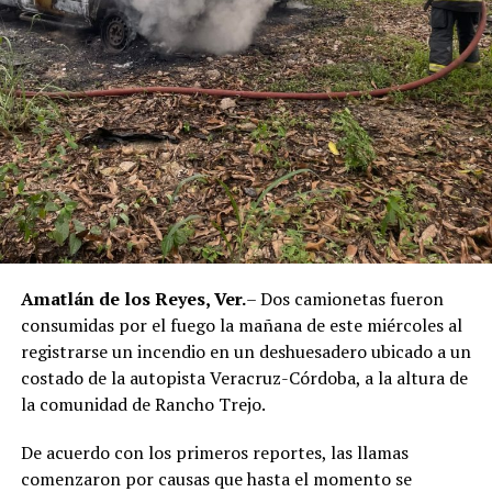
policías municipales, la sentencia dada a conocer
corresponde únicamente a seis de ellos. Hasta el
momento, las autoridades no han informado la situación
jurídica del séptimo implicado.
El caso evidenció presuntas irregularidades dentro de la
corporación policiaca y motivó la intervención de
autoridades estatales y federales, en un contexto de
reforzamiento de las investigaciones contra servidores
públicos relacionados con actividades ilícitas en la
región de las Altas Montañas.
Amatlán de los Reyes, Ver.
– Dos camionetas fueron
consumidas por el fuego la mañana de este miércoles al
La sentencia representa uno de los primeros fallos
registrarse un incendio en un deshuesadero ubicado a un
derivados de aquel operativo y confirma la
costado de la autopista Veracruz-Córdoba, a la altura de
responsabilidad penal de los exuniformados por delitos
la comunidad de Rancho Trejo.
relacionados con la posesión de droga y el
incumplimiento de sus funciones como servidores
De acuerdo con los primeros reportes, las llamas
públicos.
comenzaron por causas que hasta el momento se