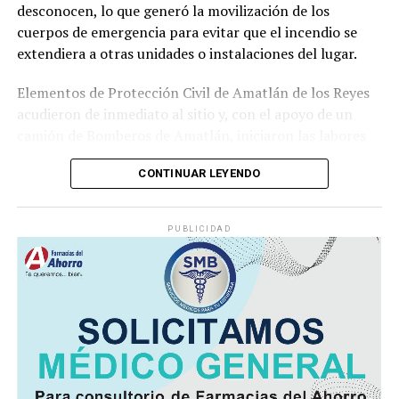
desconocen, lo que generó la movilización de los
cuerpos de emergencia para evitar que el incendio se
extendiera a otras unidades o instalaciones del lugar.
Elementos de Protección Civil de Amatlán de los Reyes
acudieron de inmediato al sitio y, con el apoyo de un
camión de Bomberos de Amatlán, iniciaron las labores
para sofocar el fuego, logrando controlar la emergencia
CONTINUAR LEYENDO
tras varios minutos de trabajo.
Como resultado del siniestro, dos camionetas quedaron
PUBLICIDAD
con daños totales a consecuencia de las llamas. No se
reportaron personas lesionadas ni fue necesario evacuar
la zona.
Las autoridades realizaron una inspección en el
deshuesadero para descartar riesgos adicionales y
determinar las posibles causas que originaron el
incendio.