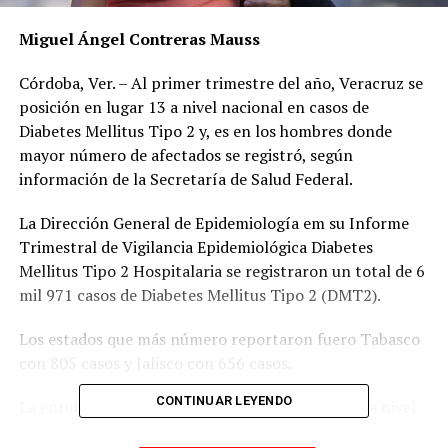
Miguel Ángel Contreras Mauss
Córdoba, Ver. – Al primer trimestre del año, Veracruz se
posición en lugar 13 a nivel nacional en casos de
Diabetes Mellitus Tipo 2 y, es en los hombres donde
mayor número de afectados se registró, según
información de la Secretaría de Salud Federal.
La Dirección General de Epidemiología em su Informe
Trimestral de Vigilancia Epidemiológica Diabetes
Mellitus Tipo 2 Hospitalaria se registraron un total de 6
mil 971 casos de Diabetes Mellitus Tipo 2 (DMT2).
Los estados que más número reportaron fuero Tabasco
con 805 casos y Jalisco con 656 casos.
CONTINUAR LEYENDO
La entidad veracruzana se ubicó en el puesto 13 a nivel
nacional con el reporte de 199 casos de pacientes con