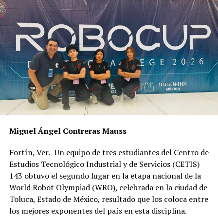
antecedente de hermanos con la misma enfermedad.
Únicamente el 13.54 por ciento (944) refirieron realizar
actividad física, de ellos solamente un 2.78 por ciento
(194) cumple con el tiempo de actividad física
recomendada diariamente.
Otros datos revelaron que de 341 pacientes con
Diabetes se ignora si realizan alguna actividad física; 785
por ciento fuman por lo menos un cigarrillo al mes y, 4
mil 411 pacientes nunca han fumado.
Miguel Ángel Contreras Mauss
La hipertensión arterial constituyó la comorbilidad más
Fortín, Ver.- Un equipo de tres estudiantes del Centro de
frecuentemente reportada en los casos de DMT2;
Estudios Tecnológico Industrial y de Servicios (CETIS)
seguida por la obesidad, presente en 837 casos. Entre
143 obtuvo el segundo lugar en la etapa nacional de la
otras reportadas fueron la renal, como una de las más
World Robot Olympiad (WRO), celebrada en la ciudad de
frecuentes.
Toluca, Estado de México, resultado que los coloca entre
los mejores exponentes del país en esta disciplina.
Del total de casos, 3 mil 111 (44.62 por ciento) reportó