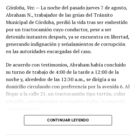
Córdoba, Ver.
— La noche del pasado jueves 7 de agosto,
Abraham N., trabajador de las grúas del Tránsito
Municipal de Córdoba, perdió la vida tras ser embestido
por un tractocamión cuyo conductor, pese a ser
detenido instantes después, ya se encuentra en libertad,
generando indignación y señalamientos de corrupción
en las autoridades encargadas del caso.
De acuerdo con testimonios, Abraham había concluido
su turno de trabajo de 4:00 de la tarde a 12:00 de la
noche y, alrededor de las 12:30 a.m., se dirigía a su
domicilio circulando con preferencia por la avenida 6. Al
llegar a la calle 21, un tractocamión tipo tortón, color
amarillo, cuyo operador no respetó el alto, lo impactó
violentamente.
CONTINUAR LEYENDO
El conductor, identificado como Adán “N.”, de
aproximadamente 45 años, intentó darse a la fuga, pero