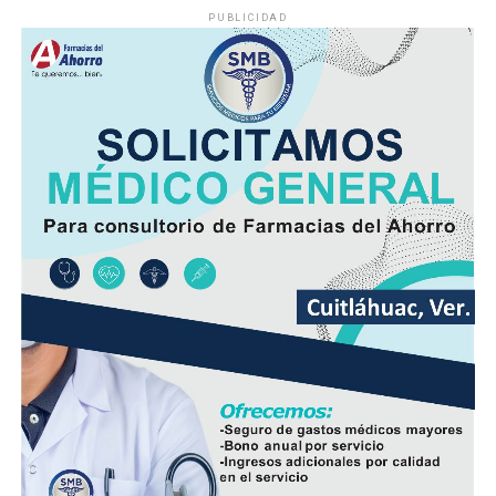
llanuras.
PUBLICIDAD
Las lluvias que se logren acumular en los siguientes siete
días podrían catalogarse dentro o ligeramente por
debajo de lo que normalmente llueve en gran parte de la
entidad y ligeramente por arriba de lo normal en áreas
de la zona sur.
En las siguientes 24 a 48 horas, se espera desarrollo de
nubosidad con lluvias y tormentas matutinas en el
litoral, condiciones que se extenderán por la tarde y
noche a regiones de montaña.
Las lluvias se estiman acumulados de 5 a 20 milímetros
por metro cuadrado (mm) y máximos de hasta 30 mm en
cuencas del sur y en zonas de montañas y; temperaturas
diurnas serán altas y el ambiente cálido, pero fresco por
la noche.
El viento será del Sureste, Este y Noreste de 20 a 35