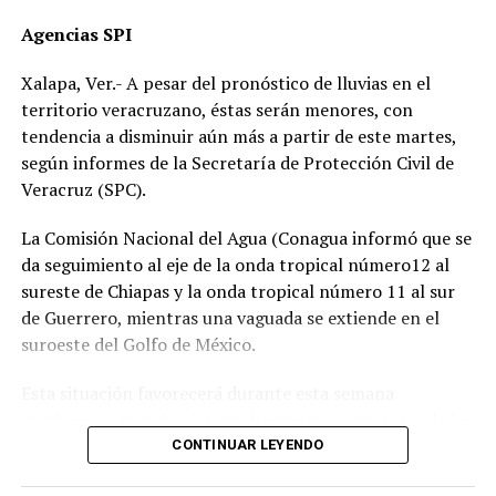
“Hoy fue mi Abraham,
Agencias SPI
mañana puede ser alguien
Xalapa, Ver.- A pesar del pronóstico de lluvias en el
de tu familia. El homicida
territorio veracruzano, éstas serán menores, con
sigue libre y operando en
tendencia a disminuir aún más a partir de este martes,
según informes de la Secretaría de Protección Civil de
las carreteras”, expresó un
Veracruz (SPC).
familiar, exigiendo justicia.
La Comisión Nacional del Agua (Conagua informó que se
da seguimiento al eje de la onda tropical número12 al
El caso ha encendido el debate sobre la corrupción en la
sureste de Chiapas y la onda tropical número 11 al sur
Fiscalía y la impunidad que beneficia a conductores
de Guerrero, mientras una vaguada se extiende en el
responsables de muertes viales.
suroeste del Golfo de México.
La familia pide a la ciudadanía unirse para evitar que el
Esta situación favorecerá durante esta semana
caso quede en el olvido.
condiciones para lluvias, chubascos y tormentas aisladas
generalmente matutinas y nocturnas en zonas de costas
CONTINUAR LEYENDO
y, por las tardes-noches sobre regiones de montaña y