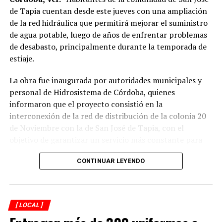
de Tapia cuentan desde este jueves con una ampliación
de la red hidráulica que permitirá mejorar el suministro
de agua potable, luego de años de enfrentar problemas
de desabasto, principalmente durante la temporada de
estiaje.
La obra fue inaugurada por autoridades municipales y
personal de Hidrosistema de Córdoba, quienes
informaron que el proyecto consistió en la
interconexión de la red de distribución de la colonia 20
de Noviembre con la de San José de Tapia, con el
objetivo de garantizar un servicio más constante para
los usuarios.
CONTINUAR LEYENDO
De acuerdo con la información proporcionada, los
trabajos incluyeron la instalación de aproximadamente
mil 480 metros de tubería de polietileno de alta
[ LOCAL ]
densidad de seis pulgadas
, material diseñado para
soportar mayores niveles de presión y reducir el riesgo