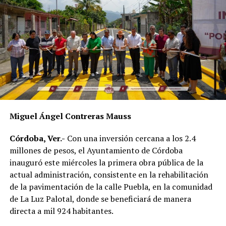
Como parte del fortalecimiento institucional, el
Ayuntamiento también informó que recientemente
fueron incorporadas nuevas unidades vehiculares para
ampliar la capacidad operativa de la corporación. Dos de
esos vehículos fueron asignados a la Policía de
Proximidad de Género, área encargada de atender casos
de violencia contra las mujeres y otros grupos en
situación de vulnerabilidad.
En el acto participaron integrantes del Cabildo, mandos
Miguel Ángel Contreras Mauss
policiacos y personal de las distintas áreas de Seguridad
Pública Municipal, quienes presenciaron la entrega del
Córdoba, Ver.-
Con una inversión cercana a los 2.4
nuevo equipamiento.
millones de pesos, el Ayuntamiento de Córdoba
inauguró este miércoles la primera obra pública de la
Con estas acciones, el gobierno municipal busca
actual administración, consistente en la rehabilitación
fortalecer la capacidad de respuesta de las
de la pavimentación de la calle Puebla, en la comunidad
corporaciones de seguridad y mejorar las condiciones en
de La Luz Palotal, donde se beneficiará de manera
las que desempeñan sus labores los elementos
directa a mil 924 habitantes.
encargados de la vigilancia y la atención de emergencias