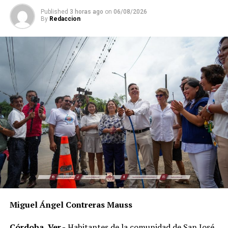
Published
3 horas ago
on
06/08/2026
By
Redaccion
Miguel Ángel Contreras Mauss
Córdoba, Ver.-
Habitantes de la comunidad de San José