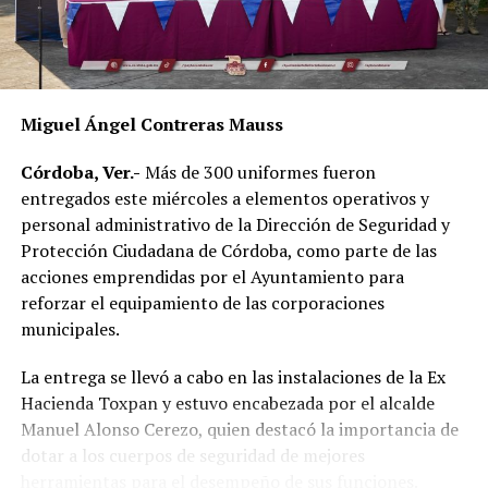
Dulce María Alducin Vallejo, habitante de la comunidad,
explicó que la petición fue presentada ante las
autoridades municipales y que, tras las gestiones
realizadas en conjunto con Hidrosistema, fue posible
concretar la obra que hoy permite mejorar el
Miguel Ángel Contreras Mauss
suministro.
Córdoba, Ver.-
Más de 300 uniformes fueron
Además de incrementar la capacidad de conducción, la
entregados este miércoles a elementos operativos y
nueva infraestructura incorpora válvulas y materiales de
personal administrativo de la Dirección de Seguridad y
mayor resistencia, lo que permitirá mantener una mejor
Protección Ciudadana de Córdoba, como parte de las
operación del sistema y disminuir las afectaciones
acciones emprendidas por el Ayuntamiento para
derivadas de fallas en la red.
reforzar el equipamiento de las corporaciones
municipales.
Con esta ampliación, las autoridades municipales buscan
fortalecer la infraestructura hidráulica en las
La entrega se llevó a cabo en las instalaciones de la Ex
comunidades rurales y mejorar el acceso al agua potable
Hacienda Toxpan y estuvo encabezada por el alcalde
para cientos de familias que durante años enfrentaron
Manuel Alonso Cerezo, quien destacó la importancia de
un servicio irregular.
dotar a los cuerpos de seguridad de mejores
herramientas para el desempeño de sus funciones.