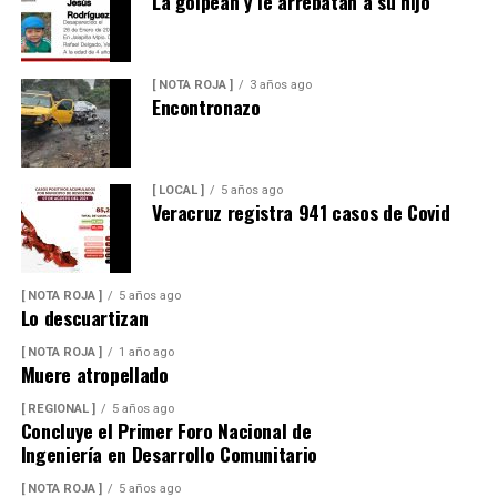
La golpean y le arrebatan a su hijo
[ NOTA ROJA ]
3 años ago
Encontronazo
[ LOCAL ]
5 años ago
Veracruz registra 941 casos de Covid
[ NOTA ROJA ]
5 años ago
Lo descuartizan
[ NOTA ROJA ]
1 año ago
Muere atropellado
[ REGIONAL ]
5 años ago
Concluye el Primer Foro Nacional de
Ingeniería en Desarrollo Comunitario
[ NOTA ROJA ]
5 años ago