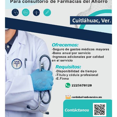
años por los habitantes de La Luz Palotal, por lo que
consideró que su ejecución mejorará las condiciones de
movilidad y seguridad para quienes diariamente utilizan
esta vialidad.
A la inauguración asistieron integrantes del Cabildo,
funcionarios municipales, representantes del comité de
obra y habitantes de la comunidad, quienes recorrieron
el tramo rehabilitado.
Con esta obra, el Ayuntamiento dio inicio formal al
programa de infraestructura de la presente
administración, con el objetivo de mejorar las vialidades
y fortalecer los servicios en distintos sectores del
municipio.