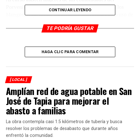
Porvenir, Berlín, San Antonio Padua, San Matías los
CONTINUAR LEYENDO
Mangos, respetando las medidas sanitarias, como uso de
cubrebocas, gel antibacterial y guardando la sana
TE PODRÍA GUSTAR
distancia.
El SMDIF Córdoba coadyuva a mejorar la calidad de vida
de los sectores en desventaja económica, a través de la
HAGA CLIC PARA COMENTAR
capacitación para el trabajo a población abierta, que les
permita a corto plazo la obtención de ingresos en apoyo
a la economía familiar, formando elementos
autosuficientes y aptos para integrarse a la vida
[ LOCAL ]
Amplían red de agua potable en San
económica.
José de Tapia para mejorar el
RELATED TOPICS:
abasto a familias
DESPUÉS
Inicia redistritación del INE
La obra contempla casi 1.5 kilómetros de tubería y busca
resolver los problemas de desabasto que durante años
ANTES
enfrentó la comunidad.
Libreros consejero de seguridad, pero es de Fortín