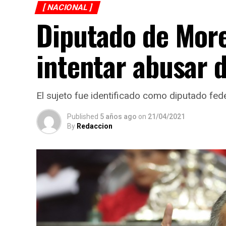
[ NACIONAL ]
Diputado de More
intentar abusar 
El sujeto fue identificado como diputado fede
Published
5 años ago
on
21/04/2021
By
Redaccion