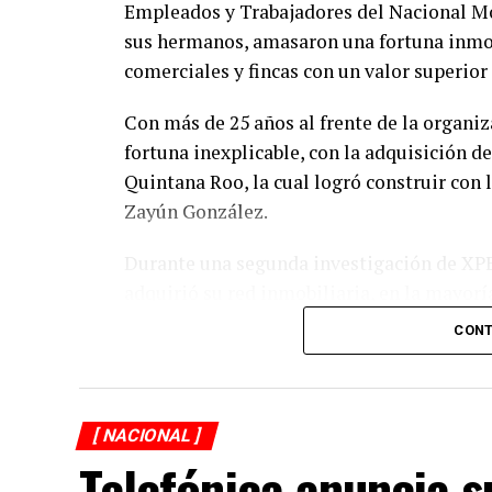
Empleados y Trabajadores del Nacional Mo
sus hermanos, amasaron una fortuna inmobi
comerciales y fincas con un valor superior
Con más de 25 años al frente de la organi
fortuna inexplicable, con la adquisición d
Quintana Roo, la cual logró construir con
Zayún González.
Durante una segunda investigación de XPE
adquirió su red inmobiliaria, en la mayoría
con una valuación menor del verdadero co
CONT
patrimonio del Clan Zayún y que constitu
La compra de diez propiedades a nombre de
adquiridas por sus hermanos, evidencian no 
[ NACIONAL ]
declaraciones fiscales que refuerzan la hi
Telefónica anuncia s