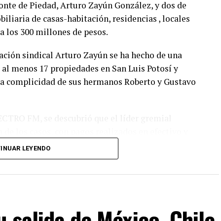
nte de Piedad, Arturo Zayún González, y dos de
liaria de casas-habitación, residencias , locales
 a los 300 millones de pesos.
zación sindical Arturo Zayún se ha hecho de una
e al menos 17 propiedades en San Luis Potosí y
 la complicidad de sus hermanos Roberto y Gustavo
CTRO FM, se descubrió que el líder gremial
 de los casos, con pagos realizados en efectivo y
sto de las propiedades que hoy forman parte del
INUAR LEYENDO
yen una simulación de compraventas.
l secretario general del sindicato y ocho
sólo el uso de efectivo, sino la falta de
pótesis de una evasión sistemática y de graves
u salida de México, Chile