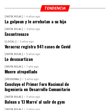
suficiente para abastecer la demanda nacional, por lo
TENDENCIA
que consideró innecesaria la importación de este
alimento.
[ NOTA ROJA ]
6 años ago
La golpean y le arrebatan a su hijo
En ese sentido, exhortó a la población a revisar el origen
[ NOTA ROJA ]
3 años ago
del huevo antes de comprarlo y dar preferencia al
Encontronazo
producto nacional, al asegurar que ofrece mayor
[ LOCAL ]
5 años ago
frescura y calidad, además de respaldar la economía de
Veracruz registra 941 casos de Covid
miles de familias dedicadas a la actividad avícola.
[ NOTA ROJA ]
5 años ago
Lo descuartizan
Finalmente, destacó que entre Veracruz y Puebla
operan ocho empresas productoras con más de 350
[ NOTA ROJA ]
1 año ago
Muere atropellado
granjas avícolas, las cuales representan una importante
fuente de empleo y desarrollo económico para
[ REGIONAL ]
5 años ago
Concluye el Primer Foro Nacional de
comunidades rurales de ambas entidades.
Ingeniería en Desarrollo Comunitario
[ NOTA ROJA ]
5 años ago
Balean a ‘El Marro’ al salir de gym
[ NOTA ROJA ]
5 años ago