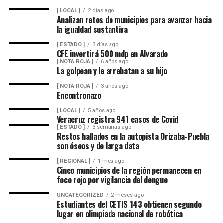
nacionales.
autoridades universitarias y estatales.
[ LOCAL ]
2 días ago
Analizan retos de municipios para avanzar hacia
Añadió que el sector trabaja en una evaluación para
la igualdad sustantiva
Hasta ahora, las instancias responsables no han
determinar el alcance de las afectaciones y definir
informado la conclusión de las investigaciones ni la
[ ESTADO ]
3 días ago
estrategias que permitan recuperar la estabilidad del
emisión de sanciones o resoluciones específicas. El
CFE invertirá 500 mdp en Alvarado
mercado.
[ NOTA ROJA ]
6 años ago
proceso de regularización continúa conforme a los
La golpean y le arrebatan a su hijo
mecanismos legales y administrativos establecidos,
Además del impacto económico, García de la Cadena
[ NOTA ROJA ]
3 años ago
mientras el Gobierno del Estado sostiene que el objetivo
cuestionó la calidad del huevo importado, al señalar que
Encontronazo
es consolidar una universidad con mayor transparencia,
durante su traslado desde Estados Unidos hasta
[ LOCAL ]
5 años ago
certeza administrativa y mejor servicio educativo para la
distintos puntos de México podría romperse la cadena
Veracruz registra 941 casos de Covid
comunidad universitaria.
de refrigeración, afectando la frescura del producto.
[ ESTADO ]
3 semanas ago
Restos hallados en la autopista Orizaba-Puebla
son óseos y de larga data
Explicó que el huevo cruza la frontera, es almacenado en
bodegas y posteriormente distribuido hacia estados
[ REGIONAL ]
1 mes ago
Cinco municipios de la región permanecen en
como Veracruz, por lo que el tiempo de traslado puede
foco rojo por vigilancia del dengue
influir en sus condiciones de conservación si no se
UNCATEGORIZED
2 meses ago
mantiene la temperatura adecuada.
Estudiantes del CETIS 143 obtienen segundo
lugar en olimpiada nacional de robótica
El dirigente sostuvo que México cuenta con la capacidad