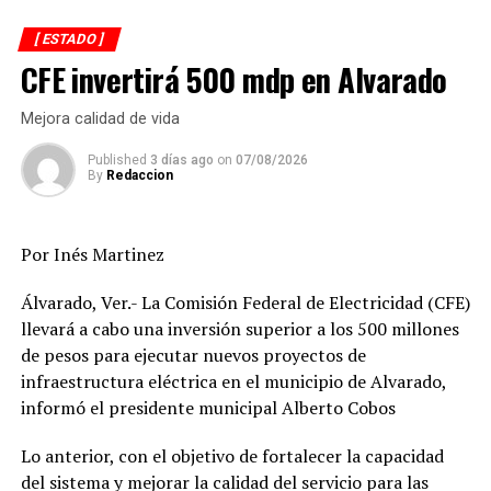
Aseguró que en Veracruz han mejorado los niveles de
[ ESTADO ]
seguridad y ha permitido consolidar una paz social y
CFE invertirá 500 mdp en Alvarado
ofreció la ayuda de la Fiscalía de Veracruz para otros
estados.
Mejora calidad de vida
“Si estos resultados pueden servir como referente a
Published
3 días ago
on
07/08/2026
By
Redaccion
otros estados, en la Fiscalía estamos en la mejor
disposición de compartir nuestra experiencias”.
Por Inés Martinez
Añadió que están obligados a identificar las áreas de
oportunidad que los acerquen a conseguir el objetivo
Álvarado, Ver.- La Comisión Federal de Electricidad (CFE)
nacional que es erradicar este delito.
llevará a cabo una inversión superior a los 500 millones
de pesos para ejecutar nuevos proyectos de
“No es tarea fácil y aislados no lo conseguiremos pero es
infraestructura eléctrica en el municipio de Alvarado,
altamente esperanzador que estaos por lograrlo. Lo que
informó el presidente municipal Alberto Cobos
estamos haciendo en Veracruz es profundizar la
coordinación interinstitucional sin que con ello se
Lo anterior, con el objetivo de fortalecer la capacidad
afecte el principio de autonomía de la Fiscalía”.
del sistema y mejorar la calidad del servicio para las