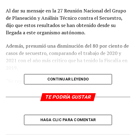
Al dar su mensaje en la 27 Reunión Nacional del Grupo
de Planeación y Análisis Técnico contra el Secuestro,
dijo que estos resultados se han obtenido desde su
llegada a este organismo autónomo.
Además, presumió una disminución del 80 por ciento de
casos de secuestro, comparando el trabajo de 2020 y
2021 con el año más crítico que ha tenido la Fiscalía en
2019.
CONTINUAR LEYENDO
“Se registró un incremento del 112 por ciento en
detenidos por secuestro y del 50 por ciento en la
detención de bandas y del 165 por ciento en detenidos
TE PODRÍA GUSTAR
por órdenes de aprehensión. Esto es producto del
trabajo arduo, constante, profesional y comprometido
que poco a poco ha permeado en todo el personal. Sin
HAGA CLIC PARA COMENTAR
simulaciones y dispuestos a coordinarnos y a trabajar en
unidad”.