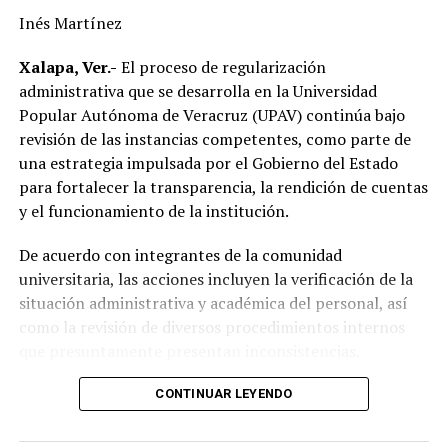
acuerdos alcanzados destaca la continuidad de los
Inés Martínez
trabajos de sustitución de postes, renovación de líneas
eléctricas y cambio de transformadores, acciones que
Xalapa, Ver.-
El proceso de regularización
forman parte del programa de modernización de la
administrativa que se desarrolla en la Universidad
infraestructura eléctrica que impulsa la CFE en el
Popular Autónoma de Veracruz (UPAV) continúa bajo
municipio.
revisión de las instancias competentes, como parte de
una estrategia impulsada por el Gobierno del Estado
Destacó que, en apenas siete meses, la inversión ejercida
para fortalecer la transparencia, la rendición de cuentas
por la Comisión Federal de Electricidad en Alvarado
y el funcionamiento de la institución.
supera la realizada durante los últimos diez años,
reflejando el resultado de las gestiones emprendidas por
De acuerdo con integrantes de la comunidad
la actual administración municipal para atender una de
universitaria, las acciones incluyen la verificación de la
las principales demandas de la población.
situación administrativa y académica del personal, así
como la revisión de diversos procedimientos internos
“Mejorar el servicio de energía eléctrica ha sido una
que presuntamente presentan inconsistencias.
prioridad desde el inicio de mi gobierno y continuaremos
gestionando recursos y proyectos que contribuyan al
Entre los aspectos que son objeto de análisis se
CONTINUAR LEYENDO
desarrollo del municipio y al bienestar de las familias
encuentran posibles casos de docentes con asignaciones
alvaradeñas”.
simultáneas en distintos centros de estudio, la