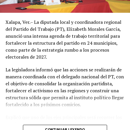
partir de este jueves.
Autoridades de Protección Civil recomendaron evitar la
Xalapa, Ver.– La diputada local y coordinadora regional
exposición prolongada al sol durante las horas de mayor
del Partido del Trabajo (PT), Elízabeth Morales García,
radiación, mantenerse hidratado y tomar precauciones
anunció una intensa agenda de trabajo territorial para
ante posibles tormentas eléctricas, especialmente en
fortalecer la estructura del partido en 24 municipios,
regiones montañosas y del sur de Veracruz.
como parte de la estrategia rumbo a los procesos
electorales de 2027.
La legisladora informó que las acciones se realizarán de
manera coordinada con el delegado nacional del PT, con
el objetivo de consolidar la organización partidista,
fortalecer el activismo en las regiones y construir una
estructura sólida que permita al instituto político llegar
fortalecido a los próximos comicios.
Explicó que uno de los ejes principales será recorrer los
municipios que integran su coordinación para revisar el
CONTINUAR LEYENDO