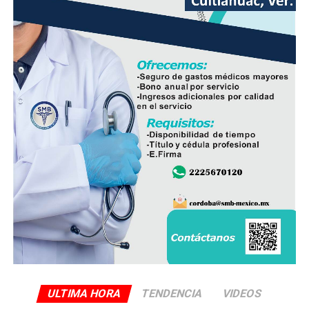
deterioradas, lo que también disminuirá la necesidad de
reparaciones de emergencia en el futuro.
En el evento participaron integrantes del Cabildo,
personal de la Dirección de Obras Públicas,
Hidrosistema de Córdoba, áreas de Bienestar Social y
Participación Ciudadana, así como vecinos que integran
el Comité de Obra.
La administración municipal informó que este tipo de
proyectos forma parte del programa de mejoramiento
de infraestructura básica que se ejecuta durante el
presente ejercicio, con el objetivo de renovar redes de
servicios que han rebasado su vida útil y atender una de
las principales demandas de la población.
ULTIMA HORA
TENDENCIA
VIDEOS