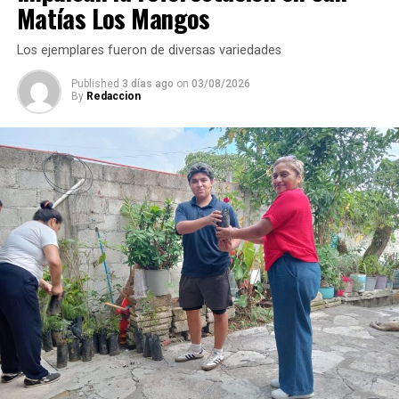
aseguró que durante su administración se continuará
Matías Los Mangos
ejecutando obra pública en colonias y comunidades.
Los ejemplares fueron de diversas variedades
Published
3 días ago
on
03/08/2026
By
Redaccion
La rehabilitación consistió en la colocación de carpeta
asfáltica en caliente sobre una superficie de 2 mil 200
metros cuadrados de la calle Puebla, en el tramo
comprendido entre el camino a Sabana Larga y San
Rafael Calería. Los trabajos fueron financiados con