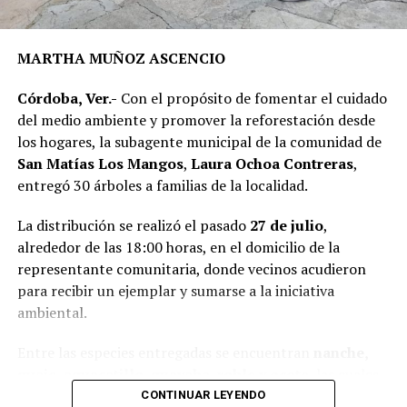
recursos del Fondo de Aportaciones para el
Fortalecimiento de los Municipios (FORTAMUN).
MARTHA MUÑOZ ASCENCIO
En representación de los vecinos, el presidente del
Córdoba, Ver.-
Con el propósito de fomentar el cuidado
Comité de Obra,
Antonio Herrera Llanos
, recordó que
del medio ambiente y promover la reforestación desde
la pavimentación había sido solicitada desde hace varios
los hogares, la subagente municipal de la comunidad de
años por los habitantes de La Luz Palotal, por lo que
San Matías Los Mangos
,
Laura Ochoa Contreras
,
consideró que su ejecución mejorará las condiciones de
entregó 30 árboles a familias de la localidad.
movilidad y seguridad para quienes diariamente utilizan
esta vialidad.
La distribución se realizó el pasado
27 de julio
,
alrededor de las 18:00 horas, en el domicilio de la
A la inauguración asistieron integrantes del Cabildo,
representante comunitaria, donde vecinos acudieron
funcionarios municipales, representantes del comité de
para recibir un ejemplar y sumarse a la iniciativa
obra y habitantes de la comunidad, quienes recorrieron
ambiental.
el tramo rehabilitado.
Entre las especies entregadas se encuentran
nanche,
Con esta obra, el Ayuntamiento dio inicio formal al
guaje, aguacatillo, guayaba, roble y ocote
, las cuales
programa de infraestructura de la presente
fueron destinadas para su siembra en patios y terrenos
CONTINUAR LEYENDO
administración, con el objetivo de mejorar las vialidades