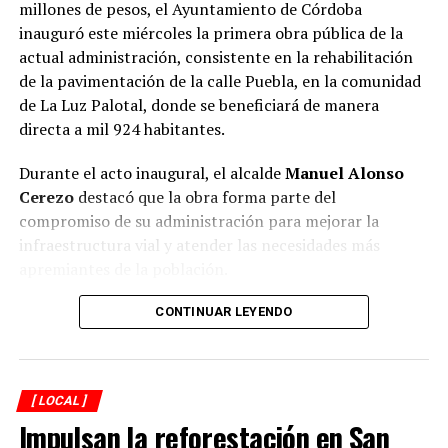
millones de pesos, el Ayuntamiento de Córdoba
inauguró este miércoles la primera obra pública de la
actual administración, consistente en la rehabilitación
de la pavimentación de la calle Puebla, en la comunidad
de La Luz Palotal, donde se beneficiará de manera
directa a mil 924 habitantes.
Durante el acto inaugural, el alcalde
Manuel Alonso
Cerezo
destacó que la obra forma parte del
compromiso de su administración para mejorar la
infraestructura vial y atender las necesidades más
apremiantes de la población.
El presidente municipal señaló que los trabajos fueron
CONTINUAR LEYENDO
concluidos en 51 días, reduciendo de manera
importante el plazo establecido en el contrato, cuya
fecha de terminación estaba prevista para el próximo 12
[ LOCAL ]
de septiembre. Reconoció que el municipio enfrenta
Impulsan la reforestación en San
diversos rezagos en materia de infraestructura, aunque