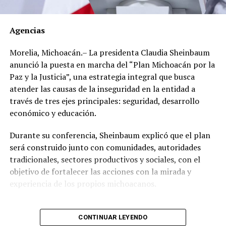
Los documentos oficiales demuestran que el 30 de
marzo de 2012 el dirigente gremial adquirió en el Club
Agencias
de Golf Campestre de San Luis Potosí un inmueble de
540 metros cuadrados con un valor declarado de 2
Morelia, Michoacán.– La presidenta Claudia Sheinbaum
millones 671 mil 425 pesos, cuyo pago realizó en una
anunció la puesta en marcha del “Plan Michoacán por la
sola exhibición.
Paz y la Justicia”, una estrategia integral que busca
atender las causas de la inseguridad en la entidad a
Sin embargo, al hacer una revisión de propiedades en la
través de tres ejes principales: seguridad, desarrollo
zona, se encontró que, en lugar de los 2 millones 671
económico y educación.
mil 425 pesos que pagó, el inmueble tiene un valor real
estimado de entre 17 y 49 millones de pesos.
Durante su conferencia, Sheinbaum explicó que el plan
será construido junto con comunidades, autoridades
Un año después, el 21 de mayo de 2013, adquirió en el
tradicionales, sectores productivos y sociales, con el
Fraccionamiento Matamoros, también de San Luis
objetivo de fortalecer las acciones con la mirada y
Potosí, un inmueble de 280 metros cuadrados, con un
experiencia de los propios michoacanos.
valor declarado de 560 mil 700 pesos con pago de
contado.
“Vamos a escuchar a las
CONTINUAR LEYENDO
Ese mismo año, pero el 23 de diciembre, compró en