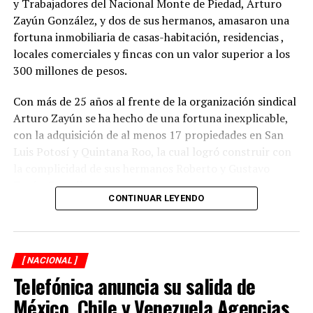
y Trabajadores del Nacional Monte de Piedad, Arturo
Zayún González, y dos de sus hermanos, amasaron una
fortuna inmobiliaria de casas-habitación, residencias ,
locales comerciales y fincas con un valor superior a los
300 millones de pesos.
Con más de 25 años al frente de la organización sindical
Arturo Zayún se ha hecho de una fortuna inexplicable,
con la adquisición de al menos 17 propiedades en San
Luis Potosí y Quintana Roo, la cual logró construir con
la complicidad de sus hermanos Roberto y Gustavo
Zayún González.
CONTINUAR LEYENDO
Durante una segunda investigación de XPECTRO FM, se
descubrió que el líder gremial adquirió su red
inmobiliaria, en la mayoría de los casos, con pagos
[ NACIONAL ]
realizados en efectivo y con una valuación menor del
Telefónica anuncia su salida de
verdadero costo de las propiedades que hoy forman
parte del patrimonio del Clan Zayún y que constituyen
México, Chile y Venezuela Agencias