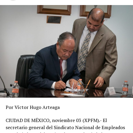
20 candidatos, y 60 para el caso de consejeros y
magistrados.
RELATED TOPICS:
DESPUÉS
Población ocupada sube a 56.1 millones en febrero
ANTES
Fertilizantes se encarecerán 13% en el mundo
Por Víctor Hugo Arteaga
CIUDAD DE MÉXICO, noviembre 03 (XPFM).- El
secretario general del Sindicato Nacional de Empleados