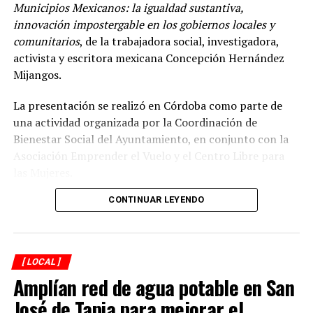
Municipios Mexicanos: la igualdad sustantiva,
innovación impostergable en los gobiernos locales y
comunitarios
, de la trabajadora social, investigadora,
activista y escritora mexicana Concepción Hernández
Mijangos.
La presentación se realizó en Córdoba como parte de
una actividad organizada por la Coordinación de
Bienestar Social del Ayuntamiento, en conjunto con la
Asociación Emprender el Vuelo y el Centro Libre para
las Mujeres.
CONTINUAR LEYENDO
El encuentro reunió a autoridades y representantes de
distintos municipios de la región, entre ellos
Ixtaczoquitlán, Coetzala, Tlilapan, Naranjal, Chocamán
y Coscomatepec, quienes participaron en el intercambio
[ LOCAL ]
de ideas sobre la necesidad de que las administraciones
Amplían red de agua potable en San
locales incorporen una perspectiva de igualdad en sus
José de Tapia para mejorar el
acciones y programas.