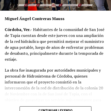
coordinadora de Bienestar Social, Dennis Araceli Lira
Tosqui.
Miguel Ángel Contreras Mauss
También participaron Lisset Dalila Rojas Moreno,
coordinadora del Centro Libre para las Mujeres, y
Córdoba, Ver.-
Habitantes de la comunidad de San José
Virginia Medorio Trujillo, presidenta de la Asociación
de Tapia cuentan desde este jueves con una ampliación
Emprender el Vuelo.
de la red hidráulica que permitirá mejorar el suministro
de agua potable, luego de años de enfrentar problemas
El diálogo permitió poner sobre la mesa la importancia
de desabasto, principalmente durante la temporada de
de fortalecer la participación de las mujeres en los
estiaje.
espacios públicos y comunitarios, además de generar
acciones desde los municipios que contribuyan a reducir
La obra fue inaugurada por autoridades municipales y
las brechas de desigualdad.
personal de Hidrosistema de Córdoba, quienes
informaron que el proyecto consistió en la
interconexión de la red de distribución de la colonia 20
de Noviembre con la de San José de Tapia, con el
objetivo de garantizar un servicio más constante para
los usuarios.
CONTINUAR LEYENDO