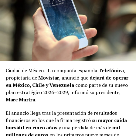
Ciudad de México. -La compañía española
Telefónica
,
Las investigaciones encontraron que, al igual que otros
propietaria de
Movistar
, anunció que
dejará de operar
líderes sindicales en México, la gestión de Arturo Zayún
en México, Chile y Venezuela
como parte de su nuevo
está marcada por decisiones financieras con
plan estratégico 2026–2029, informó su presidente,
mecanismos poco transparentes y que le han permitido
Marc Murtra
.
adquirir propiedades inmuebles, realizar negocios con
opacidad y un nivel de vida superior al que debería
El anuncio llega tras la presentación de resultados
tener.
financieros en los que la firma registró su
mayor caída
bursátil en cinco años
y una pérdida de más de
mil
Además de su función sindical, Zayún González aparece
millones de euros
en los primeros nueve meses de