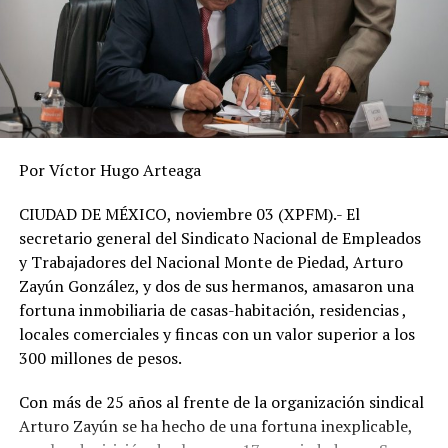
Para brindar asistencia a los ciudadanos
estadounidenses, el Departamento de Estado
recomienda llamar a 55 1076 868 206 desde México y al
1 8445286611 desde Estados Unidos.
RELATED TOPICS:
Por Víctor Hugo Arteaga
DESPUÉS
Expropia AMLO 109 hectáreas privadas para Santa Lucía
CIUDAD DE MÉXICO, noviembre 03 (XPFM).- El
ANTES
secretario general del Sindicato Nacional de Empleados
El País está en calma, según, AMLO
y Trabajadores del Nacional Monte de Piedad, Arturo
Zayún González, y dos de sus hermanos, amasaron una
fortuna inmobiliaria de casas-habitación, residencias ,
locales comerciales y fincas con un valor superior a los
300 millones de pesos.
Con más de 25 años al frente de la organización sindical
Arturo Zayún se ha hecho de una fortuna inexplicable,