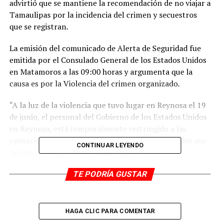
advirtió que se mantiene la recomendación de no viajar a
Tamaulipas por la incidencia del crimen y secuestros
que se registran.
La emisión del comunicado de Alerta de Seguridad fue
emitida por el Consulado General de los Estados Unidos
en Matamoros a las 09:00 horas y argumenta que la
causa es por la Violencia del crimen organizado.
“A la luz de la violencia que tuvo lugar en Reynosa el 19
de junio, el personal del Gobierno de los Estados Unidos
en Reynosa, está temporalmente restringido a las
operaciones de campo y a los movimientos oficiales que
CONTINUAR LEYENDO
no sean el hogar para trabajar”, precisó.
El Departamento de Estado recomienda a los ciudadanos
TE PODRÍA GUSTAR
estadounidenses que no viajen al Estado de Tamaulipas
por el crimen y el secuestro.
HAGA CLIC PARA COMENTAR
Pero aclara que aquellos que eligen viajar a Reynosa, Río