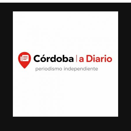
Para ello, realizó tres pagos de contado por 113 mil, 12
mil y 90 mil pesos ante las Notarías Públicas números 5
del licenciado Agustín Castillo Toro y 11 de Bernardo
González Courtade.
Actualmente, los mil 350 metros cuadrados forman
parte de una gran finca de descanso del líder sindical
que abarca casi una cuadra completa, con muros
reforzados, cámaras de CCTV, malla de seguridad y
alberca.
La exhaustiva búsqueda logró descubrir que el 23 de
diciembre de 2013 compró en Villas del Pedregal, de San
Luis Potosí, una propiedad de 191 metros cuadrados por
un monto de un millón 40 mil pesos, los cuales se
pagaron por medio de tres cheques: Banamex No.
000545 por $125,000.00; Banamex No. 000547 por
$45,000.00 MXN; y Santander No. 000023 por